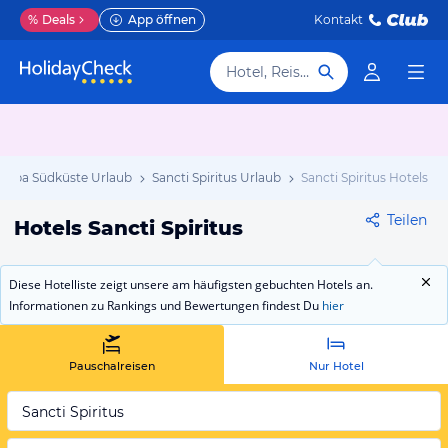
%
Deals
App öffnen
Kontakt
Hotel, Reiseziel
Kuba Südküste Urlaub
Sancti Spiritus Urlaub
Sancti Spiritus Hotels
Teilen
Hotels Sancti Spiritus
Diese Hotelliste zeigt unsere am häufigsten gebuchten Hotels an.
Informationen zu Rankings und Bewertungen findest Du
hier
Pauschalreisen
Nur Hotel
Sancti Spiritus