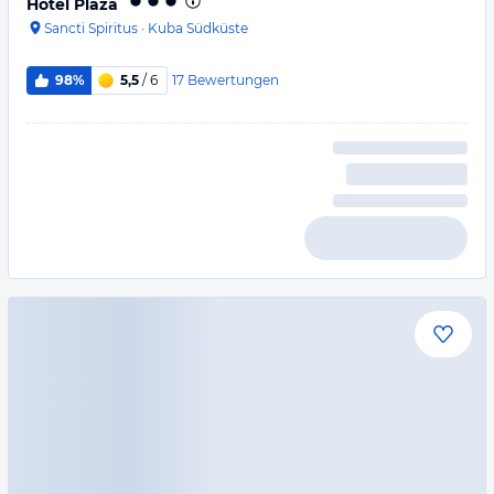
Hotel Plaza
Sancti Spiritus
·
Kuba Südküste
17
Bewertungen
98%
5,5
/ 6