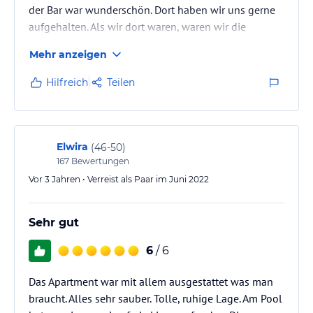
der Bar war wunderschön. Dort haben wir uns gerne
aufgehalten. Als wir dort waren, waren wir die
einzigen, die Frühstück bekamen. Es gab kein Buffet,
Mehr anzeigen
sondern wir bekamen es nach unseren Wünschen an
der Poolbar zubereitet. Nach mediterraner Sitte nicht
Hilfreich
Teilen
vor 9.30 Uhr. Es ist sehr familiär und man kann sich
gut mit dem Personal unterhalten.
Elwira
(
46-50
)
167
Bewertungen
Vor 3 Jahren • Verreist als Paar im Juni 2022
Sehr gut
6
/ 6
Das Apartment war mit allem ausgestattet was man
braucht. Alles sehr sauber. Tolle, ruhige Lage. Am Pool