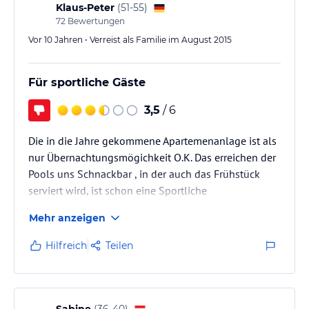
Klaus-Peter
(
51-55
)
72
Bewertungen
Vor 10 Jahren • Verreist als Familie im August 2015
Für sportliche Gäste
3,5
/ 6
Die in die Jahre gekommene Apartemenanlage ist als
nur Übernachtungsmögichkeit O.K. Das erreichen der
Pools uns Schnackbar , in der auch das Frühstück
serviert wird, ist schon eine Sportliche
herausforderung. Die gesamte Gegend ist sehr
Mehr anzeigen
Hügelig was auch die Anlage betrifft.
Die Sauberkeit ist O.K es wurde sich Mühe gegeben.
Hilfreich
Teilen
Das die AC extra Kosten verursacht war uns bei der
Buchung nicht mitgeteilt worden.
WLAN ist im Polbereich verfügbar. Die Poolanlage ist
das neueste und das eigentliche Highlight.