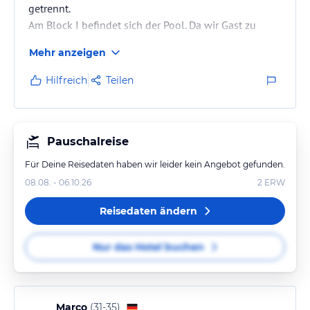
getrennt.
Am Block I befindet sich der Pool. Da wir Gast zu
Saisonende waren und alle Einrichtungen der Anlage
Mehr anzeigen
bereits geschlossen waren, ist uns eine detailliertere
Beschreibung nicht möglich.
Hilfreich
Teilen
Die zentrale Straße von Agios Gordios mit Geschäften,
Restaurants und Minimärkten ist fußläufig in 5
Minuten zu erreichen. Am Ende der Straße ist der
Pauschalreise
schöne Strand und dort ist man nach ca. Minuten
Für Deine Reisedaten haben wir leider kein Angebot gefunden.
angelangt.
08.08. - 06.10.26
2
ERW
Reisedaten ändern
Nur das Hotel buchen
Marco
(
31-35
)