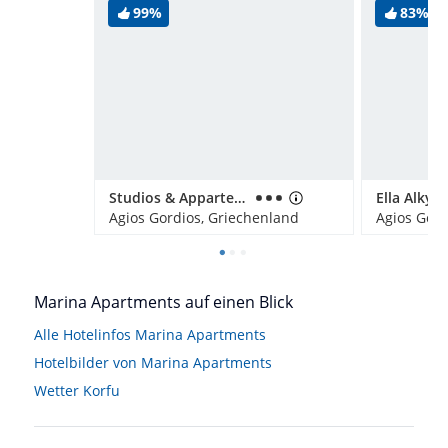
99%
83%
Studios & Appartements Belvedere
Ella Alkyn
Agios Gordios, Griechenland
Agios Gord
Marina Apartments auf einen Blick
Alle Hotelinfos Marina Apartments
Hotelbilder von Marina Apartments
Wetter Korfu