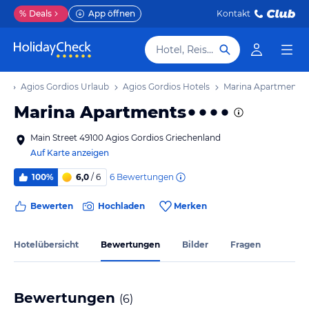
%
Deals
App öffnen
Kontakt
Hotel, Reiseziel
ub
Agios Gordios Urlaub
Agios Gordios Hotels
Marina Apartments
Marina Apartments
Main Street 49100 Agios Gordios Griechenland
Auf Karte anzeigen
6
Bewertungen
100%
6,0
/ 6
Bewerten
Hochladen
Merken
Hotelübersicht
Bewertungen
Bilder
Fragen
Bewertungen
(
6
)