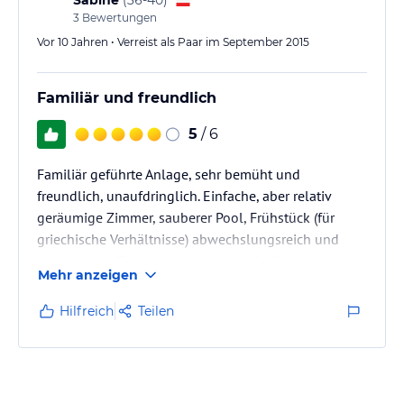
Sabine
(
36-40
)
Das…
3
Bewertungen
Vor 10 Jahren • Verreist als Paar im September 2015
Familiär und freundlich
5
/ 6
Familiär geführte Anlage, sehr bemüht und
freundlich, unaufdringlich. Einfache, aber relativ
geräumige Zimmer, sauberer Pool, Frühstück (für
griechische Verhältnisse) abwechslungsreich und
ausreichend. Terrassenanlage über Stufen und
Mehr anzeigen
Stiegen erschlossen. Anlage nur wenige Gehminuten
zum Zentrum und Strand. WLAN vorhanden, nicht
Hilfreich
Teilen
immer voll funktionierend. Mückenstecker im Zimmer
vorhanden!