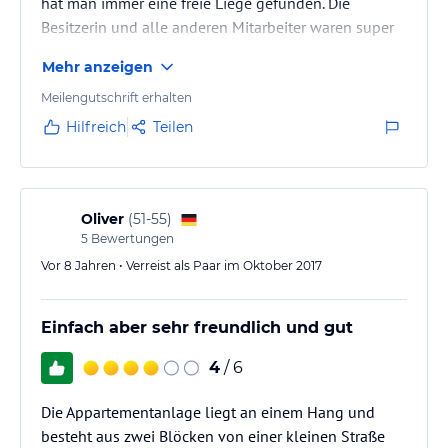
hat man immer eine freie Liege gefunden. Die
Besitzerin und alle anderen Mitarbeiter waren super
freundlich und hilfsbereit. Zum Strand und zu den
Mehr anzeigen
Restaurants musste man ein paar Meter bergab
laufen.
Meilengutschrift erhalten
Preis/Leistug war wirklich super.
Hilfreich
Teilen
Oliver
(
51-55
)
5
Bewertungen
Vor 8 Jahren • Verreist als Paar im Oktober 2017
Einfach aber sehr freundlich und gut
4
/ 6
Die Appartementanlage liegt an einem Hang und
besteht aus zwei Blöcken von einer kleinen Straße