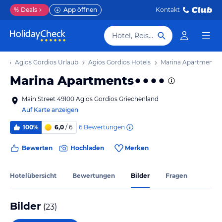
%
Deals
App öffnen
Kontakt
Hotel, Reiseziel
ub
Agios Gordios Urlaub
Agios Gordios Hotels
Marina Apartments
Marina Apartments
Main Street 49100 Agios Gordios Griechenland
Auf Karte anzeigen
6
Bewertungen
100%
6,0
/ 6
Bewerten
Hochladen
Merken
Hotelübersicht
Bewertungen
Bilder
Fragen
Bilder
(
23
)