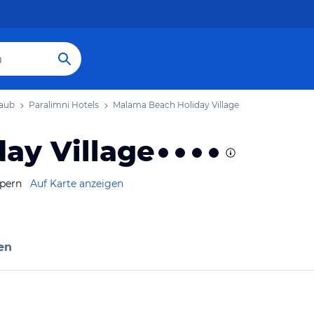
laub
Paralimni Hotels
Malama Beach Holiday Village
ay Village
ypern
Auf Karte anzeigen
en