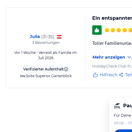
Ein entspannter
Julia
(
31-35
)
Toller Familienurl
3
Bewertungen
Vor 1 Woche • Verreist als Familie im
Mehr anzeigen
Juli 2026
HolidayCheck Club-Pu
Verifizierter Aufenthalt
Hilfreich
Tei
Suite Superior Gartenblick
Pau
Für Deine
09.08. - 07