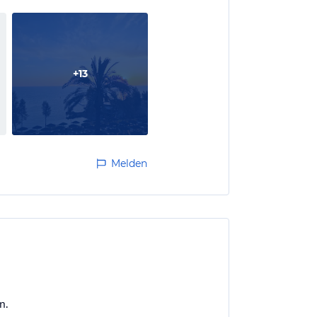
+
13
Melden
n.