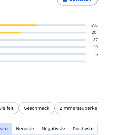
295
201
57
19
6
1
ielfalt
Geschmack
Zimmersauberkeit
Animation
vanz
Neueste
Negativste
Positivste