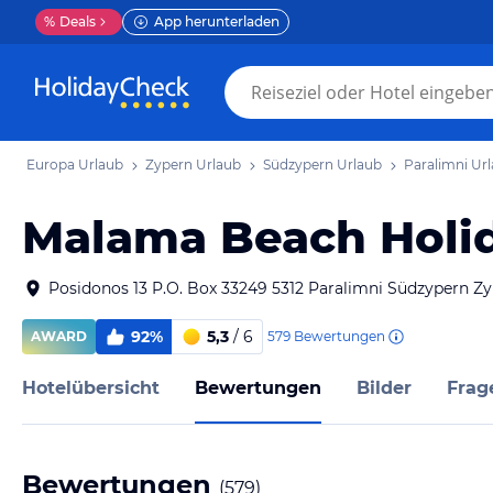
%
Deals
App herunterladen
Europa Urlaub
Zypern Urlaub
Südzypern Urlaub
Paralimni Ur
Malama Beach Holid
Posidonos 13 P.O. Box 33249 5312 Paralimni Südzypern Z
92%
5,3
/ 6
579
Bewertungen
AWARD
Hotelübersicht
Bewertungen
Bilder
Frag
Bewertungen
(
579
)