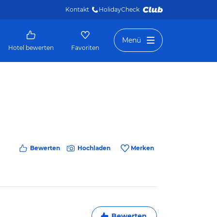
Kontakt
HolidayCheck 
Menü
Hotel bewerten
Favoriten
Bewerten
Hochladen
Merken
Bewerten