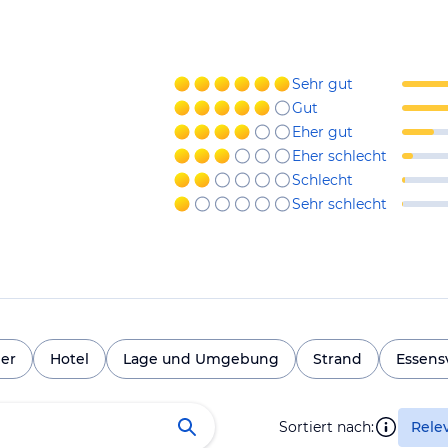
Sehr gut
Gut
Eher gut
Eher schlecht
Schlecht
Sehr schlecht
er
Hotel
Lage und Umgebung
Strand
Essensv
Sortiert nach:
Rele