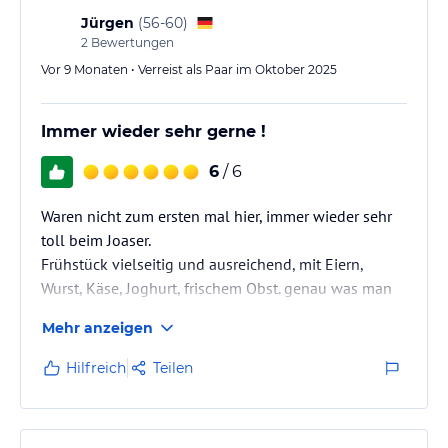
Jürgen
(
56-60
)
2
Bewertungen
Vor 9 Monaten • Verreist als Paar im Oktober 2025
Immer wieder sehr gerne !
6
/ 6
Waren nicht zum ersten mal hier, immer wieder sehr
toll beim Joaser.
Frühstück vielseitig und ausreichend, mit Eiern,
Wurst, Käse, Joghurt, frischem Obst. genau was man
braucht. Parkplätze vor dem Haus und ein extra Raum
Mehr anzeigen
für die Fahrräder.
Hilfreich
Teilen