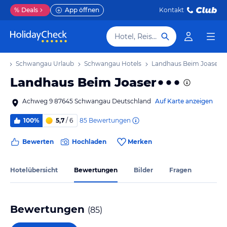
%
Deals
App öffnen
Kontakt
Hotel, Reiseziel
ub
Schwangau Urlaub
Schwangau Hotels
Landhaus Beim Joaser
Landhaus Beim Joaser
Achweg 9 87645 Schwangau Deutschland
Auf Karte anzeigen
85
Bewertungen
100%
5,7
/ 6
Bewerten
Hochladen
Merken
Hotelübersicht
Bewertungen
Bilder
Fragen
Bewertungen
(
85
)