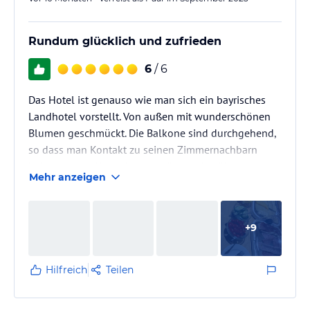
Rundum glücklich und zufrieden
6
/ 6
Das Hotel ist genauso wie man sich ein bayrisches
Landhotel vorstellt. Von außen mit wunderschönen
Blumen geschmückt. Die Balkone sind durchgehend,
so dass man Kontakt zu seinen Zimmernachbarn
bekommt. Am Hauseingang gibt es eine überdachte
Mehr anzeigen
Raucherecke. Auch hier kann man gut Kontakte zu
den anderen Hotelgästen pflegen. Vor dem Haus gibt
es ausreichend Parkplätze.
+
9
Hilfreich
Teilen