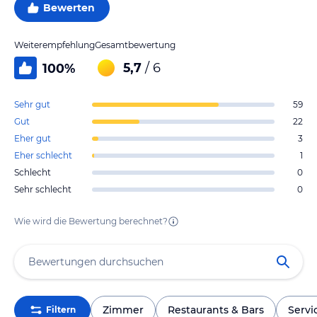
Bewerten
Weiterempfehlung
Gesamtbewertung
5,7
/ 6
100
%
Sehr gut
59
Gut
22
Eher gut
3
Eher schlecht
1
Schlecht
0
Sehr schlecht
0
Wie wird die Bewertung berechnet?
Zimmer
Restaurants & Bars
Servi
Filtern