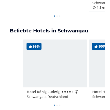
Schwangau
1,1km
Beliebte Hotels in Schwangau
99%
100%
Hotel König Ludwig
Hotel Hel
Schwangau, Deutschland
Schwangau