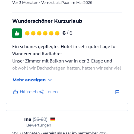
Vor 3 Monaten • Verreist als Paar im Mai 2026
Wunderschöner Kurzurlaub
6
/ 6
Ein schönes gepflegtes Hotel in sehr guter Lage für
Wanderer und Radfahrer.
Unser Zimmer mit Balkon war in der 2. Etage und
obwohl wir Dachschrägen hatten, hatten wir sehr viel
Platz.
Mehr anzeigen
Für unsere E-Bikes gab es einen abschließbaren
Hilfreich
Teilen
Abstellraum, wo wir auch über Nacht unsere
Fahrräder wieder aufladen konnten.
Ina
(
56-60
)
1
Bewertungen
Vor 10 Monaten • Verreist als Paar im September 2025