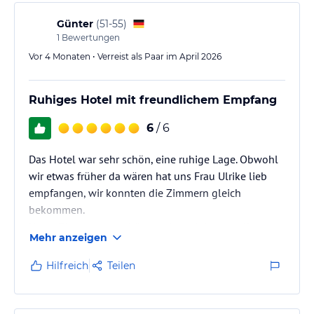
Günter
(
51-55
)
1
Bewertungen
Vor 4 Monaten • Verreist als Paar im April 2026
Ruhiges Hotel mit freundlichem Empfang
6
/ 6
Das Hotel war sehr schön, eine ruhige Lage. Obwohl
wir etwas früher da wären hat uns Frau Ulrike lieb
empfangen, wir konnten die Zimmern gleich
bekommen.
Unser Zimmer war schön, sauber,wir hatten alles was
Mehr anzeigen
wir brauchten. Vielen Dank
Hilfreich
Teilen