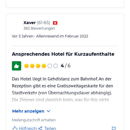
Xaver
(
61-65
)
382
Bewertungen
Vor 3 Jahren • Alleinreisend im Februar 2022
Ansprechendes Hotel für Kurzaufenthalte
4
/ 6
Das Hotel liegt in Gehdistanz zum Bahnhof. An der
Rezeption gibt es eine Gratiszweitageskarte für den
Stadtverkehr (von Übernachtungsdauer abhängig).
Die Zimmer sind ziemlich klein, was für Ibis nicht
überraschend ist, aber bieten einen gut beleuchteten
Mehr anzeigen
Arbeitsplatz. Das Gedränge beim Frühstück war eine
Tortur.
Meilengutschrift erhalten
Hilfreich
Teilen