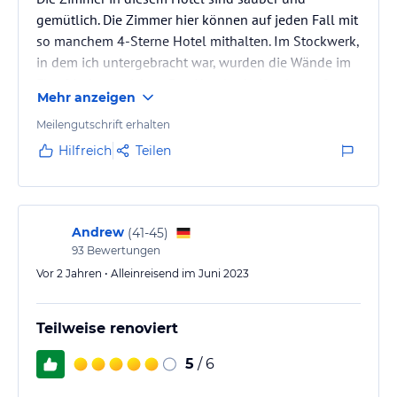
gemütlich. Die Zimmer hier können auf jeden Fall mit
so manchem 4-Sterne Hotel mithalten. Im Stockwerk,
in dem ich untergebracht war, wurden die Wände im
Flur frisch gestrichen. Das Hotel scheint also auf
Mehr anzeigen
einen guten Eindruck Wert zu legen. Das Personal ist
sehr freundlich und hilfsbereit.
Meilengutschrift erhalten
Hilfreich
Teilen
Andrew
(
41-45
)
93
Bewertungen
Vor 2 Jahren • Alleinreisend im Juni 2023
Teilweise renoviert
5
/ 6