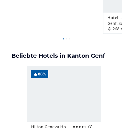
Hotel Les
Genf, Schw
268m
Beliebte Hotels in Kanton Genf
86%
Hilton Geneva Hotel & Conference Centre