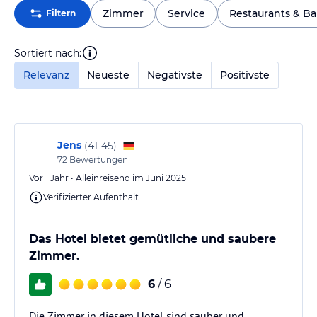
Zimmer
Service
Restaurants & Ba
Filtern
Sortiert nach:
Relevanz
Neueste
Negativste
Positivste
Jens
(
41-45
)
72
Bewertungen
Vor 1 Jahr • Alleinreisend im Juni 2025
Verifizierter Aufenthalt
Das Hotel bietet gemütliche und saubere
Zimmer.
6
/ 6
Die Zimmer in diesem Hotel sind sauber und