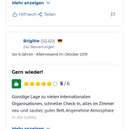
Mehr anzeigen
wir gratis eine Karte, mit der wir gratis im öffentlichen
Bahnverkehr reisen konnten in Genf. Da wir nur eine
Hilfreich
Teilen
Nacht verbrachten, fanden wir das Hotel mehr wie
gut.
Brigitte
(
56-60
)
242
Bewertungen
Vor 6 Jahren • Alleinreisend im Oktober 2019
Gern wieder!
5
/ 6
Günstige Lage zu vielen internationalen
Organisationen, schneller Check-in, alles im Zimmer
neu und sauber, gutes Bett. Angenehme Atmosphäre
in der Lobby.
Mehr anzeigen