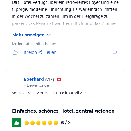
Das Hotel verfügt über ein renoviertes Foyer und eine
flippige, moderne Einrichtung. Es war einfach (mitten
in der Woche) zu zahlen, um in der Tiefgarage zu
parken. Das Personal war freundlich und das Zimmer
einfach, aber sauber. An einer Hauptstraße, aber die
Mehr anzeigen
Fenster waren gut und das Zimmer blieb ruhig.
Meilengutschrift erhalten
Hilfreich
Teilen
Eberhard
(
71+
)
4
Bewertungen
Vor 3 Jahren • Verreist als Paar im April 2023
Einfaches, schönes Hotel, zentral gelegen
6
/ 6