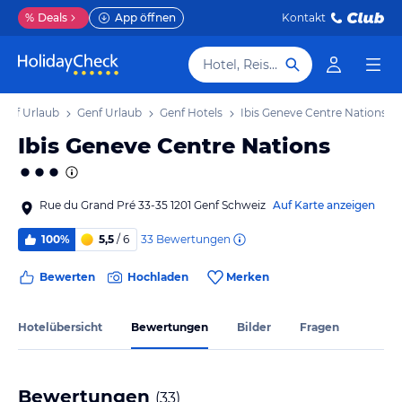
%
Deals
App öffnen
Kontakt
Hotel, Reiseziel
enf Urlaub
Genf Urlaub
Genf Hotels
Ibis Geneve Centre Nations
Ibis Geneve Centre Nations
Rue du Grand Pré 33-35 1201 Genf Schweiz
Auf Karte anzeigen
33
Bewertungen
100%
5,5
/ 6
Bewerten
Hochladen
Merken
Hotelübersicht
Bewertungen
Bilder
Fragen
Bewertungen
(
33
)