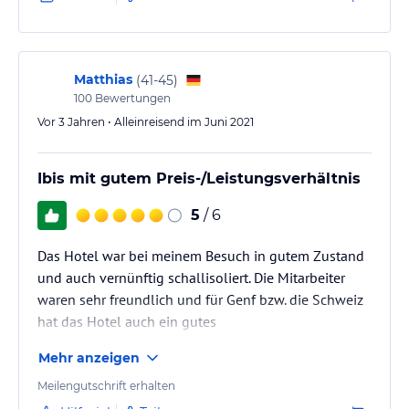
Matthias
(
41-45
)
100
Bewertungen
Vor 3 Jahren • Alleinreisend im Juni 2021
Ibis mit gutem Preis-/Leistungsverhältnis
5
/ 6
Das Hotel war bei meinem Besuch in gutem Zustand
und auch vernünftig schallisoliert. Die Mitarbeiter
waren sehr freundlich und für Genf bzw. die Schweiz
hat das Hotel auch ein gutes
Preis/Leistungsverhältnis. Insgesamt zwar eher basic,
Mehr anzeigen
auch vom Frühstück, aber durchaus in Ordnung.
Meilengutschrift erhalten