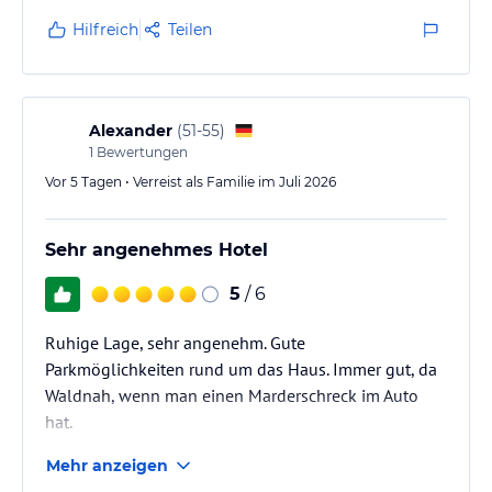
Hilfreich
Teilen
Alexander
(
51-55
)
1
Bewertungen
Vor 5 Tagen • Verreist als Familie im Juli 2026
Sehr angenehmes Hotel
5
/ 6
Ruhige Lage, sehr angenehm. Gute
Parkmöglichkeiten rund um das Haus. Immer gut, da
Waldnah, wenn man einen Marderschreck im Auto
hat.
Frühstücksbuffet ist sehr reichhaltig und man kann
Mehr anzeigen
sich aus der grossen Auswahl gut verpflegen.