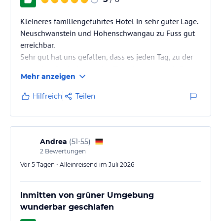
Kleineres familiengeführtes Hotel in sehr guter Lage.
Neuschwanstein und Hohenschwangau zu Fuss gut
erreichbar.
Sehr gut hat uns gefallen, dass es jeden Tag, zu der
normalen Speisekarte, eine Tageskarte gab mit 3
Mehr anzeigen
regionalen Speisen. Das Essen war sehr lecker. Das
Frühstück sehr abwechslungsreich.
Hilfreich
Teilen
Die Zimmer waren modern und das Fenster mit einem
Fliegengitter ausgestattet.
Sehr freundliches Personal. Kommen gerne wieder.
Andrea
(
51-55
)
2
Bewertungen
Vor 5 Tagen • Alleinreisend im Juli 2026
Inmitten von grüner Umgebung
wunderbar geschlafen