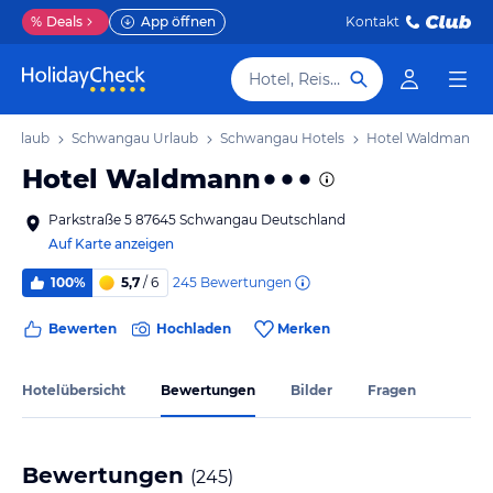
%
Deals
App öffnen
Kontakt
Hotel, Reiseziel
 Urlaub
Schwangau Urlaub
Schwangau Hotels
Hotel Waldmann
Hotel Waldmann
Parkstraße 5 87645 Schwangau Deutschland
Auf Karte anzeigen
245
Bewertungen
100%
5,7
/ 6
Bewerten
Hochladen
Merken
Hotelübersicht
Bewertungen
Bilder
Fragen
Bewertungen
(
245
)