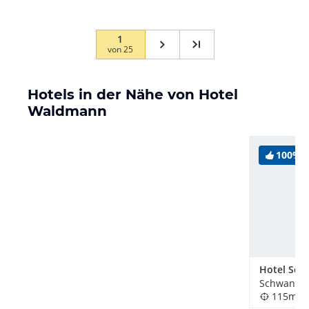
1
von
25
Hotels in der Nähe von Hotel
Waldmann
100%
Hotel Sch
Schwangau
115m