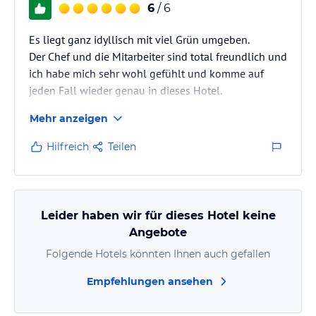
6
/ 6
Es liegt ganz idyllisch mit viel Grün umgeben.
Der Chef und die Mitarbeiter sind total freundlich und
ich habe mich sehr wohl gefühlt und komme auf
jeden Fall wieder genau in dieses Hotel.
Preis/Leistung prima-Frühstück liebevoll und mit
Mehr anzeigen
schöner Auswahl
Hilfreich
Teilen
Leider haben wir für dieses Hotel keine
Angebote
Folgende Hotels könnten Ihnen auch gefallen
Empfehlungen ansehen