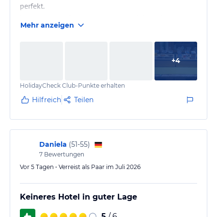
perfekt.
Wir hatten ein Familienzimmer mit 2 Schlafzimmern
Mehr anzeigen
und Balkon mit Blick zu den Schlössern.
Das Zimmer war sehr sauber und mit Kühlschrank
und Fernseher ausgestattet.
+
4
Das Frühstück ließ keine Wünsche offen,es fehlte an
nichts.
HolidayCheck Club-Punkte erhalten
Hilfreich
Teilen
Daniela
(
51-55
)
7
Bewertungen
Vor 5 Tagen • Verreist als Paar im Juli 2026
Keineres Hotel in guter Lage
5
/ 6