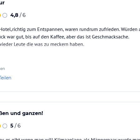
ur
4,8
/ 6
 Hotel,richtig zum Entspannen, waren rundrum zufrieden. Würden 
ck war gut, bis auf den Kaffee, aber das ist Geschmacksache.
wieder Leute die was zu meckern haben.
ten
Teilen
oßen und ganzen!
5
/ 6
ay, es gibt wenn man will Klimaanlage. als Männerpaar wurde man