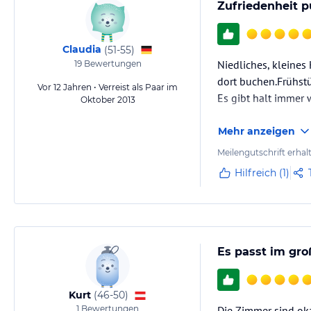
Zufriedenheit p
Claudia
(
51-55
)
Niedliches, kleines
19
Bewertungen
dort buchen.Frühstü
Vor 12 Jahren • Verreist als Paar im
Es gibt halt immer 
Oktober 2013
Mehr anzeigen
Meilengutschrift erhal
Hilfreich (1)
Es passt im gr
Kurt
(
46-50
)
1
Bewertungen
Die Zimmer sind ok