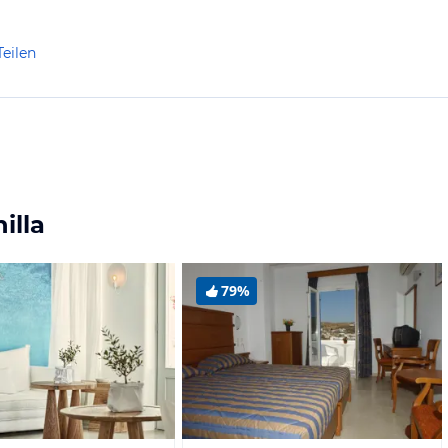
Teilen
illa
79%