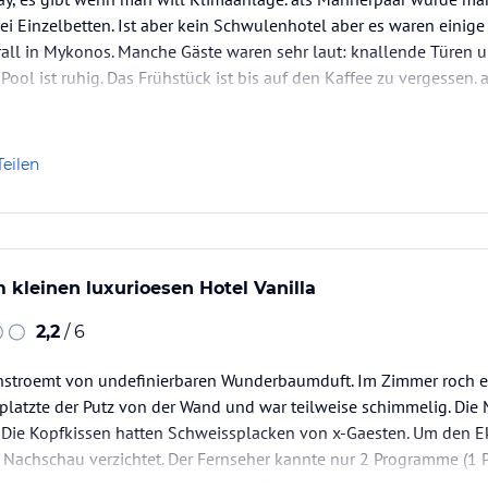
i Einzelbetten. Ist aber kein Schwulenhotel aber es waren einig
all in Mykonos. Manche Gäste waren sehr laut: knallende Türen u
Pool ist ruhig. Das Frühstück ist bis auf den Kaffee zu vergessen.
icht viel am morgen. Supermarkt ist gleich in der Nähe…
Teilen
m kleinen luxurioesen Hotel Vanilla
2,2
/ 6
hstroemt von undefinierbaren Wunderbaumduft. Im Zimmer roch es
platzte der Putz von der Wand und war teilweise schimmelig. Die
 Die Kopfkissen hatten Schweissplacken von x-Gaesten. Um den Ek
he Nachschau verzichtet. Der Fernseher kannte nur 2 Programme (
das andere hatte klares Bild - kein Ton). Die Holzmoebel…