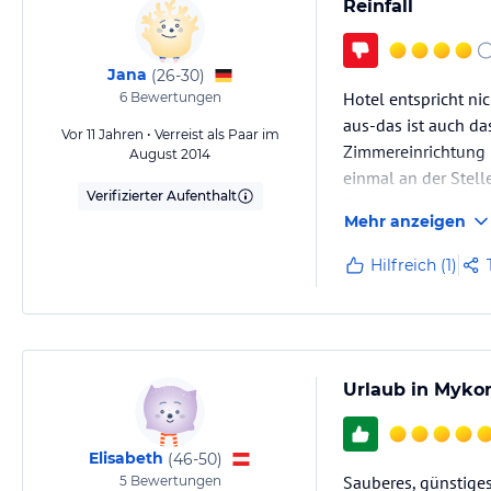
Reinfall
Jana
(
26-30
)
Hotel entspricht ni
6
Bewertungen
aus-das ist auch da
Vor 11 Jahren • Verreist als Paar im
Zimmereinrichtung 
August 2014
einmal an der Stell
Verifizierter Aufenthalt
Frühstück sehr spär
Mehr anzeigen
das wars. Keine Obs
Wlan auf dem Zimm
Hilfreich (1)
Urlaub in Myko
Elisabeth
(
46-50
)
Sauberes, günstiges
5
Bewertungen