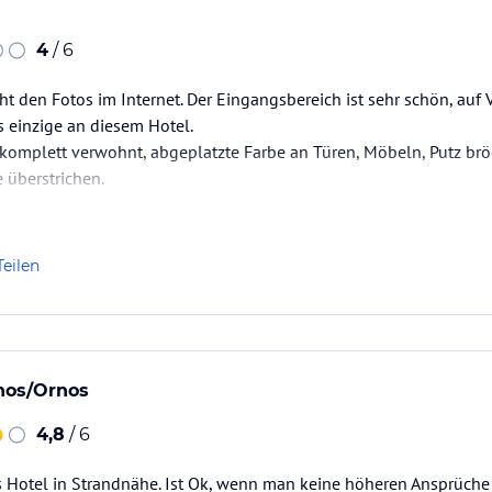
4
/ 6
cht den Fotos im Internet. Der Eingangsbereich ist sehr schön, auf 
s einzige an diesem Hotel.
komplett verwohnt, abgeplatzte Farbe an Türen, Möbeln, Putz br
e überstrichen.
lich:2 Sorten Marmelade, normale Cornflakes, Müsli, Honig, süße 
t oder Gemüse...
er eine Katastrophe, wenn überhaupt vorhanden.…
Teilen
nos/Ornos
4,8
/ 6
 Hotel in Strandnähe. Ist Ok, wenn man keine höheren Ansprüche 