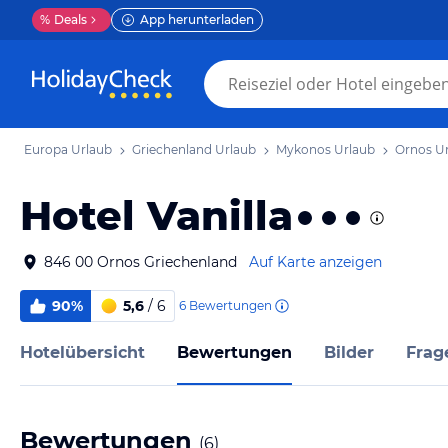
%
Deals
App herunterladen
Europa Urlaub
Griechenland Urlaub
Mykonos Urlaub
Ornos U
Hotel Vanilla
846 00 Ornos Griechenland
Auf Karte anzeigen
90%
5,6
/ 6
6
Bewertungen
Hotelübersicht
Bewertungen
Bilder
Frag
Bewertungen
(
6
)