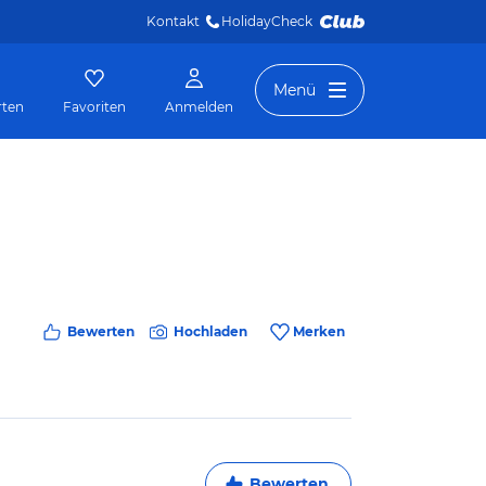
Kontakt
HolidayCheck 
Menü
rten
Favoriten
Anmelden
Bewerten
Hochladen
Merken
Bewerten