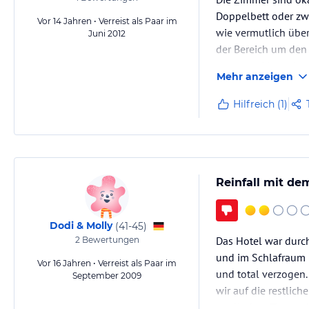
Doppelbett oder zwe
Vor 14 Jahren • Verreist als Paar im
wie vermutlich über
Juni 2012
der Bereich um den 
essen und braucht n
Mehr anzeigen
Hilfreich (1)
Reinfall mit de
Dodi & Molly
(
41-45
)
Das Hotel war durc
2
Bewertungen
und im Schlafraum 
Vor 16 Jahren • Verreist als Paar im
und total verzogen.
September 2009
wir auf die restlic
englischen Ton und 