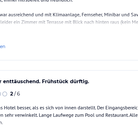
ar ausreichend und mit Klimaanlage, Fernseher, Minibar und Save
leider ein Zimmer mit Terrasse mit Blick nach hinten raus (kein Mee
 Zimmer.
 top gepflegt und der Pool mit Salzwasser gefüllt. An der Poolb
len
detücher können kostenlos geliehen werden. Wir hatten Halbpens
hr enttäuschend. Frühstück dürftig.
2
/ 6
s Hotel besser, als es sich von innen darstellt. Der Eingangsbereic
en sehr verwinkelt. Lange Laufwege zum Pool und Restaurant. Alles 
n.