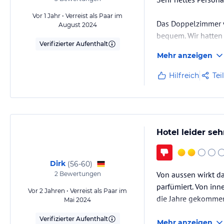
Vor 1 Jahr • Verreist als Paar im
Das Doppelzimmer w
August 2024
bequem. Wir hatten 
Verifizierter Aufenthalt
sicherlich schönere
Mehr anzeigen
Der Poolbereich war
Hilfreich
Tei
gekauft werden. Ba
Hotel leider se
Dirk
(
56-60
)
Von aussen wirkt da
2
Bewertungen
parfümiert. Von inn
Vor 2 Jahren • Verreist als Paar im
die Jahre gekomme
Mai 2024
Verifizierter Aufenthalt
Mehr anzeigen