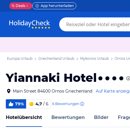
%
Deals
App herunterladen
Europa Urlaub
Griechenland Urlaub
Mykonos Urlaub
Ornos U
Yiannaki Hotel
Main Street 84600 Ornos Griechenland
Auf Karte anzei
79%
4,7
/ 6
6
Bewertungen
Hotelübersicht
Bewertungen
Bilder
Frag