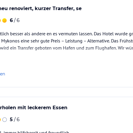
eu renoviert, kurzer Transfer, se
6
/ 6
tlich besser als andere en es vermuten lassen. Das Hotel wurde g
r Mykonos eine sehr gute Preis – Leistung – Alternative. Das Frühst
Es wird ein Transfer geboten vom Hafen und zum Flughafen. Wir 
len
Erholen mit leckerem Essen
5
/ 6
, immer hilfsbereit und freundlich.