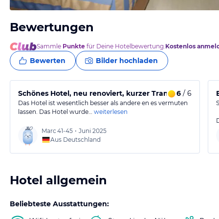
Bewertungen
von Joerg, März 2005
Sammle
Punkte
für Deine Hotelbewertung.
Kostenlos anmel
Bewerten
Bilder hochladen
Schönes Hotel, neu renoviert, kurzer Transfer, se
6
/ 6
Das Hotel ist wesentlich besser als andere en es vermuten
lassen. Das Hotel wurde…
weiterlesen
Marc
41-45
•
Juni 2025
Aus Deutschland
Hotel allgemein
Beliebteste Ausstattungen: