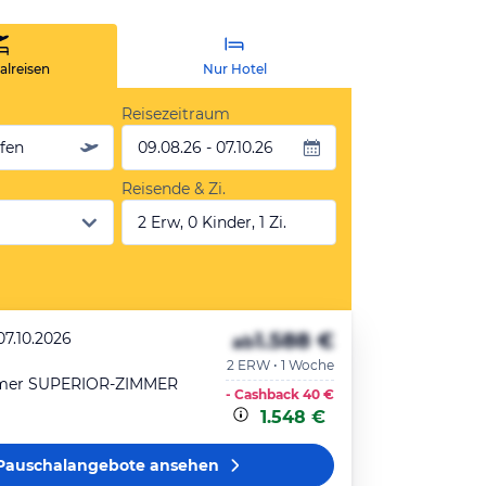
lreisen
Nur Hotel
Reisezeitraum
äfen
09.08.26 - 07.10.26
Reisende & Zi.
2 Erw, 0 Kinder, 1 Zi.
1.588 €
07.10.2026
ab
2 ERW • 1 Woche
mmer SUPERIOR-ZIMMER
- Cashback
40 €
1.548 €
Pauschalangebote
ansehen