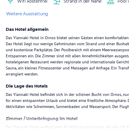
Wifi kostenfrei
Strand in der Nähe
Pool 
Weitere Ausstattung
Das Hotel allgemein
Das Yiannaki Hotel in Ornos bietet seinen Gästen einen komfortablen
Das Hotel liegt nur wenige Gehminuten vom Strand und einer Bushalte
und kostenlose Parkplätze. Der Poolbereich mit einem Meerwasserpool
Entspannen ein. Die Zimmer sind mit allen Annehmlichkeiten ausgesta
hoteleigenen Restaurant werden regionale und internationale Gericht
Sauna, ein kleines Fitnesscenter und Massagen auf Anfrage. Ein Tran
arrangiert werden.
Die Lage des Hotels
Das Yiannaki Hotel befindet sich in der schönen Bucht von Ornos, nur
für einen entspannten Urlaub und bietet eine friedliche Atmosphäre.
Aktivitäten wie Schwimmen, Sonnenbaden und Wassersport. Der Flugh
Zimmer / Unterbringung im Hotel
Das Yiannaki Hotel verfügt über 45 Nichtraucherzimmer, die alle mit K