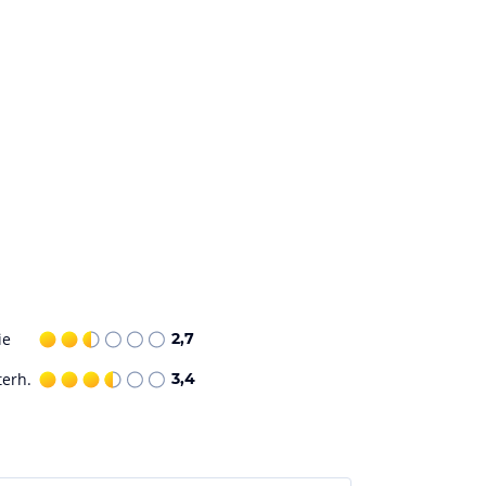
ie
2,7
terh.
3,4