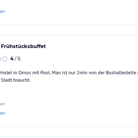
len
 Frühstücksbuffet
4
/ 6
s Hotel in Ornos mit Pool. Man ist nur 2min von der Bushaltestell
Stadt braucht.
ten
len