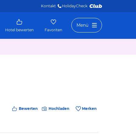
Kontakt
HolidayCheck 
Menü
Hotel bewerten
Favoriten
Bewerten
Hochladen
Merken