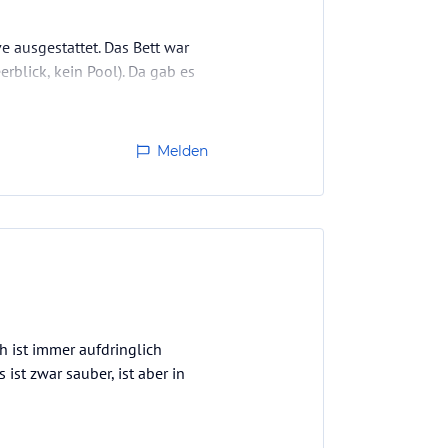
 ausgestattet. Das Bett war
rblick, kein Pool). Da gab es
ar können Getränke und Snacks
Melden
ion gebucht. Die…
h ist immer aufdringlich
ist zwar sauber, ist aber in