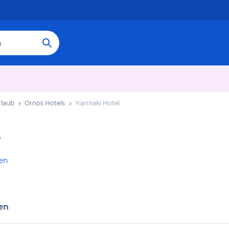
rlaub
Ornos Hotels
Yiannaki Hotel
gen
en