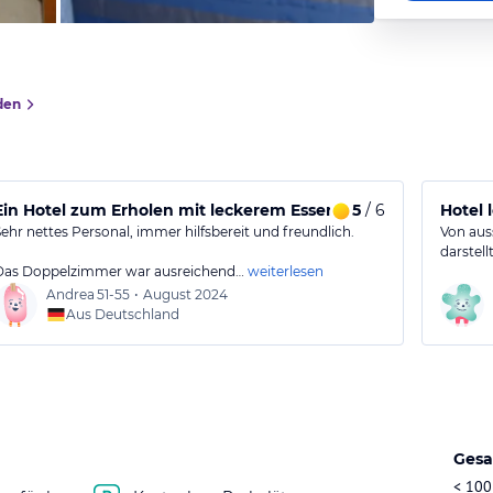
den
Ein Hotel zum Erholen mit leckerem Essen
5
/ 6
Hotel 
Sehr nettes Personal, immer hilfsbereit und freundlich.
Von auss
darstel
Das Doppelzimmer war ausreichend…
weiterlesen
Andrea
51-55
•
August 2024
Aus Deutschland
Gesa
< 100