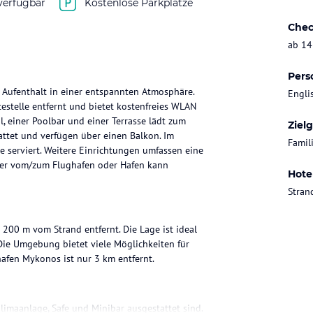
verfügbar
Kostenlose Parkplätze
Chec
ab 14
Pers
 Aufenthalt in einer entspannten Atmosphäre.
Engli
stelle entfernt und bietet kostenfreies WLAN
, einer Poolbar und einer Terrasse lädt zum
Ziel
ttet und verfügen über einen Balkon. Im
Famil
e serviert. Weitere Einrichtungen umfassen eine
sfer vom/zum Flughafen oder Hafen kann
Hote
Stran
 200 m vom Strand entfernt. Die Lage ist ideal
 Die Umgebung bietet viele Möglichkeiten für
afen Mykonos ist nur 3 km entfernt.
limaanlage, Safe und Minibar ausgestattet sind.