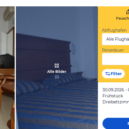
Pauscha
Abflughafen
Alle Flugh
Reisedauer
Alle Bilder
Filter
(
2
)
30.09.2026 - 
Frühstück
Dreibettzi