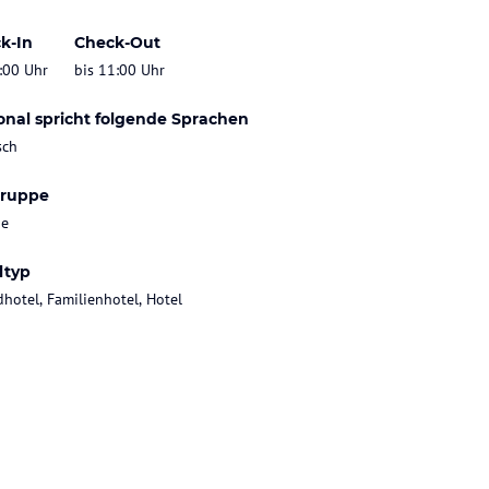
k-In
Check-Out
:00 Uhr
bis 11:00 Uhr
onal spricht folgende Sprachen
sch
gruppe
ie
ltyp
dhotel, Familienhotel, Hotel