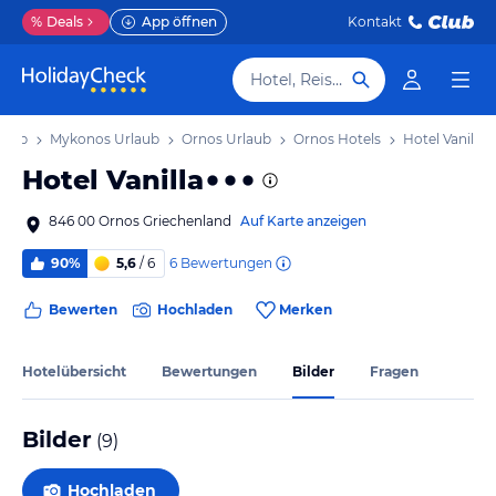
%
Deals
App öffnen
Kontakt
Hotel, Reiseziel
laub
Mykonos Urlaub
Ornos Urlaub
Ornos Hotels
Hotel Vanilla
Hotel Vanilla
846 00 Ornos Griechenland
Auf Karte anzeigen
6
Bewertungen
90%
5,6
/ 6
Bewerten
Hochladen
Merken
Hotelübersicht
Bewertungen
Bilder
Fragen
Bilder
(
9
)
Hochladen