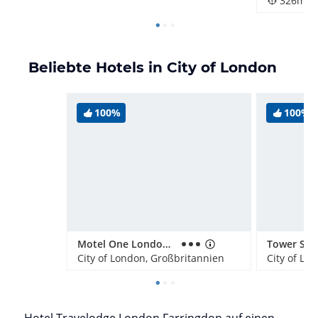
326m
Beliebte Hotels in City of London
100%
100%
Motel One London-Tower Hill
City of London, Großbritannien
City of Lo
Hotel Travelodge London Farringdon auf einen