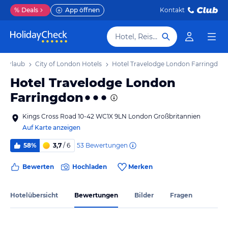
%
Deals
App öffnen
Kontakt
Hotel, Reiseziel
n Urlaub
City of London Hotels
Hotel Travelodge London Farringdon
Hotel Travelodge London
Farringdon
Kings Cross Road 10-42 WC1X 9LN London Großbritannien
Auf Karte anzeigen
53
Bewertungen
58%
3,7
/ 6
Bewerten
Hochladen
Merken
Hotelübersicht
Bewertungen
Bilder
Fragen