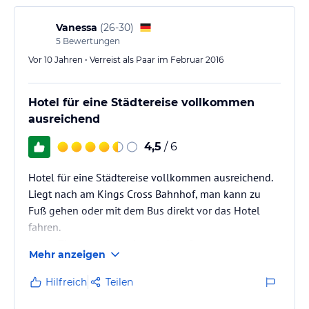
Vanessa
(
26-30
)
5
Bewertungen
Vor 10 Jahren • Verreist als Paar im Februar 2016
Hotel für eine Städtereise vollkommen
ausreichend
4,5
/ 6
Hotel für eine Städtereise vollkommen ausreichend.
Liegt nach am Kings Cross Bahnhof, man kann zu
Fuß gehen oder mit dem Bus direkt vor das Hotel
fahren.
Unser Zimmer war sauber und groß genug.
Mehr anzeigen
Das Frühstücksbuffet ist ausreichend, neben dem
"typisch" englischen Frühstück gab es auch Toast,
Hilfreich
Teilen
Müsli und frischen Obstsalat.