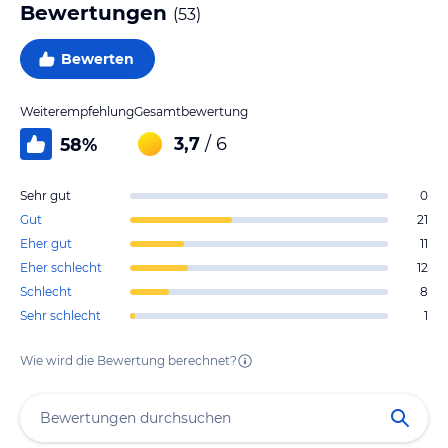
Bewertungen
(
53
)
Bewerten
Weiterempfehlung
Gesamtbewertung
3,7
/ 6
58
%
Sehr gut
0
Gut
21
Eher gut
11
Eher schlecht
12
Schlecht
8
Sehr schlecht
1
Wie wird die Bewertung berechnet?