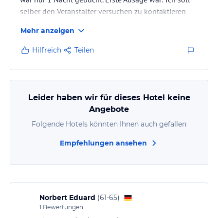
selber den Veranstalter versuchen zu kontaktieren
um es zu lösen... Nach endlosen Diskussionen und
Mehr anzeigen
völlig überfordertem Personal gelang es erst nach 24
Std.!! die fehlenden Nächte dazu zu bekommen. Am
Hilfreich
Teilen
Abend vom 2.Tag wurden wir erst nach 1,5 Std. in
unser Zimmer gelassen (wo sich unser gesamtes
Gepäck befand).
Zimmer sind auch für englische Verhältnisse winzig
Leider haben wir für dieses Hotel keine
und OHNE…
Angebote
Folgende Hotels könnten Ihnen auch gefallen
Empfehlungen ansehen
Norbert Eduard
(
61-65
)
1
Bewertungen