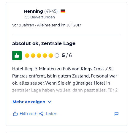
Henning
(
41-45
)
155
Bewertungen
Vor 9 Jahren • Alleinreisend im Juli 2017
absolut ok, zentrale Lage
5
/ 6
Hotel liegt 5 Minuten zu Fuß von Kings Cross / St.
Pancras entfernt, ist in gutem Zustand, Personal war
ok, alles sauber. Wenn Sie ein günstiges Hotel in
zentraler Lage haben wollen, dann passt alles. Für 2
Personen sind die Zimmer vielleicht auf Dauer etwas
Mehr anzeigen
zu klein, nur zum Schlafen aber sicher in Ordnung.
Hilfreich
Teilen