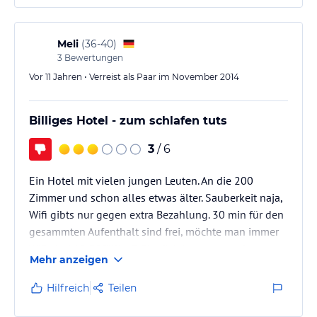
Meli
(
36-40
)
3
Bewertungen
Vor 11 Jahren • Verreist als Paar im November 2014
Billiges Hotel - zum schlafen tuts
3
/ 6
Ein Hotel mit vielen jungen Leuten. An die 200
Zimmer und schon alles etwas älter. Sauberkeit naja,
Wifi gibts nur gegen extra Bezahlung. 30 min für den
gesammten Aufenthalt sind frei, möchte man immer
Wifi sind 12 Pf fällig. Frühstück kann man tgl. extra
Mehr anzeigen
dazu buchen, ist aber sehr teuer und schlecht. Auf
dem Zimmer gibts einen Wasserkocher mit Tee,
Hilfreich
Teilen
Nescafe, Zucker und Milch. In den unteren Zimmern
hört und spührt man wenn die Tube unter einem