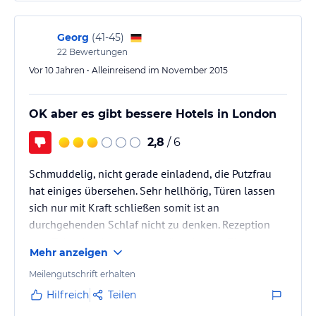
Abends kann man im Hotel essen. Die Preise sind
nicht übertrieben hoch, sondern für Londoner
Verhältnisse normal.
Georg
(
41-45
)
Kritikpunkt: hatten ein Zimmer an der Straße. Mit
22
Bewertungen
Ohropax aber kein Problem.…
Vor 10 Jahren • Alleinreisend im November 2015
OK aber es gibt bessere Hotels in London
2,8
/ 6
Schmuddelig, nicht gerade einladend, die Putzfrau
hat einiges übersehen. Sehr hellhörig, Türen lassen
sich nur mit Kraft schließen somit ist an
durchgehenden Schlaf nicht zu denken. Rezeption
zum Teil sehr überlastet und überfordert. Zimmer
Mehr anzeigen
Fenster zur Straßenseite, Einfachverglasung und
Fenster lässt sich nicht richtig Schließen.
Meilengutschrift erhalten
Hilfreich
Teilen