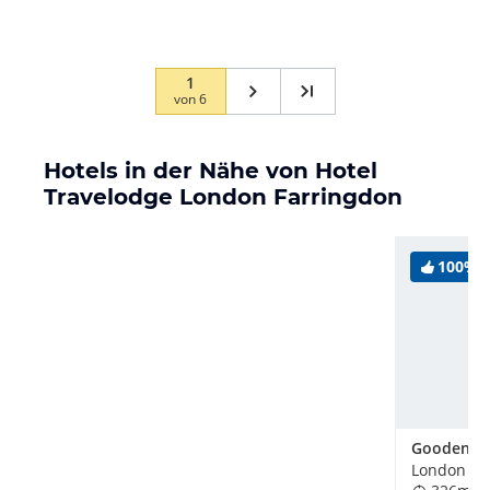
durchfährt. Ebenso wenn man Pech hat und im
Nebengebäude untergebracht…
1
von
6
Hotels in der Nähe von Hotel
Travelodge London Farringdon
100%