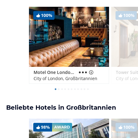
100%
100%
Motel One London-Tower Hill
City of London, Großbritannien
City of Lo
Beliebte Hotels in Großbritannien
98%
100%
AWARD