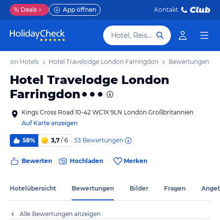
%
Deals
App öffnen
Kontakt
Hotel, Reiseziel
London Hotels
Hotel Travelodge London Farringdon
Bewertungen
Hotel Travelodge London
Farringdon
Kings Cross Road 10-42 WC1X 9LN London Großbritannien
Auf Karte anzeigen
53
Bewertungen
58%
3,7
/ 6
Bewerten
Hochladen
Merken
Hotelübersicht
Bewertungen
Bilder
Fragen
Ange
Alle Bewertungen anzeigen