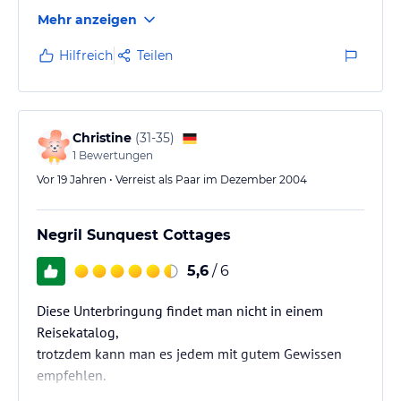
Strandlage, unmittelbare Nähe zu den spassigsten
Mehr anzeigen
aller Bars (Alfreds, RootsBamboos, BourbanBeach,
The Jungle and Margaritaville) Wer sich im Kopf auf
Hilfreich
Teilen
eine einfache Unterkunft einstellt, wird positiv
überrascht. Tranfer zum Airport kann via JUTA fuer
USD 20.00 organisiert werden. In unmittelbarer Nähe
befinden sich auch die **** AI…
Christine
(
31-35
)
1
Bewertungen
Vor 19 Jahren • Verreist als Paar im Dezember 2004
Negril Sunquest Cottages
5,6
/ 6
Diese Unterbringung findet man nicht in einem
Reisekatalog,
trotzdem kann man es jedem mit gutem Gewissen
empfehlen.
Die Angestellten wie der Besitzer selber sind sehr