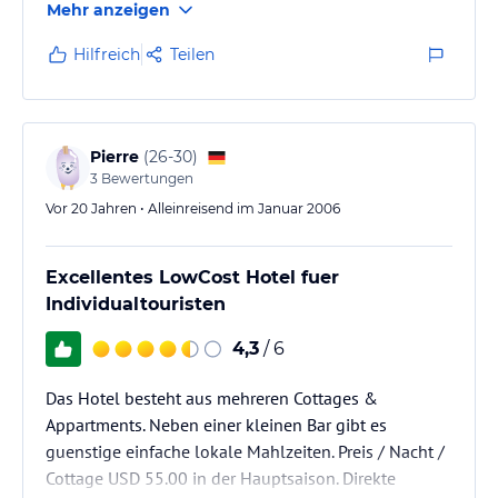
Mehr anzeigen
Kühlschrank, Ventilator.Handtücher vorhanden. Nette
Putzfee ,die sogar für ein paar J die Wäsche wäscht.
Hilfreich
Teilen
Mobilfunk mit T-Mobile genial .Konnte alles .SMS
Telefonieren einfach alles. Auch immer Netz.
Pierre
(
26-30
)
3
Bewertungen
Vor 20 Jahren • Alleinreisend im Januar 2006
Excellentes LowCost Hotel fuer
Individualtouristen
4,3
/ 6
Das Hotel besteht aus mehreren Cottages &
Appartments. Neben einer kleinen Bar gibt es
guenstige einfache lokale Mahlzeiten. Preis / Nacht /
Cottage USD 55.00 in der Hauptsaison. Direkte