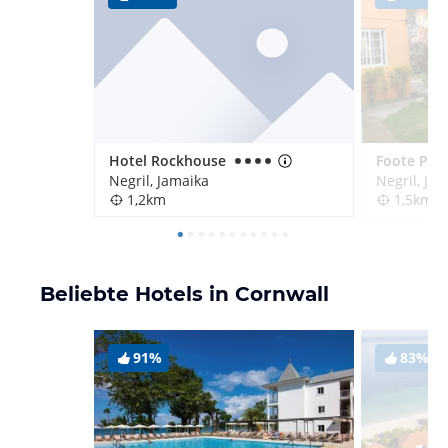
Hotel Rockhouse
Negril, Jamaika
Negril, Ja
1,2km
1,5km
Beliebte Hotels in Cornwall
91%
83%