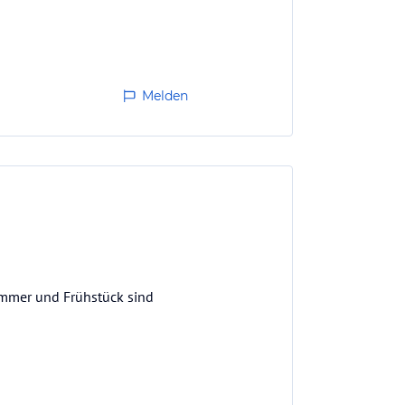
Melden
Zimmer und Frühstück sind
ne Maßnahmen sehr excellence!