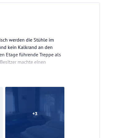
isch werden die Stühle im
 und kein Kalkrand an den
en Etage führende Treppe als
 Besitzer machte einen
evorzugen.…
+
3