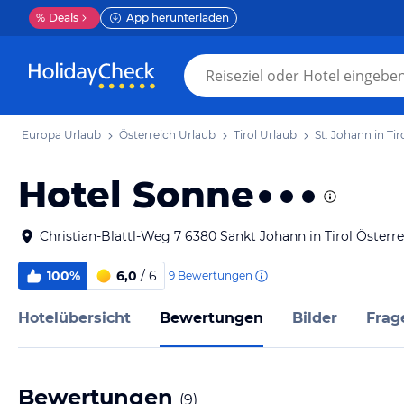
%
Deals
App herunterladen
Europa Urlaub
Österreich Urlaub
Tirol Urlaub
St. Johann in Tir
Hotel Sonne
Christian-Blattl-Weg 7 6380 Sankt Johann in Tirol Österre
100%
6,0
/ 6
9
Bewertungen
Hotelübersicht
Bewertungen
Bilder
Frag
Bewertungen
(
9
)