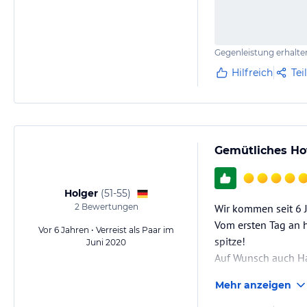
Gegenleistung erhalte
Hilfreich
Tei
Gemütliches Hot
Holger
(
51-55
)
2
Bewertungen
Wir kommen seit 6 J
Vom ersten Tag an h
Vor 6 Jahren • Verreist als Paar im
spitze!
Juni 2020
Auf Wunsch auch H
Das Hotel hat eine
Mehr anzeigen
Selbst jetzt zur C