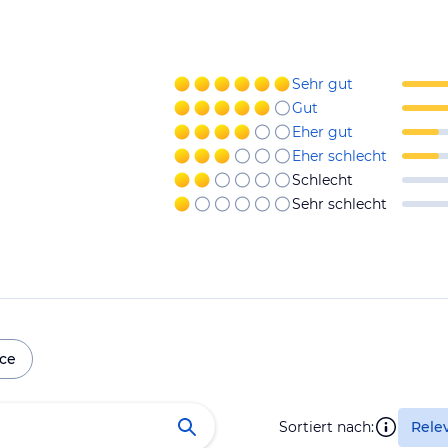
Sehr gut
Gut
Eher gut
Eher schlecht
Schlecht
Sehr schlecht
ice
Sortiert nach:
Rele