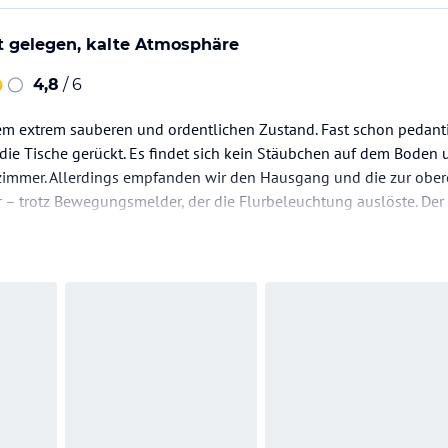
t gelegen, kalte Atmosphäre
4,8
/ 6
nem extrem sauberen und ordentlichen Zustand. Fast schon pedant
die Tische gerückt. Es findet sich kein Stäubchen auf dem Boden
immer. Allerdings empfanden wir den Hausgang und die zur ober
 – trotz Bewegungsmelder, der die Flurbeleuchtung auslöste. Der
dings sehr unverbindlichen Eindruck. Er scheint Stammgäste zu b