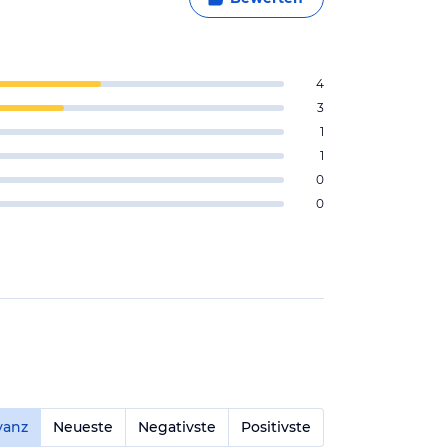
4
3
1
1
0
0
vanz
Neueste
Negativste
Positivste