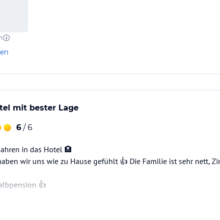
n
len
el mit bester Lage
6
/ 6
ahren in das Hotel 🏨
aben wir uns wie zu Hause gefühlt 👍 Die Familie ist sehr nett, 
albpension 👍
 sehr gute Lage ob Sommer oder Winter 👍
orona Zeit kann man es nur empfehlen, sehr sauber und die Hygie