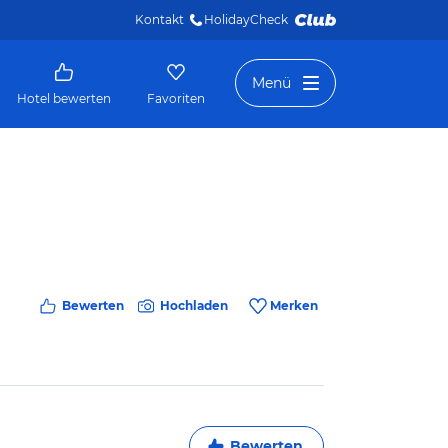
Kontakt
HolidayCheck 
Menü
Hotel bewerten
Favoriten
Bewerten
Hochladen
Merken
Bewerten