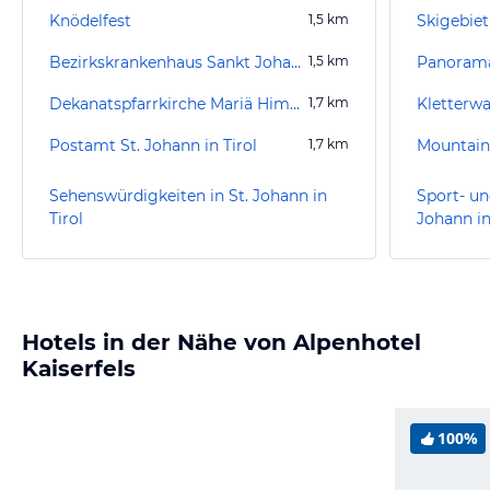
Knödelfest
1,5
km
Skigebiet
Bezirkskrankenhaus Sankt Johann
1,5
km
Panoram
Dekanatspfarrkirche Mariä Himmelfahrt
1,7
km
Kletterw
Postamt St. Johann in Tirol
1,7
km
Sehenswürdigkeiten in St. Johann in
Sport- un
Tirol
Johann in
Hotels in der Nähe von Alpenhotel
Kaiserfels
100%