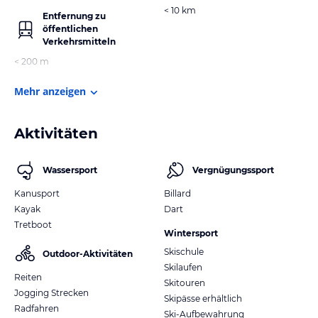
< 10 km
Entfernung zu
öffentlichen
Verkehrsmitteln
< 200 m
Mehr anzeigen
Aktivitäten
Wassersport
Vergnügungssport
Kanusport
Billard
Kayak
Dart
Tretboot
Wintersport
Skischule
Outdoor-Aktivitäten
Skilaufen
Reiten
Skitouren
Jogging Strecken
Skipässe erhältlich
Radfahren
Ski-Aufbewahrung