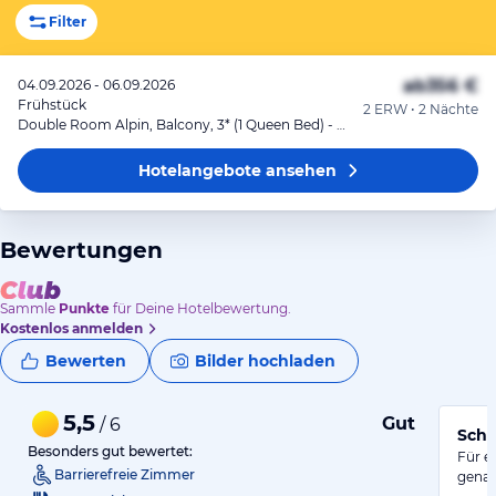
Filter
ab
356 €
04.09.2026 - 06.09.2026
Frühstück
2 ERW • 2 Nächte
Double Room Alpin, Balcony, 3* (1 Queen Bed) - Package Rate
Hotelangebote
ansehen
Bewertungen
Sammle
Punkte
für Deine Hotelbewertung.
Kostenlos anmelden
Bewerten
Bilder hochladen
5,5
Gut
/ 6
Schö
Besonders gut bewertet:
Für e
Barrierefreie Zimmer
genau