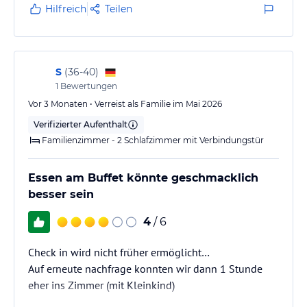
Unser Front Office Team informiert gerne über mögliche alpine
Hilfreich
Teilen
Aktivitäten wie Ballooning, Rafting, Paragliding,
Fallschirmspringen etc.
Sonstige Einrichtungen und Services
S
(
36-40
)
Tiroler Gastlichkeit, eine hochwertige lokale Küche mit Live Show
1
Bewertungen
Cooking für unsere Gäste, Kinderbetreuung, Skischule und
Vor 3 Monaten • Verreist als Familie im Mai 2026
Skiverleih im Winter sowie geführten Biketouren im Sommer,
gratis W-Lan im kompletten Hotel, Gratis Skibus in die
Verifizierter Aufenthalt
umliegenden Skigebiete Kitzbühel, Fieberbrunn und Steinplatte
Familienzimmer - 2 Schlafzimmer mit Verbindungstür
(Winter) sowie Nutzung des öffentlichen Nahverkehrs mit
Wanderbussen und Bahn auf ausgewählten Strecken im Sommer.
Essen am Buffet könnte geschmacklich
besser sein
Hinweis:
Allgemeine und unverbindliche
Hoteliers-/Veranstalter-/Kataloginformationen. Alle Angaben
4
/ 6
ohne Gewähr und ohne Prüfung durch HolidayCheck. Bitte
lies vor der Buchung die verbindlichen
Angebotsdetails
des
Check in wird nicht früher ermöglicht…
jeweiligen Veranstalters.
Auf erneute nachfrage konnten wir dann 1 Stunde
eher ins Zimmer (mit Kleinkind)