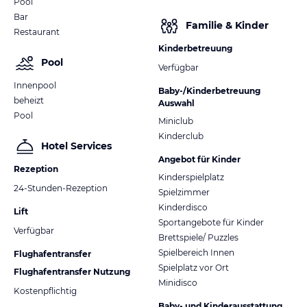
Pool
Bar
Familie & Kinder
Restaurant
Kinderbetreuung
Pool
Verfügbar
Innenpool
Baby-/Kinderbetreuung
beheizt
Auswahl
Pool
Miniclub
Kinderclub
Hotel Services
Angebot für Kinder
Rezeption
Kinderspielplatz
24-Stunden-Rezeption
Spielzimmer
Kinderdisco
Lift
Sportangebote für Kinder
Verfügbar
Brettspiele/ Puzzles
Spielbereich Innen
Flughafentransfer
Spielplatz vor Ort
Flughafentransfer Nutzung
Minidisco
Kostenpflichtig
Baby- und Kinderausstattung