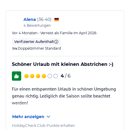
Flusswanderweg) sowie mit öffentlichen Verkehrsmitteln erreicht
werden. Die Bushaltestelle befindet sich direkt vor dem Hotel.
Alena
(
36-40
)
Zimmer / Unterbringung im Hotel
4
Bewertungen
Das Hotel verfügt über hochwertige und modern ausgestattete
Vor 4 Monaten • Verreist als Familie im April 2026
Zimmer und Suiten, die alle einen Blick auf die umliegenden Berge
Verifizierter Aufenthalt
bieten.
Doppelzimmer Standard
Zimmer: 130
Alle Zimmer mit:
Safe
Schöner Urlaub mit kleinen Abstrichen :-)
Minibar (Ausnahme: Doppelzimmer Standard)
Freies W-Lan
4
/ 6
Balkon
Bademäntel
Für einen entspannten Urlaub in schöner Umgebung
Badetücher und Badeslipper
genau richtig. Lediglich die Saison sollte beachtet
Telefon
werden!
USB Steckdosen
Mehr anzeigen
Gastronomie im Hotel
Buffet-Restaurant unterteilt in verschiedene Räumlichkeiten
HolidayCheck Club-Punkte erhalten