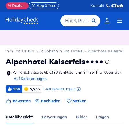
%
Deals
App öffnen
Kontakt
Hotel, Reiseziel
ohann in Tirol Urlaub
St. Johann in Tirol Hotels
Alpenhotel Kaiserfels
Alpenhotel Kaiserfels
Winkl-Schattseite 6b 6380 Sankt Johann in Tirol Tirol Österreich
Auf Karte anzeigen
1.491
Bewertungen
95%
5,5
/ 6
Bewerten
Hochladen
Merken
Hotelübersicht
Bewertungen
Bilder
Fragen