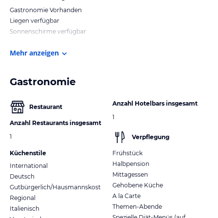
Gastronomie Vorhanden
Liegen verfügbar
Sonnenschirme verfügbar
Mehr anzeigen
Gastronomie
Anzahl Hotelbars insgesamt
Restaurant
1
Anzahl Restaurants insgesamt
1
Verpflegung
Küchenstile
Frühstück
Halbpension
International
Mittagessen
Deutsch
Gehobene Küche
Gutbürgerlich/Hausmannskost
A la Carte
Regional
Themen-Abende
Italienisch
Spezielle Diät-Menüs (auf