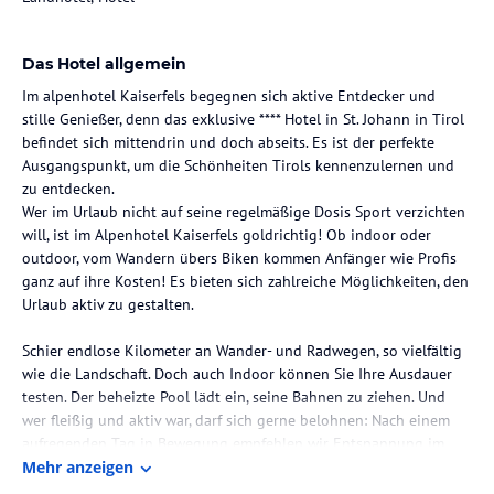
Das Hotel allgemein
Im alpenhotel Kaiserfels begegnen sich aktive Entdecker und
stille Genießer, denn das exklusive **** Hotel in St. Johann in Tirol
befindet sich mittendrin und doch abseits. Es ist der perfekte
Ausgangspunkt, um die Schönheiten Tirols kennenzulernen und
zu entdecken.
Wer im Urlaub nicht auf seine regelmäßige Dosis Sport verzichten
will, ist im Alpenhotel Kaiserfels goldrichtig! Ob indoor oder
outdoor, vom Wandern übers Biken kommen Anfänger wie Profis
ganz auf ihre Kosten! Es bieten sich zahlreiche Möglichkeiten, den
Urlaub aktiv zu gestalten.
Schier endlose Kilometer an Wander- und Radwegen, so vielfältig
wie die Landschaft. Doch auch Indoor können Sie Ihre Ausdauer
testen. Der beheizte Pool lädt ein, seine Bahnen zu ziehen. Und
wer fleißig und aktiv war, darf sich gerne belohnen: Nach einem
aufregenden Tag in Bewegung empfehlen wir Entspannung im
Wellnessbereich oder bei einer Massage in unserer Spa-Abteilung
Mehr anzeigen
"Beauty & Wellness by Barfuß".