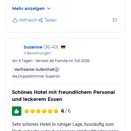
müsste eine 20 ) sein.
Mehr anzeigen
Jeden Tag ob Früh oder Abends, ließen keine
Wünsche offen.
Hilfreich
Teilen
Susanne
(
36-40
)
5
Bewertungen
Vor 6 Tagen • Verreist als Familie im Juli 2026
Verifizierter Aufenthalt
Doppelzimmer Superior
Schönes Hotel mit freundlichem Personal
und leckerem Essen
6
/ 6
Sehr schönes Hotel in ruhiger Lage, fussläufig zum
Dorf und sehr guter Ausgangspunkt für Wanderungen