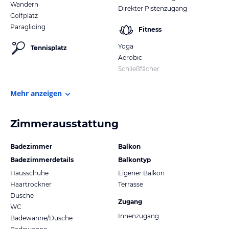
Wandern
Direkter Pistenzugang
Golfplatz
Paragliding
Fitness
Yoga
Tennisplatz
Aerobic
Schließfächer
Mehr anzeigen
Zimmerausstattung
Badezimmer
Balkon
Badezimmerdetails
Balkontyp
Hausschuhe
Eigener Balkon
Haartrockner
Terrasse
Dusche
Zugang
WC
Innenzugang
Badewanne/Dusche