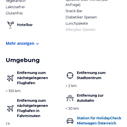
Vegetarisch
Anfrage)
Laktosefrei
Snack Bar
Glutenfrei
Diabetiker Speisen
Lunchpakete
Hotelbar
Allergiker Speisen
Mehr anzeigen
Umgebung
Entfernung zum
Entfernung zum
nächstgelegenen
Stadtzentrum
Flughafen
< 2 km
< 100 km
Entfernung zur
Entfernung zum
Autobahn
nächstgelegenen
< 50 km
Flughafen in
Fahrminuten
Station für HolidayCheck
Mietwagen Österreich
1 h