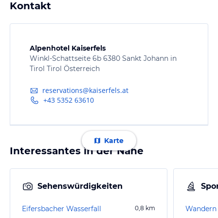
Kontakt
Alpenhotel Kaiserfels
Winkl-Schattseite 6b 6380 Sankt Johann in
Tirol Tirol Österreich
reservations@kaiserfels.at
+43 5352 63610
Karte
Interessantes in der Nähe
Sehenswürdigkeiten
Spor
Eifersbacher Wasserfall
0,8
km
Wandern S