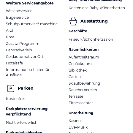
Weitere Serviceangebote
Kostenlose Baby-/Kinderbetten
Wäscheservice
Bügelservice
Ausstattung
Schuhputzservice/-maschine
Arzt
Geschäfte
Post
Friseur-/Schönheitssalon
Zusatz-Programm
Räumlichkeiten
Fahrradverleih
Geldautomat vor Ort
Aufenthaltsraum
Hotelsafe
Gepäckraum
Informationsschalter für
Bibliothek
Ausflüge
Garten
Skiaufbewahrung
Parken
Raucherbereich
Terrasse
Kostenfrei
Fitnesscenter
Parkplatzreservierung
Unterhaltung
verpflichtend
Kasino
Nicht erforderlich
Live-Musik
Parkmöglichkeiten