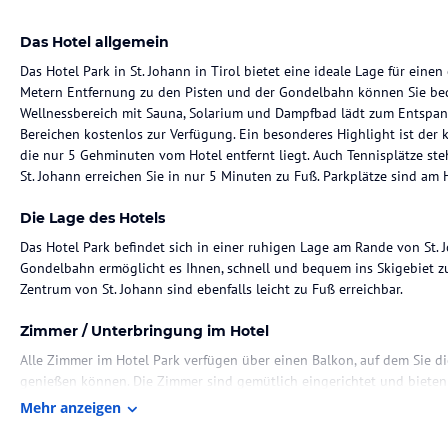
Das Hotel allgemein
Das Hotel Park in St. Johann in Tirol bietet eine ideale Lage für ein
Metern Entfernung zu den Pisten und der Gondelbahn können Sie beq
Wellnessbereich mit Sauna, Solarium und Dampfbad lädt zum Entspann
Bereichen kostenlos zur Verfügung. Ein besonderes Highlight ist der k
die nur 5 Gehminuten vom Hotel entfernt liegt. Auch Tennisplätze st
St. Johann erreichen Sie in nur 5 Minuten zu Fuß. Parkplätze sind am H
Die Lage des Hotels
Das Hotel Park befindet sich in einer ruhigen Lage am Rande von St. 
Gondelbahn ermöglicht es Ihnen, schnell und bequem ins Skigebiet 
Zentrum von St. Johann sind ebenfalls leicht zu Fuß erreichbar.
Zimmer / Unterbringung im Hotel
Alle Zimmer im Hotel Park verfügen über einen Balkon, auf dem Sie d
genießen können. Die Zimmer sind gemütlich eingerichtet und biete
Aufenthalt.
Mehr anzeigen
Gastronomie im Hotel