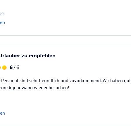
jegliche Art von Unternehmungen, ob Bergwandern, Mountainbike
der Sommermonate sind die Getränke beim Abendessen frei.
nfach wiederkommen.
ten
len
 Urlauber zu empfehlen
6
/ 6
s Personal sind sehr freundlich und zuvorkommend. Wir haben gu
erne irgendwann wieder besuchen!
len