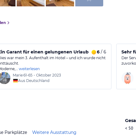
den
l und gutem Essen
Ein Garant für einen gelungenen Urlaub
6
/ 6
Sehr f
Dies war mein 3. Aufenthalt im Hotel – und ich wurde nicht
Der Ser
enttäuscht.
zuvork
Moderne,…
weiterlesen
Marie
61-65
•
Oktober 2023
Aus Deutschland
Gesa
< 50
se Parkplätze
Weitere Ausstattung