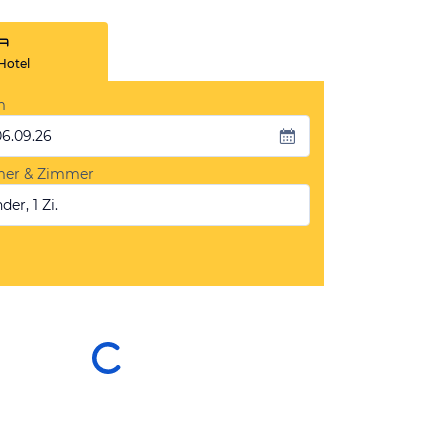
Hotel
m
06.09.26
mer & Zimmer
der, 1 Zi.