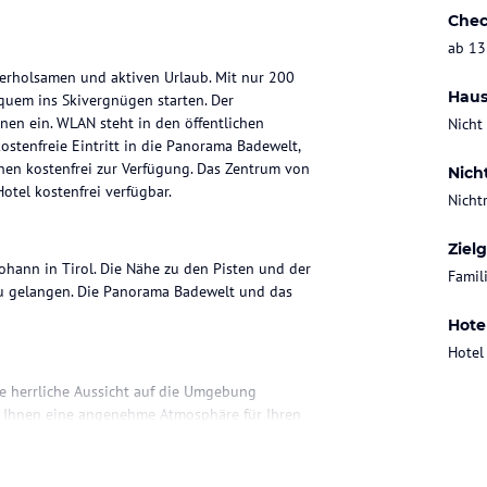
Chec
ab 13
en erholsamen und aktiven Urlaub. Mit nur 200
Haus
uem ins Skivergnügen starten. Der
en ein. WLAN steht in den öffentlichen
Nicht
ostenfreie Eintritt in die Panorama Badewelt,
ehen kostenfrei zur Verfügung. Das Zentrum von
Nich
otel kostenfrei verfügbar.
Nicht
Ziel
Johann in Tirol. Die Nähe zu den Pisten und der
Famil
zu gelangen. Die Panorama Badewelt und das
Hote
Hotel
ie herrliche Aussicht auf die Umgebung
n Ihnen eine angenehme Atmosphäre für Ihren