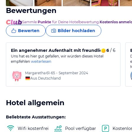
Bewertungen
Sammle
Punkte
für Deine Hotelbewertung.
Kostenlos anmel
Bewerten
Bilder hochladen
Ein angenehmer Aufenthalt mit freundlichem Persona
6
/ 6
Uns hat es hier gut gefallen, wir würden dieses Hotel
empfehlen
weiterlesen
Margaretha
61-65
•
September 2024
Aus Deutschland
Hotel allgemein
Beliebteste Ausstattungen:
Wifi kostenfrei
Pool verfügbar
Kostenlo