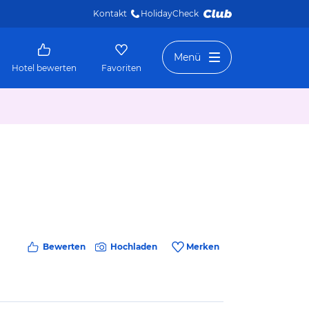
Kontakt
HolidayCheck 
Menü
Hotel bewerten
Favoriten
Bewerten
Hochladen
Merken