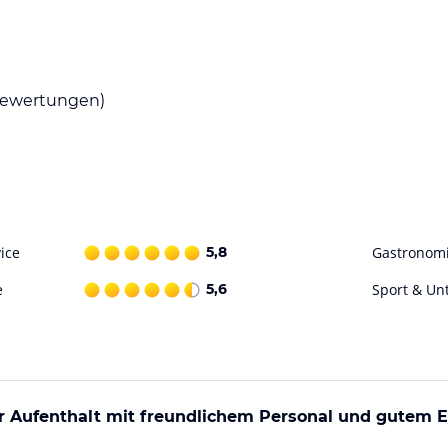
östlichkeiten genießen können. Starten Sie mit
s mit schmackhaften Gerichten verwöhnen.
ewertungen)
re Sport- und Freizeitmöglichkeiten. Nutzen Sie
t, deren Eintritt für Gäste des Hotels
in und bietet Ihnen eine Sauna, ein Solarium
ohne Gewähr. Bitte lies vor der Buchung die
ice
5,8
Gastronom
e
5,6
Sport & Un
 Aufenthalt mit freundlichem Personal und gutem 