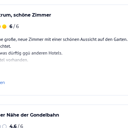
trum, schöne Zimmer
6
/ 6
ne große, neue Zimmer mit einer schönen Aussicht auf den Garten
chtet.
twas dürftig ggü anderen Hotels.
tel vorhanden.
n im Skikeller untergebracht werden.
 Johann ist fußläufig zu erreichen.
len
der Nähe der Gondelbahn
4,6
/ 6