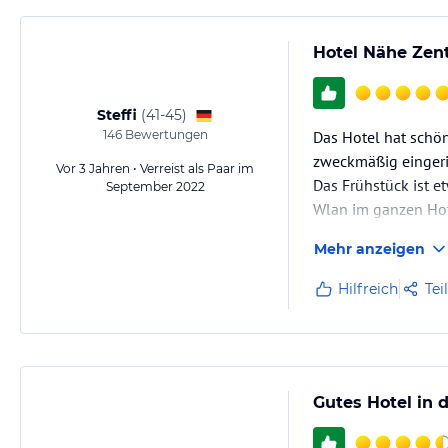
Hotel Nähe Zen
Steffi
(
41-45
)
146
Bewertungen
Das Hotel hat schö
zweckmäßig eingeri
Vor 3 Jahren • Verreist als Paar im
Das Frühstück ist e
September 2022
Wlan im ganzen Ho
Die Fahrräder könne
Mehr anzeigen
Das Zentrum von St.
Hilfreich
Tei
Gutes Hotel in 