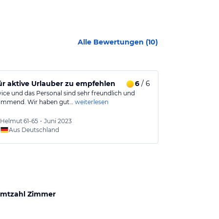
Alle Bewertungen (
10
)
ür aktive Urlauber zu empfehlen
6
/ 6
Hotel Nähe
vice und das Personal sind sehr freundlich und
Das Hotel hat 
ommend. Wir haben gut…
weiterlesen
schönen Aussic
Helmut
61-65
•
Juni 2023
Steffi
4
Aus Deutschland
Aus
mtzahl Zimmer