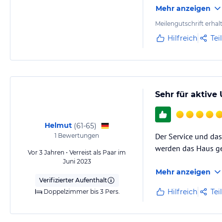
Ausgangspunkt für 
Mehr anzeigen
Der Clou: während 
Fazit: man muss ei
Meilengutschrift erhal
Hilfreich
Tei
Sehr für aktive
Helmut
(
61-65
)
Der Service und da
1
Bewertungen
werden das Haus g
Vor 3 Jahren • Verreist als Paar im
Juni 2023
Mehr anzeigen
Verifizierter Aufenthalt
Hilfreich
Tei
Doppelzimmer bis 3 Pers.