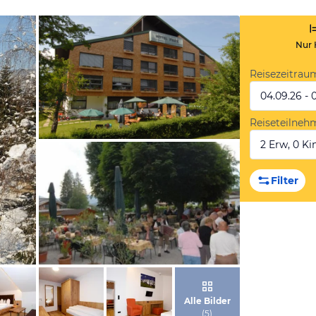
Nur 
Reisezeitrau
04.09.26 - 
Reiseteilneh
2 Erw, 0 Kin
von Expedia
Filter
von Expedia
Alle Bilder
(
5
)