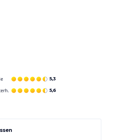
ie
5,3
terh.
5,6
Essen