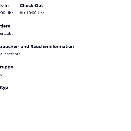
k-In
Check-Out
:00 Uhr
bis 10:00 Uhr
tiere
 erlaubt
traucher- und Raucherinformation
raucherhotel
gruppe
ie
ltyp