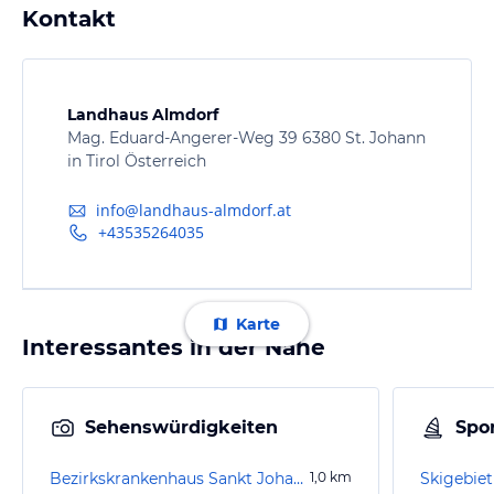
Kontakt
Landhaus Almdorf
Mag. Eduard-Angerer-Weg 39 6380 St. Johann
in Tirol Österreich
info@landhaus-almdorf.at
+43535264035
Karte
Interessantes in der Nähe
Sehenswürdigkeiten
Spor
Bezirkskrankenhaus Sankt Johann
1,0
km
Skigebiet