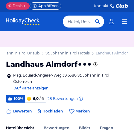
%
Deals
App öffnen
Kontakt
Hotel, Reiseziel
 Johann in Tirol Urlaub
St. Johann in Tirol Hotels
Landhaus Almdorf
Landhaus Almdorf
Mag. Eduard-Angerer-Weg 39 6380 St. Johann in Tirol
Österreich
Auf Karte anzeigen
28
Bewertungen
100%
6,0
/ 6
Bewerten
Hochladen
Merken
Hotelübersicht
Bewertungen
Bilder
Fragen