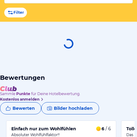
Filter
Bewertungen
Sammle
Punkte
für Deine Hotelbewertung.
Kostenlos anmelden
Bewerten
Bilder hochladen
Einfach nur zum Wohlfühlen
6
/ 6
Toll
Absoluter Wohlfühlfaktor!!
Das L