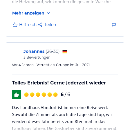
die Heizung auf, wir konnten die gesamte Wäsche
aufhängen und die Schuhe trocknen.
Mehr anzeigen
Sehr nettes, gemütliches Zimmer, mit extrem
angenehmen Matratzen.
Hilfreich
Teilen
Überall im Haus ist die Liebe zum Detail sichtbar,
alles sehr heimelig.
Frühstück traumhaft gut und eine wirklich sehr nette
Unterhaltung mit der Chefin.
Johannes
(
26-30
)
Und der absolute Höhepunkt:
3
Bewertungen
Da es am Abend noch immer regnete und wir mit dem
Vor 4 Jahren • Verreist als Gruppe im Juli 2021
Fahrrad…
Tolles Erlebnis! Gerne jederzeit wieder
6
/ 6
Das Landhaus Almdorf ist immer eine Reise wert.
Sowohl die Zimmer als auch die Lage sind top, wir
werden dieses Jahr bereits zum 8ten mal in das
Landhaus fahren. Die Gastgeber sind zuvorkommend,