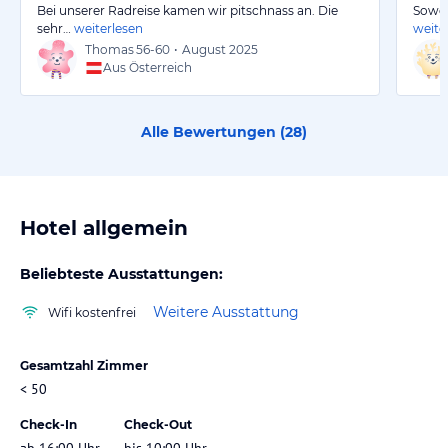
Bei unserer Radreise kamen wir pitschnass an. Die
Sowoh
sehr…
weiterlesen
weite
Thomas
56-60
•
August 2025
Aus Österreich
Alle Bewertungen (
28
)
Hotel allgemein
Beliebteste Ausstattungen:
Weitere Ausstattung
Wifi kostenfrei
Gesamtzahl Zimmer
< 50
Check-In
Check-Out
ab 16:00 Uhr
bis 10:00 Uhr