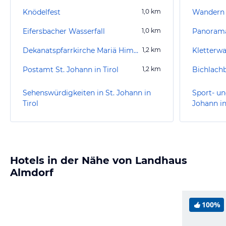
Knödelfest
1,0
km
Wandern S
Eifersbacher Wasserfall
1,0
km
Panoram
Dekanatspfarrkirche Mariä Himmelfahrt
1,2
km
Kletterw
Postamt St. Johann in Tirol
1,2
km
Bichlach
Sehenswürdigkeiten in St. Johann in
Sport- un
Tirol
Johann in
Hotels in der Nähe von Landhaus
Almdorf
100%