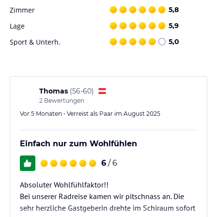
Verfügung. Zudem erhalten Sie Ermäßigungen für die Innen- und
Zimmer
5,8
Außenpools der Badewelt sowie den Wellnessbereich.
Lage
5,9
Hinweis:
Verfasst von HolidayCheck mit Hilfe von KI. Alle
Sport & Unterh.
5,0
Angaben ohne Gewähr. Bitte lies vor der Buchung die
verbindlichen
Angebotsdetails
des jeweiligen Veranstalters.
Thomas
(
56-60
)
2
Bewertungen
Vor 5 Monaten • Verreist als Paar im August 2025
Einfach nur zum Wohlfühlen
6
/ 6
Absoluter Wohlfühlfaktor!!
Bei unserer Radreise kamen wir pitschnass an. Die
sehr herzliche Gastgeberin drehte im Schiraum sofort