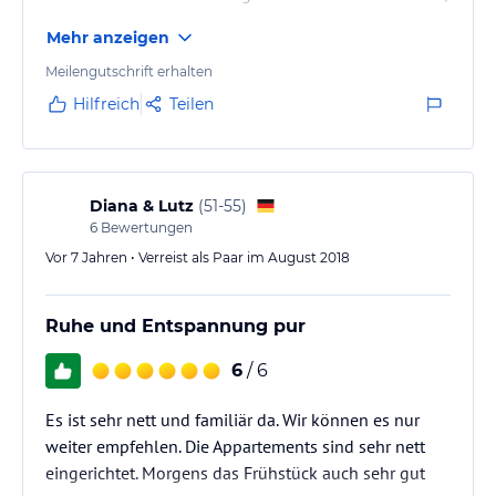
haben gute Tipps bzgl. Ausflugsmöglichkeiten etc.
Mehr anzeigen
Ich kann das Landhaus Almdorf wärmstens jeden
Meilengutschrift erhalten
empfehlen!
Hilfreich
Teilen
Diana & Lutz
(
51-55
)
6
Bewertungen
Vor 7 Jahren • Verreist als Paar im August 2018
Ruhe und Entspannung pur
6
/ 6
Es ist sehr nett und familiär da. Wir können es nur
weiter empfehlen. Die Appartements sind sehr nett
eingerichtet. Morgens das Frühstück auch sehr gut