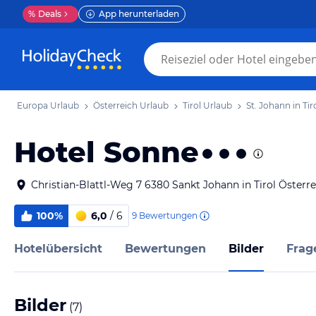
%
Deals
App herunterladen
Europa Urlaub
Österreich Urlaub
Tirol Urlaub
St. Johann in Tir
Hotel Sonne
Christian-Blattl-Weg 7 6380 Sankt Johann in Tirol Österre
100%
6,0
/ 6
9
Bewertungen
Hotelübersicht
Bewertungen
Bilder
Frag
Bilder
(
7
)