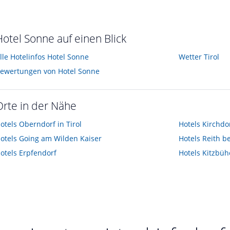
.9
st im September 2012
Hotel Sonne auf einen Blick
lle Hotelinfos Hotel Sonne
Wetter Tirol
ewertungen von Hotel Sonne
Orte in der Nähe
otels
Oberndorf in Tirol
Hotels
Kirchdor
otels
Going am Wilden Kaiser
Hotels
Reith be
otels
Erpfendorf
Hotels
Kitzbüh