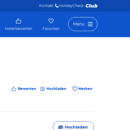
Kontakt
HolidayCheck 
Menü
Hotel bewerten
Favoriten
Bewerten
Hochladen
Merken
Hochladen