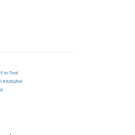
Bad Zimmer Nr.9
von Birgit • Verreist im September 2012
f in Tirol
i Kitzbühel
el