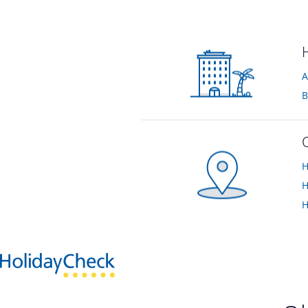
Ausblick Zimmer Nr.9
Bad Zimmer Nr
von Birgit • Verreist im September 2012
von Birgit • Verrei
A
B
H
H
H