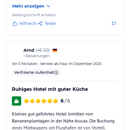
Außenbereich.
Mehr anzeigen
Es ist eine Hacienda Rural, d.h. keine Zimmer im
Meilengutschrift erhalten
modernen 5-Sterne Format sondern herrlich alte
Hilfreich
Teilen
Möbel und viel Holz !
Arnd
(
46-50
)
1
Bewertungen
Vor 5 Monaten • Verreist als Paar im Dezember 2025
Verifizierter Aufenthalt
Ruhiges Hotel mit guter Küche
6
/ 6
Kleines gut geführtes Hotel inmitten von
Bananenplantagen in der Nähe Arucas. Die Buchung
eines Mietwagens am Flughafen ist von Vorteil.