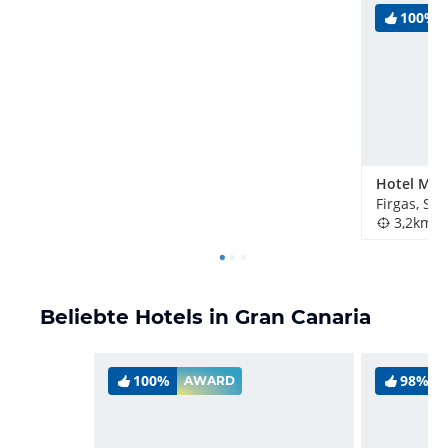
100%
Hotel Melv
Firgas, Sp
3,2km
Beliebte Hotels in Gran Canaria
100%
98%
AWARD