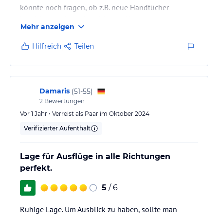
könnte noch fragen, ob z.B. neue Handtücher
benötigt werden oder nicht, im Sinne von
Mehr anzeigen
Umweltschutz. Aber eher untergeordnetes Thema.
Hilfreich
Teilen
Damaris
(
51-55
)
2
Bewertungen
Vor 1 Jahr • Verreist als Paar im Oktober 2024
Verifizierter Aufenthalt
Lage für Ausflüge in alle Richtungen
perfekt.
5
/ 6
Ruhige Lage. Um Ausblick zu haben, sollte man