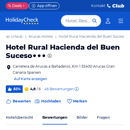
%
Deals
App öffnen
Kontakt
Hotel, Reiseziel
rucas Urlaub
Arucas Hotels
Hotel Rural Hacienda del Buen Suceso
Hotel Rural Hacienda del Buen
Suceso
Carretera de Arucas a Bañaderos, Km 1 35400 Arucas Gran
Canaria Spanien
Auf Karte anzeigen
46
Bewertungen
83%
4,8
/ 6
Bewerten
Hochladen
Merken
Hotelübersicht
Bewertungen
Bilder
Fragen