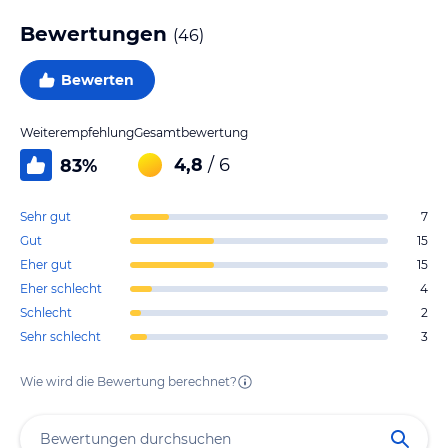
Bewertungen
(
46
)
Bewerten
Weiterempfehlung
Gesamtbewertung
4,8
/ 6
83
%
Sehr gut
7
Gut
15
Eher gut
15
Eher schlecht
4
Schlecht
2
Sehr schlecht
3
Wie wird die Bewertung berechnet?