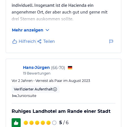
individuell. Insgesamt ist die Hacienda ein
angenehmer Ort, der aber auch gut und gerne mit
drei Sternen auskommen sollte.
Das Hotel bietet Ruhe und Erholung in sehr
Mehr anzeigen
unterschiedlichen Rückzugsmöglichkeiten. Das
Zimmer war ausreichend groß und das Bett sehr
Hilfreich
Teilen
bequem.
Im Bad gab es Platz für zwei und eine große
Badewanne. Die Ausstattung des Zimmers
unterstreicht den ländlichen Charakter der Hacienda.
Hans-Jürgen
(
66-70
)
Das Zimmer im ersten Stock bot einen weiten Blick
19
Bewertungen
über Bananenpflanzen…
Vor 2 Jahren • Verreist als Paar im August 2023
Verifizierter Aufenthalt
Juniorsuite
Ruhiges Landhotel am Rande einer Stadt
5
/ 6