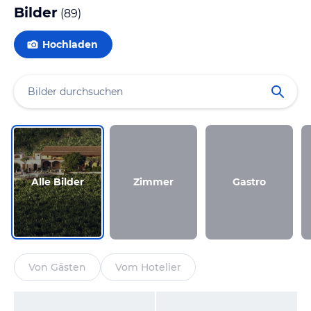
Bilder
(
89
)
Hochladen
Alle Bilder
Zimmer
Gastro
Von Gästen
Vom Hotelier