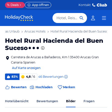
%
Deals
App öffnen
Kontakt
Hotel, Reiseziel
rucas Urlaub
Arucas Hotels
Hotel Rural Hacienda del Buen Suceso
Hotel Rural Hacienda del Buen
Suceso
Carretera de Arucas a Bañaderos, Km 1 35400 Arucas Gran
Canaria Spanien
Auf Karte anzeigen
46
Bewertungen
83%
4,8
/ 6
Bewerten
Hochladen
Merken
Hotelübersicht
Bewertungen
Bilder
Fragen