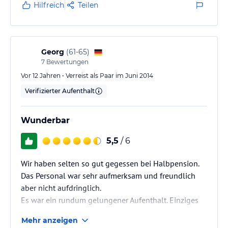
Nachdem auch kein Duschvorhang vorhanden war,
Hilfreich
Teilen
hätte Duschen nur mit dem Risiko einer größeren
Überschwemmung funktioniert. So musste man
notgedrungen baden.
Kostenloses WLan ist zwar vorhanden, funktioniert
Georg
(
61-65
)
aber nur im Foyer.
7
Bewertungen
Der hoteleigener Parkplatz ist über eine…
Vor 12 Jahren • Verreist als Paar im Juni 2014
Verifizierter Aufenthalt
Wunderbar
5,5
/ 6
Wir haben selten so gut gegessen bei Halbpension.
Das Personal war sehr aufmerksam und freundlich
aber nicht aufdringlich.
Es war ein rundum gelungener Aufenthalt. Einziges
manko war die die laute Straße zu der unser Zimmer
Mehr anzeigen
lag.