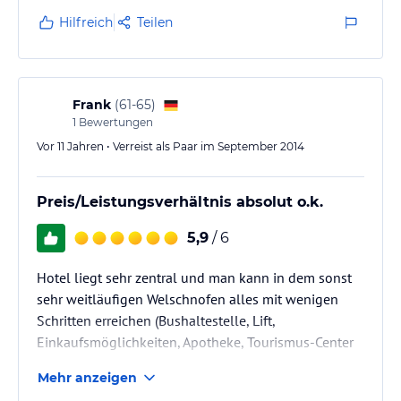
Ein Aufenthalt auf dem Balkon war schon sehr laut
Hilfreich
Teilen
durch den Verkehr. Bei geschlossenem Fenster hörte
man nichts im Zimmer. Gott sei Dank war es nicht so
warm, dass man das Fenster geschlossen halten
konnte.
Frank
(
61-65
)
1
Bewertungen
Vor 11 Jahren • Verreist als Paar im September 2014
Preis/Leistungsverhältnis absolut o.k.
5,9
/ 6
Hotel liegt sehr zentral und man kann in dem sonst
sehr weitläufigen Welschnofen alles mit wenigen
Schritten erreichen (Bushaltestelle, Lift,
Einkaufsmöglichkeiten, Apotheke, Tourismus-Center
usw.).
Mehr anzeigen
Waren schon öfters zum Bergwandern und Skifahren