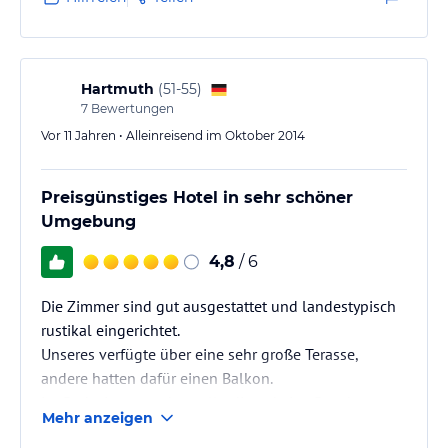
Zimmer sind traditionell eingerichtet, sehr sauber
und mit großzügigem Bad versehen. Für Ski und
Skischuhe gibt es einen beheizten Skiraum. Die
hauseigene kleine Sauna ist sehr…
Hartmuth
(
51-55
)
7
Bewertungen
Vor 11 Jahren • Alleinreisend im Oktober 2014
Preisgünstiges Hotel in sehr schöner
Umgebung
4,8
/ 6
Die Zimmer sind gut ausgestattet und landestypisch
rustikal eingerichtet.
Unseres verfügte über eine sehr große Terasse,
andere hatten dafür einen Balkon.
Im Badezimmer gab es allerdings keine Dusche
Mehr anzeigen
sondern nur eine Badewanne mit Handbrause.