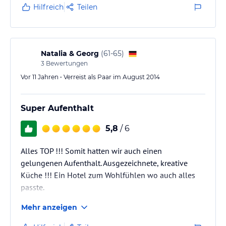
in Welschnofen und haben auch in diesem Hotel
Hilfreich
Teilen
wie bisher stets alles bestens angetroffen. Die Küche
verdient ein Sonderlob.
Sicher waren wir schon alleine deshalb nicht mehr
zum letzten Mal in Welschnofen und werden gerne
Natalia & Georg
(
61-65
)
wieder das Hotel Parrdeller buchen.
3
Bewertungen
Vor 11 Jahren • Verreist als Paar im August 2014
Super Aufenthalt
5,8
/ 6
Alles TOP !!! Somit hatten wir auch einen
gelungenen Aufenthalt. Ausgezeichnete, kreative
Küche !!! Ein Hotel zum Wohlfühlen wo auch alles
passte.
Mehr anzeigen