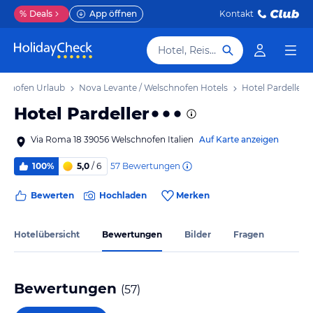
%
Deals
App öffnen
Kontakt
Hotel, Reiseziel
schnofen Urlaub
Nova Levante / Welschnofen Hotels
Hotel Pardeller
Hotel Pardeller
Via Roma 18 39056 Welschnofen Italien
Auf Karte anzeigen
57
Bewertungen
100%
5,0
/ 6
Bewerten
Hochladen
Merken
Hotelübersicht
Bewertungen
Bilder
Fragen
Bewertungen
(
57
)