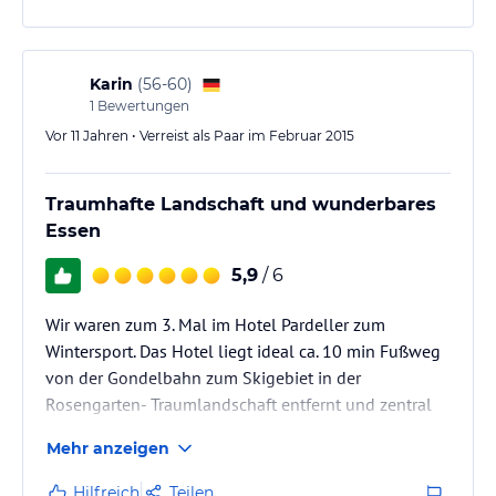
Karin
(
56-60
)
1
Bewertungen
Vor 11 Jahren • Verreist als Paar im Februar 2015
Traumhafte Landschaft und wunderbares
Essen
5,9
/ 6
Wir waren zum 3. Mal im Hotel Pardeller zum
Wintersport. Das Hotel liegt ideal ca. 10 min Fußweg
von der Gondelbahn zum Skigebiet in der
Rosengarten- Traumlandschaft entfernt und zentral
im Ort. Der Sevice im Hotel ist sehr nett und familiär.
Mehr anzeigen
Besonders begeistert hat uns das sehr gute
Halbpensionsessen zu einem attraktiven Preis. Die
Hilfreich
Teilen