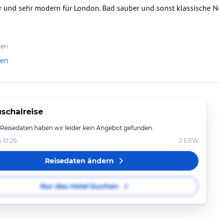
 und sehr modern für London. Bad sauber und sonst klassische N
ten
len
schalreise
 Reisedaten haben wir leider kein Angebot gefunden.
6.10.26
2
ERW
Reisedaten ändern
Nur das Hotel buchen