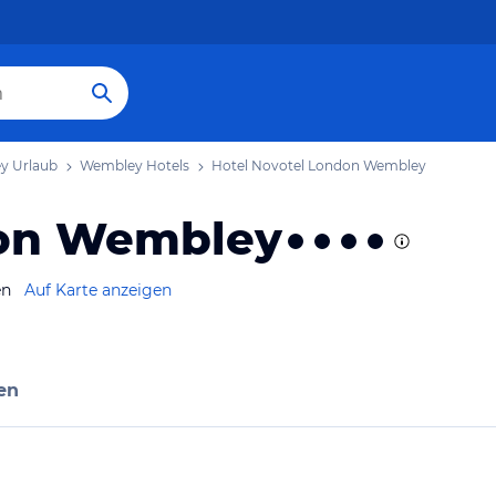
y Urlaub
Wembley Hotels
Hotel Novotel London Wembley
don Wembley
en
Auf Karte anzeigen
en