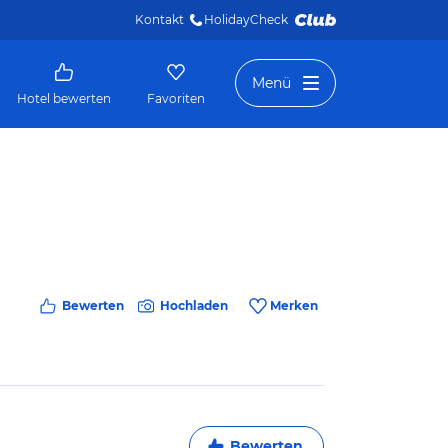
Kontakt
HolidayCheck 
Menü
Hotel bewerten
Favoriten
Bewerten
Hochladen
Merken
Bewerten