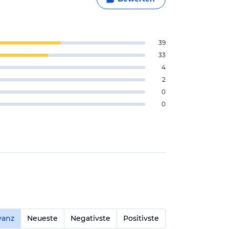
39
33
4
2
0
0
vanz
Neueste
Negativste
Positivste