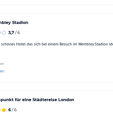
bley Stadion
3,7
/ 6
r schönes Hotel das sich bei einem Besuch im Wembley Stadion ide
ten
len
punkt für eine Städtereise London
6
/ 6