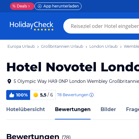
%
Deals
App herunterladen
Europa Urlaub
Großbritannien Urlaub
London Urlaub
Wemble
Hotel Novotel Lon
5 Olympic Way HA9 0NP London Wembley Großbritanni
100%
5,5
/ 6
78
Bewertungen
Hotelübersicht
Bewertungen
Bilder
Frag
Bewertungen
(
78
)