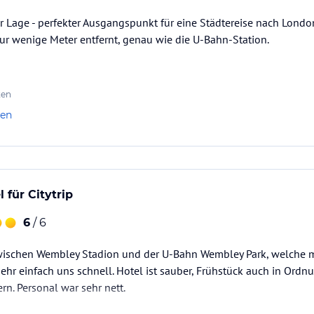
er Lage - perfekter Ausgangspunkt für eine Städtereise nach Lon
r wenige Meter entfernt, genau wie die U-Bahn-Station.
ten
len
 für Citytrip
6
/ 6
zwischen Wembley Stadion und der U-Bahn Wembley Park, welche ma
t sehr einfach uns schnell. Hotel ist sauber, Frühstück auch in Ordn
rn. Personal war sehr nett.