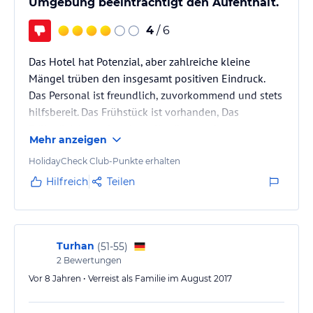
Umgebung beeinträchtigt den Aufenthalt.
4
/ 6
Das Hotel hat Potenzial, aber zahlreiche kleine
Mängel trüben den insgesamt positiven Eindruck.
Das Personal ist freundlich, zuvorkommend und stets
hilfsbereit. Das Frühstück ist vorhanden, Das
Frühstück ist vorhanden, allerdings recht
Mehr anzeigen
übersichtlich. Für Menschen, die gerne früh zu Bett
gehen, ist das Hotel aufgrund der lauten Bars in
HolidayCheck Club-Punkte erhalten
unmittelbarer Nähe ungeeignet, da diese erst um
Hilfreich
Teilen
00:30 Uhr ihre Musik abstellen. Die lautstarke
Beschallung vieler Bars zieht sich durch den
gesamten Ort.
Turhan
(
51-55
)
2
Bewertungen
Vor 8 Jahren • Verreist als Familie im August 2017