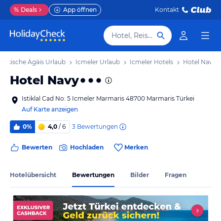
%
Deals
App öffnen
Kontakt
Hotel, Reiseziel
Türkische Ägäis Urlaub
Icmeler Urlaub
Icmeler Hotels
Hotel Navy
Hotel Navy
Istiklal Cad No: 5 Icmeler Marmaris 48700 Marmaris Türkei
Auf Karte anzeigen
3
Bewertungen
0%
4,0
/ 6
Bewerten
Hochladen
Merken
Hotelübersicht
Bewertungen
Bilder
Fragen