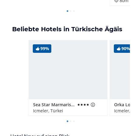
80m
Beliebte Hotels in Türkische Ägäis
99%
90%
Sea Star Marmaris - Adults only
Orka Lotu
Icmeler, Türkei
Icmeler, T