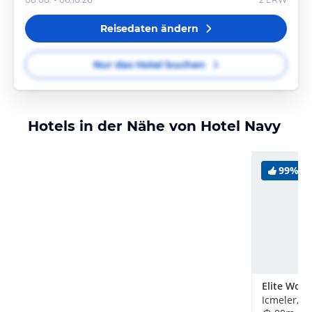
Reisedaten ändern
Nur das Hotel buchen
Hotels in der Nähe von Hotel Navy
99%
Icmeler, T