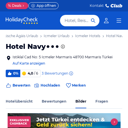
%
Deals
App öffnen
Kontakt
Hotel, Reiseziel
Türkische Ägäis Urlaub
Icmeler Urlaub
Icmeler Hotels
Hotel Navy
Hotel Navy
Istiklal Cad No: 5 Icmeler Marmaris 48700 Marmaris Türkei
Auf Karte anzeigen
3
Bewertungen
0%
4,0
/ 6
Bewerten
Hochladen
Merken
Hotelübersicht
Bewertungen
Bilder
Fragen