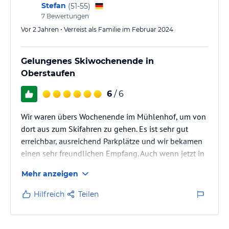
Stefan
(
51-55
)
7
Bewertungen
Vor 2 Jahren • Verreist als Familie im Februar 2024
Gelungenes Skiwochenende in
Oberstaufen
6
/ 6
Wir waren übers Wochenende im Mühlenhof, um von
dort aus zum Skifahren zu gehen. Es ist sehr gut
erreichbar, ausreichend Parkplätze und wir bekamen
einen sehr freundlichen Empfang. Auch wenn jetzt in
Oberstaufen kein Schnee war, waren es nur 20
Mehr anzeigen
Minuten Fahrzeit in ein Skigebiet in Österreich, wo
man wunderbar fahren konnte.
Hilfreich
Teilen