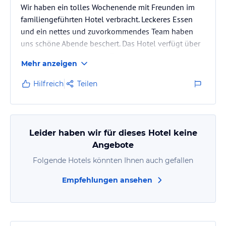
Wir haben ein tolles Wochenende mit Freunden im
familiengeführten Hotel verbracht. Leckeres Essen
und ein nettes und zuvorkommendes Team haben
uns schöne Abende beschert. Das Hotel verfügt über
moderne und gemütliche Zimmer mit bequemen
Mehr anzeigen
Betten. Sauna und Pool im Keller zum Entspannen
nach einem Tag in den Bergen.
Hilfreich
Teilen
Leider haben wir für dieses Hotel keine
Angebote
Folgende Hotels könnten Ihnen auch gefallen
Empfehlungen ansehen