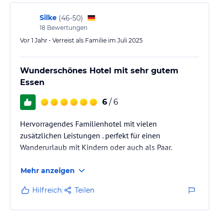
über die warme Atmosphäre im Haus. Außerdem kam
in diesem Jahr ein weiterer…
Silke
(
46-50
)
18
Bewertungen
Vor 1 Jahr • Verreist als Familie im Juli 2025
Wunderschönes Hotel mit sehr gutem
Essen
6
/ 6
Hervorragendes Familienhotel mit vielen
zusätzlichen Leistungen . perfekt für einen
Wanderurlaub mit Kindern oder auch als Paar.
Mehr anzeigen
Hilfreich
Teilen