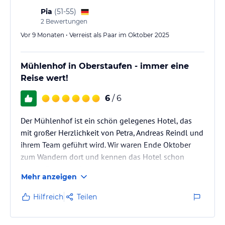
die Kids oder das moderne…
Pia
(
51-55
)
2
Bewertungen
Vor 9 Monaten • Verreist als Paar im Oktober 2025
Mühlenhof in Oberstaufen - immer eine
Reise wert!
6
/ 6
Der Mühlenhof ist ein schön gelegenes Hotel, das
mit großer Herzlichkeit von Petra, Andreas Reindl und
ihrem Team geführt wird. Wir waren Ende Oktober
zum Wandern dort und kennen das Hotel schon
länger. Es ist ein Ort, an dem wir uns immer gut
Mehr anzeigen
erholen: Wir genießen das leckere Frühstücksbüfett
und das immer originell und fein zubereitete
Hilfreich
Teilen
Abendessen (Halbpension), entspannen nach der
Wanderung im Pool oder der Sauna und freuen uns