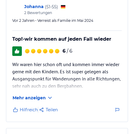
kann.
Johanna
(
51-55
)
2
Bewertungen
Vor 2 Jahren • Verreist als Familie im Mai 2024
Top!-wir kommen auf jeden Fall wieder
6
/ 6
Wir waren hier schon oft und kommen immer wieder
gerne mit den Kindern. Es ist super gelegen als
Ausgangspunkt für Wanderungen in alle Richtungen,
sehr nah auch zu den Bergbahnen.
Es ist ein gemütliches Familienhotel mit
Mehr anzeigen
aufmerksamen Gastgebern und sehr freundlichem
Personal. Wir kommen meist im Frühsommer zum
Hilfreich
Teilen
Wandern.