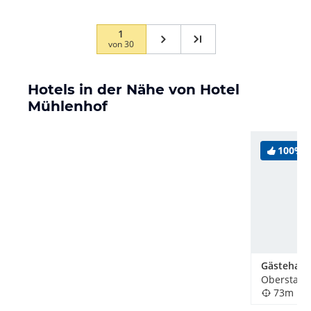
1
von
30
Hotels in der Nähe von Hotel
Mühlenhof
100%
Oberstauf
73m