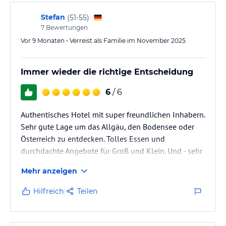
Stefan
(
51-55
)
7
Bewertungen
Vor 9 Monaten • Verreist als Familie im November 2025
Immer wieder die richtige Entscheidung
6
/ 6
Authentisches Hotel mit super freundlichen Inhabern.
Sehr gute Lage um das Allgäu, den Bodensee oder
Österreich zu entdecken. Tolles Essen und
durchdachte Angebote für Groß und Klein. Und - sehr
hilfreich - die Tipps & Empfehlungen der Inhaber,
Mehr anzeigen
sowie die Auslage von Flyern sind bestens dazu
geeignet, die eigene Tagesplanung optimieren. Vor
Hilfreich
Teilen
allem, wenn man spontan anreist, bekommt man
sehr schnell viele Ideen. Und das Hotel selbst? Ob
nun die Wallbox zum Auto laden, Flipper & Kicker für