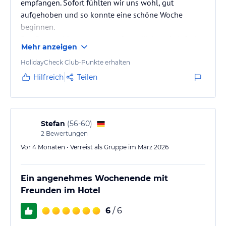
empfangen. Sofort fühlten wir uns wohl, gut
aufgehoben und so konnte eine schöne Woche
beginnen.
Das Personal begegnete uns freundlich und einfach
Mehr anzeigen
prima. Mit einem kleinen Frühstück startete man gut
gelaunt in den Tag.
HolidayCheck Club-Punkte erhalten
Kulinarisch wird man vom Küchenteam sehr gut
Hilfreich
Teilen
versorgt, so konnten wir jeden Abend genießen.
Auch unser kleiner Begleiter (Pudel) auf vier Pfoten
hatte viel Spaß in dieser schönen Woche.
So macht Urlaub Spaß, bei einer freundlichen und
Stefan
(
56-60
)
2
Bewertungen
herzlichen…
Vor 4 Monaten • Verreist als Gruppe im März 2026
Ein angenehmes Wochenende mit
Freunden im Hotel
6
/ 6