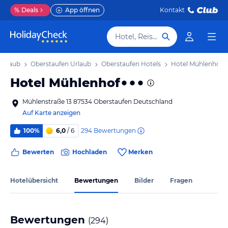
%
Deals
App öffnen
Kontakt
Hotel, Reiseziel
Urlaub
Oberstaufen Urlaub
Oberstaufen Hotels
Hotel Mühlenhof
Hotel Mühlenhof
Mühlenstraße 13 87534 Oberstaufen Deutschland
Auf Karte anzeigen
294
Bewertungen
100%
6,0
/ 6
Bewerten
Hochladen
Merken
Hotelübersicht
Bewertungen
Bilder
Fragen
Bewertungen
(
294
)