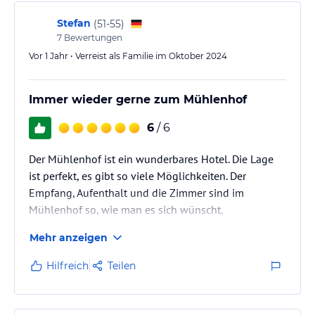
Stefan
(
51-55
)
7
Bewertungen
Vor 1 Jahr • Verreist als Familie im Oktober 2024
Immer wieder gerne zum Mühlenhof
6
/ 6
Der Mühlenhof ist ein wunderbares Hotel. Die Lage
ist perfekt, es gibt so viele Möglichkeiten. Der
Empfang, Aufenthalt und die Zimmer sind im
Mühlenhof so, wie man es sich wünscht.
Ein weiteres Highlight ist das Essen, das super lecker
Mehr anzeigen
ist. Die Stimmung beim Abendessen oder Frühstück
ist stets entspannt, gelassen. So, wie es im Urlaub
Hilfreich
Teilen
sein soll.
Am Mühlenhof selbst fanden wir es unter anderem
auch super, dass man dort auch Tischtennis spielen