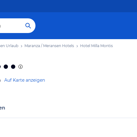
sen Urlaub
Maranza / Meransen Hotels
Hotel Milla Montis
n
Auf Karte anzeigen
en