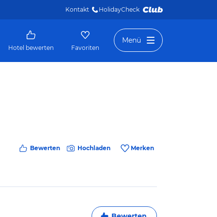
Kontakt
HolidayCheck 
Menü
Hotel bewerten
Favoriten
Bewerten
Hochladen
Merken
Bewerten