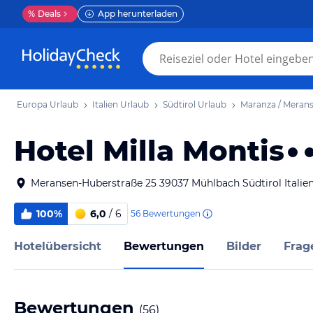
%
Deals
App herunterladen
Europa Urlaub
Italien Urlaub
Südtirol Urlaub
Maranza / Meran
Hotel Milla Montis
Meransen-Huberstraße 25 39037 Mühlbach Südtirol Italie
100%
6,0
/ 6
56
Bewertungen
Hotelübersicht
Bewertungen
Bilder
Frag
Bewertungen
(
56
)