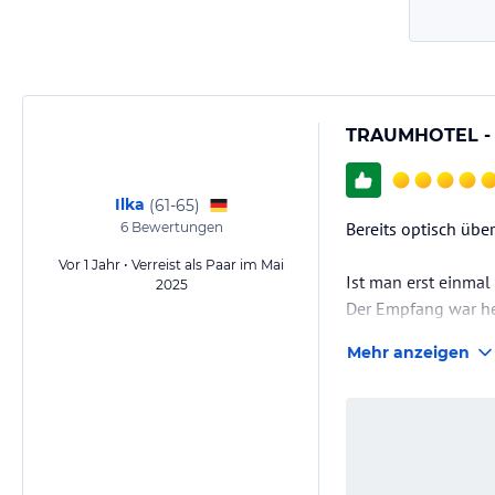
TRAUMHOTEL -
Ilka
(
61-65
)
Bereits optisch übe
6
Bewertungen
Vor 1 Jahr • Verreist als Paar im Mai
Ist man erst einmal 
2025
Der Empfang war he
hilfsbereit.
Mehr anzeigen
Der absolute Wahnsi
Frühstück schon mit
Das Abendessen ist 
Wir kommen auf je