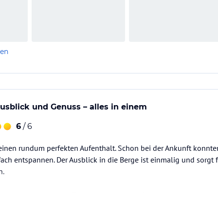
len
sblick und Genuss – alles in einem
6
/ 6
 einen rundum perfekten Aufenthalt. Schon bei der Ankunft konnt
ach entspannen. Der Ausblick in die Berge ist einmalig und sorgt 
n.
ben möchten wir das Team: super nett, perfekt eingespielt und i
 sich einfach willkommen und gut aufgehoben.