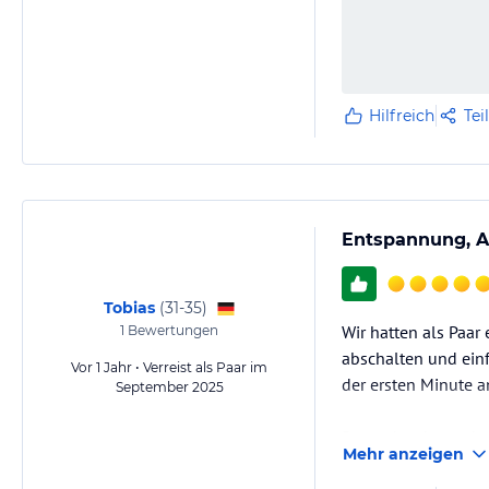
Hilfreich
Tei
Entspannung, Au
Tobias
(
31-35
)
Wir hatten als Paar
1
Bewertungen
abschalten und einf
Vor 1 Jahr • Verreist als Paar im
der ersten Minute a
September 2025
Besonders hervorhe
Mehr anzeigen
Stelle – man fühlt