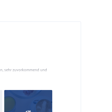
chen, sehr zuvorkommend und
erster Güte. Das fängt beim
+
16