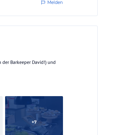
Melden
dtiroler Küche.…
an der Barkeeper David!) und
+
7