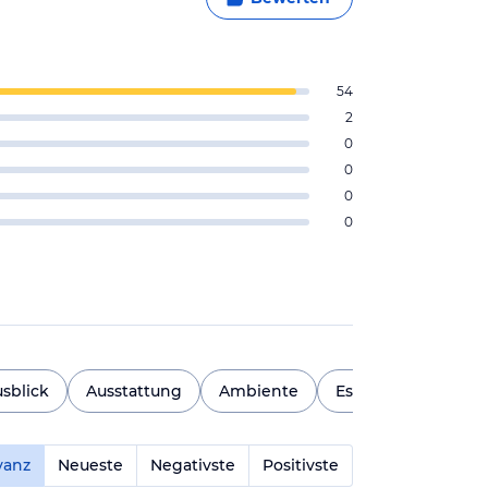
54
2
0
0
0
0
sblick
Ausstattung
Ambiente
Essensvielfalt
P
vanz
Neueste
Negativste
Positivste