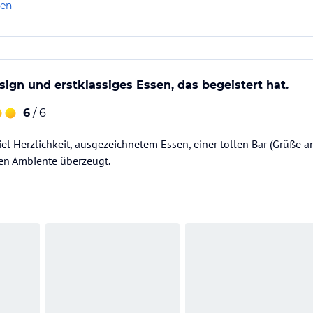
len
ght war das Essen: perfekt regional, mit einer besonders guten Sü
sign und erstklassiges Essen, das begeistert hat.
6
/ 6
viel Herzlichkeit, ausgezeichnetem Essen, einer tollen Bar (Grüße 
nen Ambiente überzeugt.