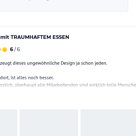
 mit TRAUMHAFTEM ESSEN
6
/ 6
rzeugt dieses ungewöhnliche Design ja schon jeden.
dort, ist alles noch besser.
rzlich, überhaupt alle Mitarbeitenden sind wirklich tolle Mens
nn ist die Küche! ✌️🤩 Was hier auf den Teller kommt ist wirklich 
 „der Eierspeise des Tages“ an.
ein absoluter Gaumenschmaus für die Sinne - echt klasse 👍
eeeeeeden Fall…