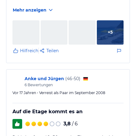
Anlage sehr gepflegt mit vielen Blumen und auch
Mehr anzeigen
Zimmer werden von den " Zimmermädchen sehr
sauber gehalten !
Appartments (besonders oben ) mit grosser Terrasse
+
5
und Meerblick
Gäste in allen Altersklassen und Nationalitäten
Keine Verpflegung , zum löschen des ersten Durstes
Hilfreich
Teilen
bei Ankommen eine grosse Flasche Wasser
vorhanden
Wunder schöne kleine Appartment anlage , sehr ruhig
Anke und Jürgen
(
46-50
)
,aber von…
6
Bewertungen
Vor 17 Jahren • Verreist als Paar im September 2008
Auf die Etage kommt es an
3,8
/ 6