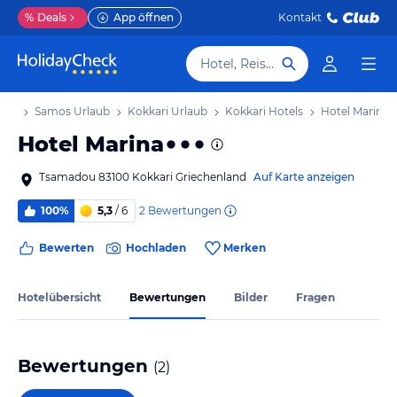
%
Deals
App öffnen
Kontakt
Hotel, Reiseziel
aub
Samos Urlaub
Kokkari Urlaub
Kokkari Hotels
Hotel Marina
Hotel Marina
Tsamadou 83100 Kokkari Griechenland
Auf Karte anzeigen
2
Bewertungen
100%
5,3
/ 6
Bewerten
Hochladen
Merken
Hotelübersicht
Bewertungen
Bilder
Fragen
Bewertungen
(
2
)