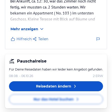
Bei Ankunft, ca. 12: 30, war das Zimmer noch nicht
fertig, wir mussten ca. 2 Stunden warten. Wir
bekamen ein Appartment ( No. 103 ) im untersten
Geschoss. Kleine Terasse mit Blick auf Bäume und
nicht besonders schön angelegtem Blumenbeet. Das
Mehr anzeigen
Appartment ist sehr geräumig, mit einigen
liebevollen Details ausgestattet. In der Kochecke ist
Hilfreich
Teilen
alles vorhanden was man braucht : Kaffeemaschine,
Wasserkocher, Sandwichtoaster, kleiner Backofen, 2
Herdplatten von denen eine niedlich klein geraten ist
( für griechischen Kaffee…
Pauschalreise
Für Deine Reisedaten haben wir leider kein Angebot gefunden.
08.08. - 06.10.26
2
ERW
Reisedaten ändern
Nur das Hotel buchen