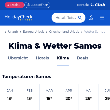
%
Deals
App öffnen
Kontakt
Hotel, Reiseziel
ite
Urlaub
Europa Urlaub
Griechenland Urlaub
Wetter Samos
Klima & Wetter Samos
Übersicht
Hotels
Klima
Deals
Temperaturen
Samos
JAN
FEB
MÄR
APR
MAI
JU
13
°
13
°
16
°
20
°
25
°
29