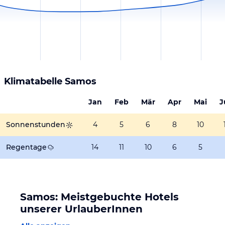
Klimatabelle
Samos
Jan
Feb
Mär
Apr
Mai
J
Sonnenstunden
4
5
6
8
10
Regentage
14
11
10
6
5
Samos: Meistgebuchte Hotels
unserer UrlauberInnen