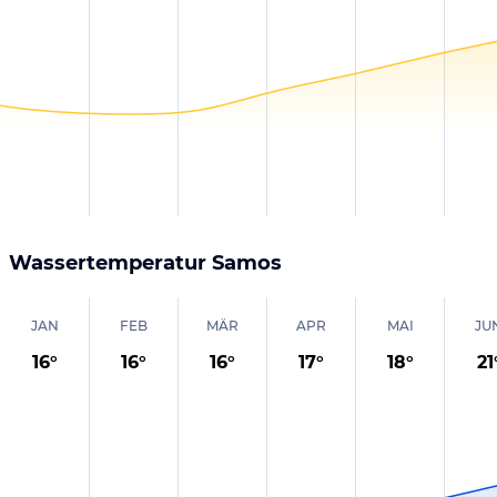
Wassertemperatur
Samos
JAN
FEB
MÄR
APR
MAI
JU
16
°
16
°
16
°
17
°
18
°
21