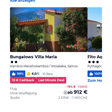
Alle anzeigen
Bungalows Villa Maria
Fito Aqua B
Kambos Marathokambos / Votsalakia, Samos
Pythagorion, S
99
%
6,0
/
6
100
%
5
10 Bew.
10 € Cashback
Last Minute Deal
Zum Hotel
- 194 €
1.106 €
Flug
912 €
ab
ohne Verpflegung
Studio
2 ERW. • 1 WOCHE