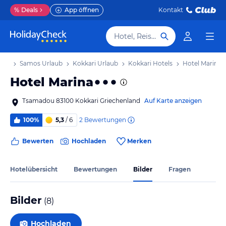
%
Deals
App öffnen
Kontakt
Hotel, Reiseziel
aub
Samos Urlaub
Kokkari Urlaub
Kokkari Hotels
Hotel Marina
Hotel Marina
Tsamadou 83100 Kokkari Griechenland
Auf Karte anzeigen
2
Bewertungen
100%
5,3
/ 6
Bewerten
Hochladen
Merken
Hotelübersicht
Bewertungen
Bilder
Fragen
Bilder
(
8
)
Hochladen