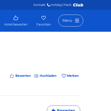
Kontakt
HolidayCheck 
Menü
Hotel bewerten
Favoriten
Bewerten
Hochladen
Merken
Bewerten