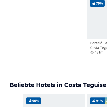
79%
Costa Teg
481m
Beliebte Hotels in Costa Teguise
90%
91%