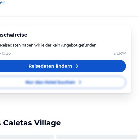
eden Fall sehr wohlgefühlt.
len
schalreise
 Reisedaten haben wir leider kein Angebot gefunden.
6.10.26
2
ERW
Reisedaten ändern
Nur das Hotel buchen
 Caletas Village