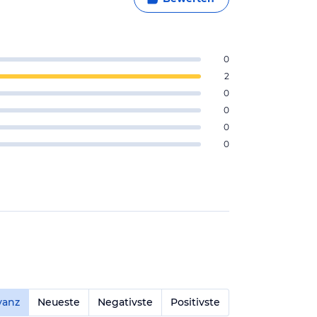
0
2
0
0
0
0
vanz
Neueste
Negativste
Positivste