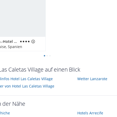
allsun App.-Hotel Albatros
uise, Spanien
Las Caletas Village auf einen Blick
linfos Hotel Las Caletas Village
Wetter Lanzarote
er von Hotel Las Caletas Village
n der Nähe
ahiche
Hotels
Arrecife