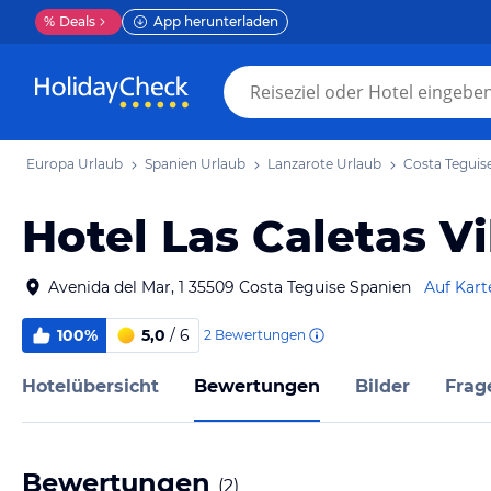
%
Deals
App herunterladen
Europa Urlaub
Spanien Urlaub
Lanzarote Urlaub
Costa Teguis
Hotel Las Caletas Vi
Avenida del Mar, 1 35509 Costa Teguise Spanien
Auf Kart
100%
5,0
/ 6
2
Bewertungen
Hotelübersicht
Bewertungen
Bilder
Frag
Bewertungen
(
2
)