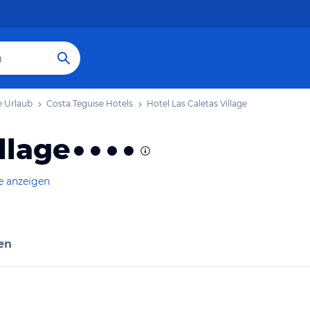
e Urlaub
Costa Teguise Hotels
Hotel Las Caletas Village
llage
e anzeigen
en