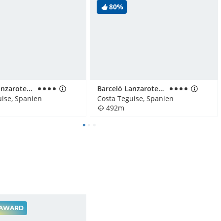
80%
Barceló Lanzarote Royal Level
Barceló Lanzarote Active Resort
uise, Spanien
Costa Teguise, Spanien
492m
AWARD