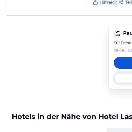
Wir haben uns auf j
Hilfreich
Tei
Pau
Für Deine
08.08. - 0
Hotels in der Nähe von Hotel Las