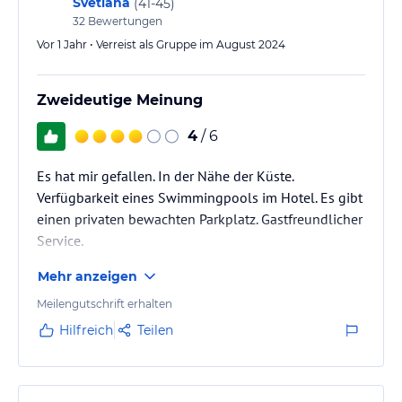
Svetlana
(
41-45
)
32
Bewertungen
Vor 1 Jahr • Verreist als Gruppe im August 2024
Zweideutige Meinung
4
/ 6
Es hat mir gefallen. In der Nähe der Küste.
Verfügbarkeit eines Swimmingpools im Hotel. Es gibt
einen privaten bewachten Parkplatz. Gastfreundlicher
Service.
Es hat mir nicht gefallen. Die Reinigung erfolgt
Mehr anzeigen
oberflächlich. Um zum Strand zu gelangen, muss man
eine ziemlich steile Treppe benutzen. Das Frühstück
Meilengutschrift erhalten
sollte abwechslungsreicher sein.
Hilfreich
Teilen