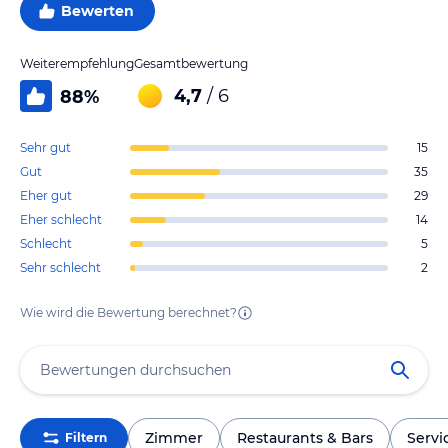
Bewerten
Weiterempfehlung
Gesamtbewertung
4,7
/ 6
88
%
Sehr gut
15
Gut
35
Eher gut
29
Eher schlecht
14
Schlecht
5
Sehr schlecht
2
Wie wird die Bewertung berechnet?
Zimmer
Restaurants & Bars
Servi
Filtern