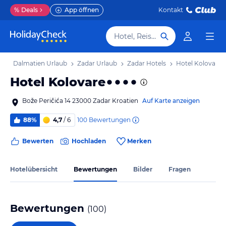
%
Deals
App öffnen
Kontakt
Hotel, Reiseziel
b
Dalmatien Urlaub
Zadar Urlaub
Zadar Hotels
Hotel Kolovare
Hotel Kolovare
Bože Peričića 14 23000 Zadar Kroatien
Auf Karte anzeigen
100
Bewertungen
88%
4,7
/ 6
Bewerten
Hochladen
Merken
Hotelübersicht
Bewertungen
Bilder
Fragen
Bewertungen
(
100
)