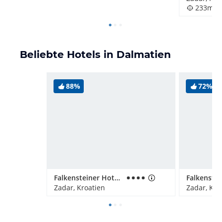
233m
Beliebte Hotels in Dalmatien
88%
72%
Falkensteiner Hotel Adriana
Zadar, Kroatien
Zadar, Kro