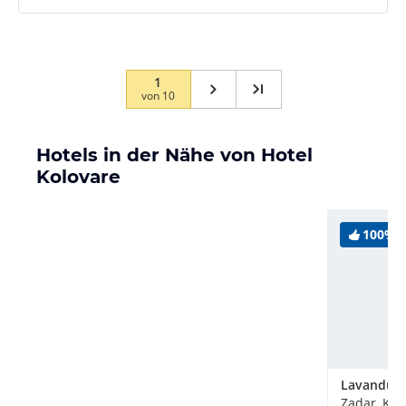
1
von
10
Hotels in der Nähe von Hotel
Kolovare
100%
Lavandula
Zadar, Kro