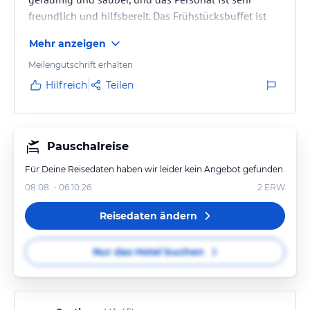
freundlich und hilfsbereit. Das Frühstücksbuffet ist
reichhaltig und lecker. Ein idealer Ort für einen
Mehr anzeigen
entspannten Urlaub.
Meilengutschrift erhalten
Hilfreich
Teilen
Pauschalreise
Für Deine Reisedaten haben wir leider kein Angebot gefunden.
08.08. - 06.10.26
2
ERW
Reisedaten ändern
Nur das Hotel buchen