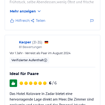
Frühstuck, selbe Abendessen,wenig Obst und frische
Gemuse.
Mehr anzeigen
Leider sehr Laure kroatische Gäste ( Seminar),die
beim Essen und Pool immee randaliert haben ( aber
Hilfreich
Teilen
das Hotel kann nicht dafur).
Kacper
(
31-35
)
81
Bewertungen
Vor 1 Jahr • Verreist als Paar im August 2024
Verifizierter Aufenthalt
Ideal für Paare
6
/ 6
Das Hotel Kolovare in Zadar bietet eine
hervorragende Lage direkt am Meer. Die Zimmer sind
geräumig und sauber, und das Personal ist sehr