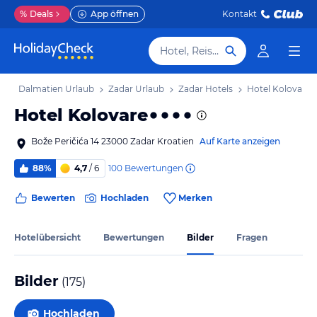
%
Deals
App öffnen
Kontakt
Hotel, Reiseziel
b
Dalmatien Urlaub
Zadar Urlaub
Zadar Hotels
Hotel Kolovare
Hotel Kolovare
Bože Peričića 14 23000 Zadar Kroatien
Auf Karte anzeigen
100
Bewertungen
88%
4,7
/ 6
Bewerten
Hochladen
Merken
Hotelübersicht
Bewertungen
Bilder
Fragen
Bilder
(
175
)
Hochladen