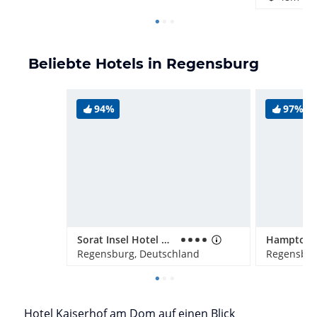
Beliebte Hotels in Regensburg
94%
97%
Sorat Insel Hotel Regensburg
Regensburg, Deutschland
Regensbur
Hotel Kaiserhof am Dom auf einen Blick