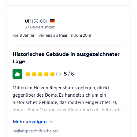
Uli
(
56-60
)
37
Bewertungen
Vor 8 Jahren • Verreist als Paar im Juni 2018
Historisches Gebäude in ausgezeichneter
Lage
5
/ 6
Mitten im Herzen Regensburgs gelegen, direkt
gegenüber des Doms. Es handelt sich um ein
historisches Gebäude, das modern eingerichtet ist,
ohne seinen Charme zu verlieren. Auch der Fahrstuhl
ist älteren Semesters und hat die Entschleunigung
Mehr anzeigen
erfunden ;)
Meilengutschrift erhalten