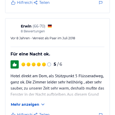
Hilfreich
Teilen
Erwin
(
66-70
)
8
Bewertungen
Vor 8 Jahren • Verreist als Paar im Juli 2018
Für eine Nacht ok.
5
/ 6
Hotel direkt am Dom, als Stützpunkt 5 Flüsseradweg,
ganz ok. Die Zimmer leider sehr hellhörig , aber sehr
sauber, zu unserer Zeit sehr warm, deshalb mußte das
Fenster in der Nacht aufbleiben. Aus diesem Grund
sehr laut bis spät in die Nacht. Frühstück
Mehr anzeigen
übersichtlich, aufgebackene Brötchen.
Hilfreich
Teilen