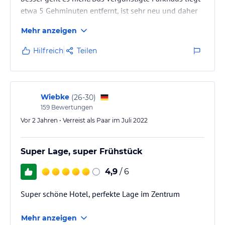
etwa 5 Gehminuten entfernt, ist sehr neu und daher
mit wirklich ungewöhnlich großen Parkbuchten
Mehr anzeigen
ausgestattet. Das Frühstücksbüfett war sehr gut.
Hilfreich
Teilen
Wiebke
(
26-30
)
159
Bewertungen
Vor 2 Jahren • Verreist als Paar im Juli 2022
Super Lage, super Frühstück
4,9
/ 6
Super schöne Hotel, perfekte Lage im Zentrum
Mehr anzeigen