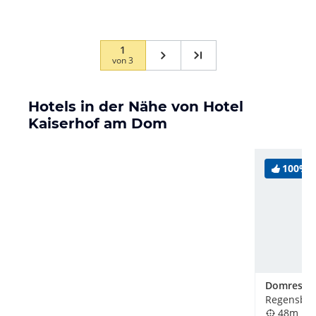
1
von
3
Hotels in der Nähe von Hotel
Kaiserhof am Dom
100%
Domresid
Regensbur
48m