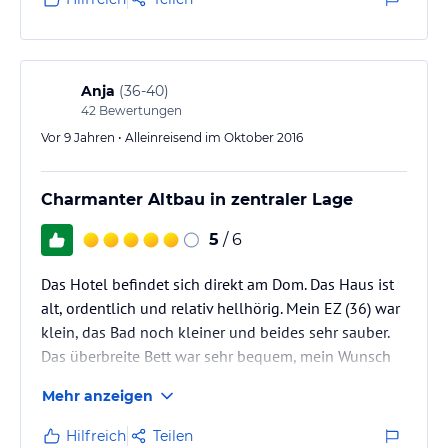
Anja
(
36-40
)
42
Bewertungen
Vor 9 Jahren • Alleinreisend im Oktober 2016
Charmanter Altbau in zentraler Lage
5
/ 6
Das Hotel befindet sich direkt am Dom. Das Haus ist
alt, ordentlich und relativ hellhörig. Mein EZ (36) war
klein, das Bad noch kleiner und beides sehr sauber.
Das überbreite Bett war sehr bequem, mein Wunsch
nach einem zweiten Kissen wurde sofort erfüllt.
Mehr anzeigen
Das Frühstück war nicht spektakulär aber in Ordnung.
Das Personal habe ich sehr freundlich erlebt.
Hilfreich
Teilen