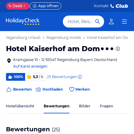
%
Deals
App öffnen
Kontakt
Hotel, Reiseziel
Regensburg Urlaub
Regensburg Hotels
Hotel Kaiserhof am Dom
Hotel Kaiserhof am Dom
Kramgasse 10 - 12 93047 Regensburg Bayern Deutschland
Auf Karte anzeigen
25
Bewertungen
100%
5,3
/ 6
Bewerten
Hochladen
Merken
Hotelübersicht
Bewertungen
Bilder
Fragen
Bewertungen
(
25
)