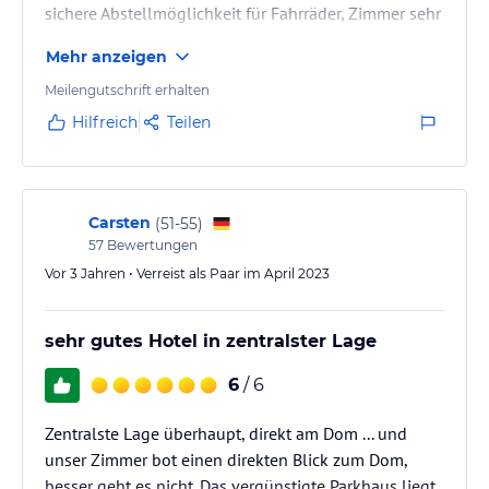
sichere Abstellmöglichkeit für Fahrräder, Zimmer sehr
sauber, aber klein
Mehr anzeigen
Meilengutschrift erhalten
Hilfreich
Teilen
Carsten
(
51-55
)
57
Bewertungen
Vor 3 Jahren • Verreist als Paar im April 2023
sehr gutes Hotel in zentralster Lage
6
/ 6
Zentralste Lage überhaupt, direkt am Dom ... und
unser Zimmer bot einen direkten Blick zum Dom,
besser geht es nicht. Das vergünstigte Parkhaus liegt