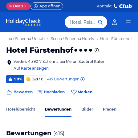
%
Deals
App öffnen
Kontakt
Hotel, Reiseziel
Scena / Schenna Urlaub
Scena / Schenna Hotels
Hotel Fürstenhof
Hotel Fürstenhof
Verdins 4 39017 Schenna bei Meran Südtirol Italien
Auf Karte anzeigen
415
Bewertungen
98%
5,8
/ 6
Bewerten
Hochladen
Merken
Hotelübersicht
Bewertungen
Bilder
Fragen
Bewertungen
(
415
)