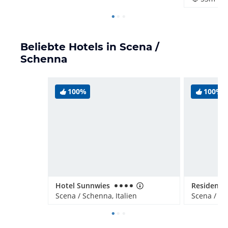
Beliebte Hotels in Scena /
Schenna
100%
100%
Hotel Sunnwies
Residence
Scena / Schenna, Italien
Scena / Sc