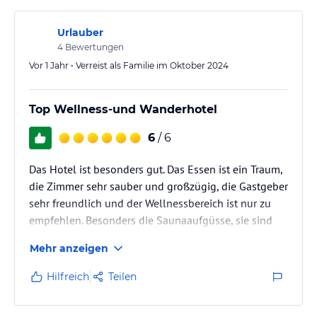
Urlauber
4
Bewertungen
Vor 1 Jahr • Verreist als Familie im Oktober 2024
Top Wellness-und Wanderhotel
6
/ 6
Das Hotel ist besonders gut. Das Essen ist ein Traum,
die Zimmer sehr sauber und großzügig, die Gastgeber
sehr freundlich und der Wellnessbereich ist nur zu
empfehlen. Besonders die Saunaaufgüsse, sie sind
dank Hannes ganz besonders großartig. Auch die
Mehr anzeigen
Massagen sind sehr toll. Alles ausgezeichnet. Das
Servicepersonal war immer freundlich, lustig und
Hilfreich
Teilen
sehr familiär, einfach klasse!
Das Hotel ist mehr als weiterzuempfehlen.