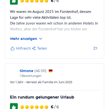
6
/ 6
Wir waren im August 2025 im Fürstenhof, dessen
Lage für sehr viele Aktivitäten top ist.
Die Jahre zuvor waren wir schon in anderen Hotels in
Verdins, aber der Fürstenhof hat uns bisher am
Besten gefallen…
Mehr anzeigen
Bei der Ankunft wurden wir schon überaus nett
empfangen.
Hilfreich
Teilen
Das Vorspeisenbuffet am Abend und auch die
Menues waren sehr fein.
Herausragend freundlich und nett waren die Ober
und Bedienungen !!!
Simone
(
46-50
)
Der Chef, seine Frau und die beiden Töchter waren
1
Bewertungen
immer sehr um das Wohl der Gäste bemüht.
Vor 1 Jahr • Verreist als Familie im Juni 2025
Der Wellnessbereich ist auch …
Ein rundum gelungener Urlaub
6
/ 6