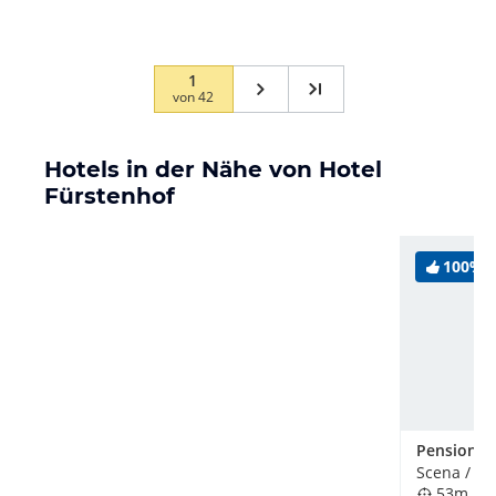
1
von
42
Hotels in der Nähe von Hotel
Fürstenhof
100%
Scena / Sc
53m