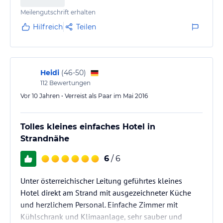
gibts auch im Dandidis. Das Mietauto parkten wir
Meilengutschrift erhalten
anbei (Gebührenpflichtig - bei uns…
Hilfreich
Teilen
Heidi
(
46-50
)
112
Bewertungen
Vor 10 Jahren • Verreist als Paar im Mai 2016
Tolles kleines einfaches Hotel in
Strandnähe
6
/ 6
Unter österreichischer Leitung geführtes kleines
Hotel direkt am Strand mit ausgezeichneter Küche
und herzlichem Personal. Einfache Zimmer mit
Kühlschrank und Klimaanlage, sehr sauber und