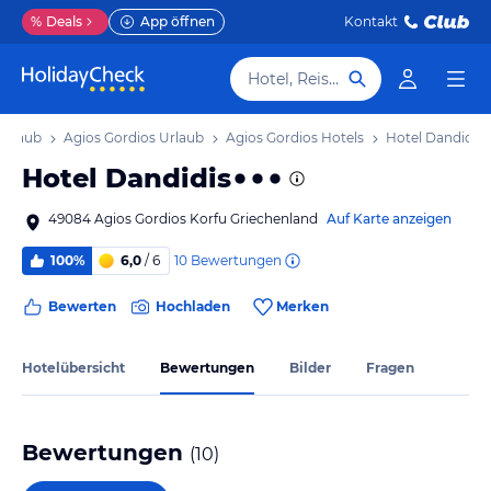
%
Deals
App öffnen
Kontakt
Hotel, Reiseziel
Urlaub
Agios Gordios Urlaub
Agios Gordios Hotels
Hotel Dandidis
Hotel Dandidis
49084 Agios Gordios Korfu Griechenland
Auf Karte anzeigen
10
Bewertungen
100%
6,0
/ 6
Bewerten
Hochladen
Merken
Hotelübersicht
Bewertungen
Bilder
Fragen
Bewertungen
(
10
)