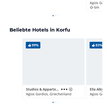
Agios Gord
6m
Beliebte Hotels in Korfu
99%
83%
Studios & Appartements Belvedere
Ella Alkyn
Agios Gordios, Griechenland
Agios Gord