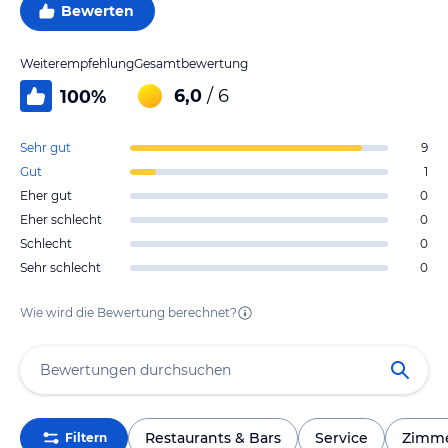
Bewerten
Weiterempfehlung
Gesamtbewertung
6,0
/ 6
100
%
Sehr gut
9
Gut
1
Eher gut
0
Eher schlecht
0
Schlecht
0
Sehr schlecht
0
Wie wird die Bewertung berechnet?
Restaurants & Bars
Service
Zimm
Filtern