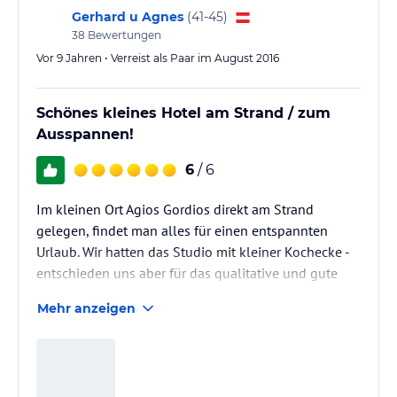
Gerhard u Agnes
(
41-45
)
38
Bewertungen
Vor 9 Jahren • Verreist als Paar im August 2016
Schönes kleines Hotel am Strand / zum
Ausspannen!
6
/ 6
Im kleinen Ort Agios Gordios direkt am Strand
gelegen, findet man alles für einen entspannten
Urlaub. Wir hatten das Studio mit kleiner Kochecke -
entschieden uns aber für das qualitative und gute
Frühstück mit Blick aufs Meer auf der
Mehr anzeigen
Restaurantterasse. Unter Tags gibts kostenlose Liegen
und Schirme am keineswegs überfüllten Strand. Zum
Versenden von Urlaubsgrüße gibts kostenloses Wlan.
Gutes Abendessen mit Blick zum Sonnenuntergang