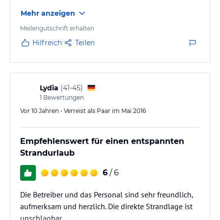
gepflegt. Ideal für einen relaxten Strandurlaub fernab
Mehr anzeigen
vom Trubel. Bis Corfu Stadt ca. 25 Minuten mit dem
Auto, Taxi ca. € 35 einfach.
Meilengutschrift erhalten
Hilfreich
Teilen
Lydia
(
41-45
)
1
Bewertungen
Vor 10 Jahren • Verreist als Paar im Mai 2016
Empfehlenswert für einen entspannten
Strandurlaub
6
/ 6
Die Betreiber und das Personal sind sehr freundlich,
aufmerksam und herzlich. Die direkte Strandlage ist
unschlagbar.