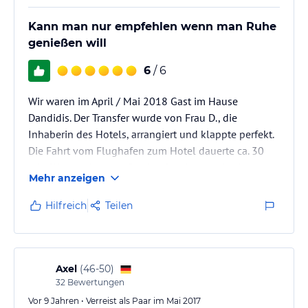
Kann man nur empfehlen wenn man Ruhe
genießen will
6
/ 6
Wir waren im April / Mai 2018 Gast im Hause
Dandidis. Der Transfer wurde von Frau D., die
Inhaberin des Hotels, arrangiert und klappte perfekt.
Die Fahrt vom Flughafen zum Hotel dauerte ca. 30
min. Wir wurden von Familie D. sehr herzlich in
Mehr anzeigen
Empfang genommen. Die Verständigung erfolgt in
Deutsch, so dass uns im weiteren Urlaub auch der
Hilfreich
Teilen
eine oder andere Reise- oder Wandertipp auf Deutsch
gegeben werden konnte.
Das Hotel befindet sich direkt am Strand. Man
frühstückt / diniert praktisch direkt am Strand mit
Axel
(
46-50
)
einem…
32
Bewertungen
Vor 9 Jahren • Verreist als Paar im Mai 2017