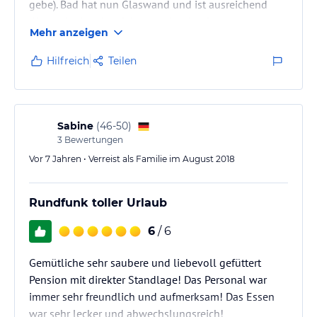
gebe). Bad hat nun Glaswand und ist ausreichend
dimensioniert, incl. Wellnessdusche. Supernettes
Mehr anzeigen
Personal, leckeres Essen und Frühstück (Corona
geschuldet kein Buffet).
Hilfreich
Teilen
Sabine
(
46-50
)
3
Bewertungen
Vor 7 Jahren • Verreist als Familie im August 2018
Rundfunk toller Urlaub
6
/ 6
Gemütliche sehr saubere und liebevoll gefüttert
Pension mit direkter Standlage! Das Personal war
immer sehr freundlich und aufmerksam! Das Essen
war sehr lecker und abwechslungsreich!