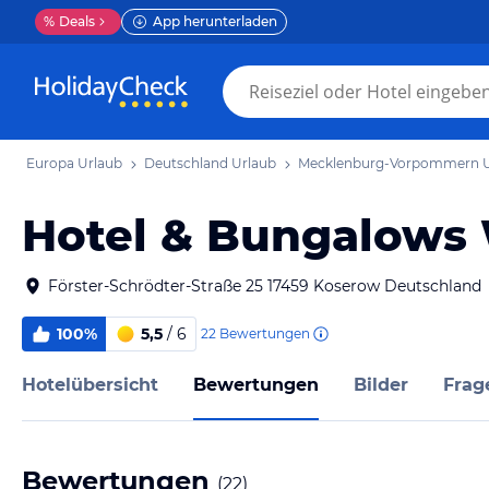
%
Deals
App herunterladen
Europa Urlaub
Deutschland Urlaub
Mecklenburg-Vorpommern U
Hotel & Bungalows
Förster-Schrödter-Straße 25 17459 Koserow Deutschland
100%
5,5
/ 6
22
Bewertungen
Hotelübersicht
Bewertungen
Bilder
Frag
Bewertungen
(
22
)