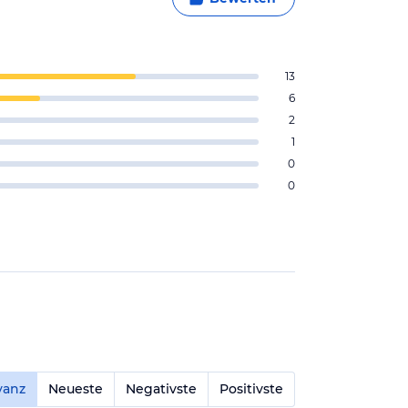
13
6
2
1
0
0
vanz
Neueste
Negativste
Positivste