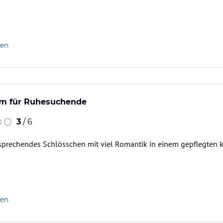
len
sam für Ruhesuchende
3
/ 6
sprechendes Schlösschen mit viel Romantik in einem gepflegten k
len