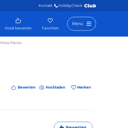
Kontakt
HolidayCheck 
Menü
Hotel bewerten
Favoriten
chloss Parow
Bewerten
Hochladen
Merken
Bewerten