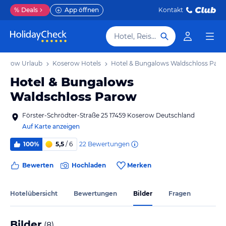
%
Deals
App öffnen
Kontakt
Hotel, Reiseziel
serow Urlaub
Koserow Hotels
Hotel & Bungalows Waldschloss Par
Hotel & Bungalows
Waldschloss Parow
Förster-Schrödter-Straße 25 17459 Koserow Deutschland
Auf Karte anzeigen
22
Bewertungen
100%
5,5
/ 6
Bewerten
Hochladen
Merken
Hotelübersicht
Bewertungen
Bilder
Fragen
Bilder
(
8
)