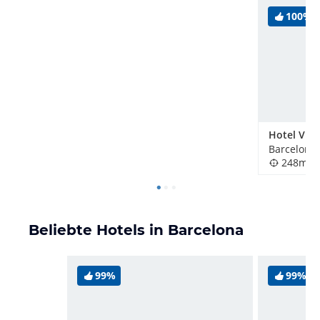
100%
Hotel Vinc
Barcelona,
248m
Beliebte Hotels in Barcelona
99%
99%