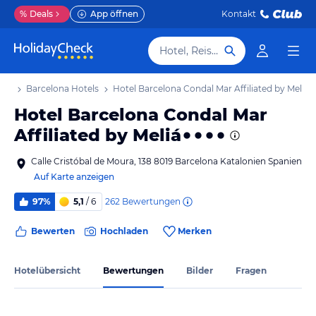
%
Deals
App öffnen
Kontakt
Hotel, Reiseziel
aub
Barcelona Hotels
Hotel Barcelona Condal Mar Affiliated by Meliá
Hotel Barcelona Condal Mar
Affiliated by Meliá
Calle Cristóbal de Moura, 138 8019 Barcelona Katalonien Spanien
Auf Karte anzeigen
262
Bewertungen
97%
5,1
/ 6
Bewerten
Hochladen
Merken
Hotelübersicht
Bewertungen
Bilder
Fragen