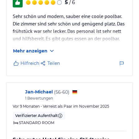
5
/ 6
Sehr schön und modern, sauber eine coole poolbar.
Die zimmer sind sehr schön und genügend platz. Das
frühstück war sehr lecker. Das personal ist sehr nett
und hilfsbereit. Es gibt gutes essen an der poolbar.
Schade ist nur das, der pool nur bis 20 uhr geöffnet
Mehr anzeigen
hat.
Hilfreich
Teilen
Jan-Michael
(
56-60
)
1
Bewertungen
Vor 9 Monaten • Verreist als Paar im November 2025
Verifizierter Aufenthalt
STANDARD ROOM