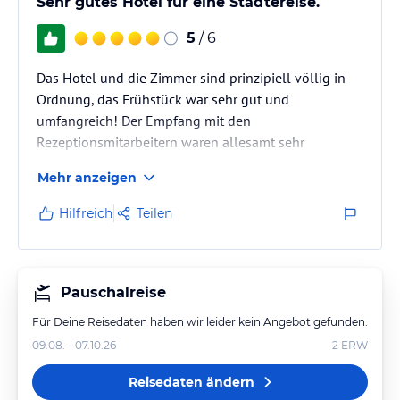
Sehr gutes Hotel für eine Städtereise.
5
/ 6
Das Hotel und die Zimmer sind prinzipiell völlig in
Ordnung, das Frühstück war sehr gut und
umfangreich! Der Empfang mit den
Rezeptionsmitarbeitern waren allesamt sehr
freundlich und sehr hilfsbereit. Leider ist der
Mehr anzeigen
Zimmerservice eher als schlecht zu bewerten, da die
benutzten Becher/Gläser nicht gereinigt wurden und
Hilfreich
Teilen
konsequent das zweite Handtuch für die 2. Person
entfernt bzw. weggenommen wurde.
Die Anbindung an das öffentliche Verkehrsnetz war
sehr gut, eine Hola/Barcelona Card lohnt sich sehr.
Pauschalreise
Für Deine Reisedaten haben wir leider kein Angebot gefunden.
09.08. - 07.10.26
2
ERW
Reisedaten ändern