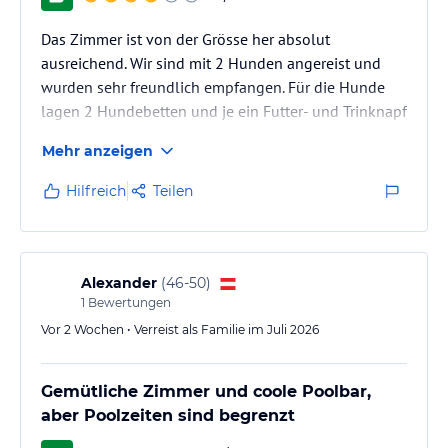
Das Zimmer ist von der Grösse her absolut
ausreichend. Wir sind mit 2 Hunden angereist und
wurden sehr freundlich empfangen. Für die Hunde
lagen 2 Hundebetten und je ein Futter- und Trinknapf
bereit.
Mehr anzeigen
Das Bett für die 2-Beiner war sehr bequem. Leider gibt
es nur eine Badewanne zum duschen, was für Einige
Hilfreich
Teilen
ein Problem sein könnte
Alexander
(
46-50
)
1
Bewertungen
Vor 2 Wochen • Verreist als Familie im Juli 2026
Gemütliche Zimmer und coole Poolbar,
aber Poolzeiten sind begrenzt