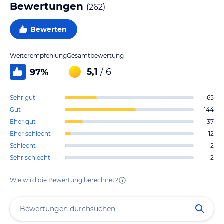
Bewertungen
(
262
)
Bewerten
Weiterempfehlung
Gesamtbewertung
5,1
/ 6
97
%
Sehr gut
65
Gut
144
Eher gut
37
Eher schlecht
12
Schlecht
2
Sehr schlecht
2
Wie wird die Bewertung berechnet?