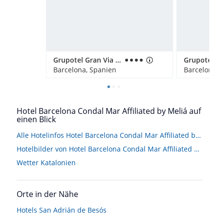
Grupotel Gran Via 678
Grupotel 
Barcelona, Spanien
Barcelona,
Hotel Barcelona Condal Mar Affiliated by Meliá auf
einen Blick
Alle Hotelinfos Hotel Barcelona Condal Mar Affiliated by Meliá
Hotelbilder von Hotel Barcelona Condal Mar Affiliated by Meliá
Wetter Katalonien
Orte in der Nähe
Hotels
San Adrián de Besós