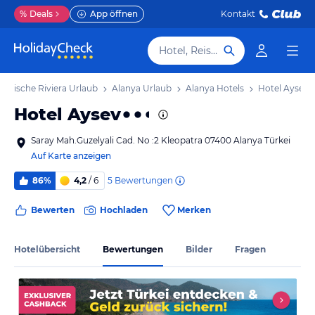
%
Deals
App öffnen
Kontakt
Hotel, Reiseziel
ürkische Riviera Urlaub
Alanya Urlaub
Alanya Hotels
Hotel Aysev
Hotel Aysev
Saray Mah.Guzelyali Cad. No :2 Kleopatra 07400 Alanya Türkei
Auf Karte anzeigen
5
Bewertungen
86%
4,2
/ 6
Bewerten
Hochladen
Merken
Hotelübersicht
Bewertungen
Bilder
Fragen