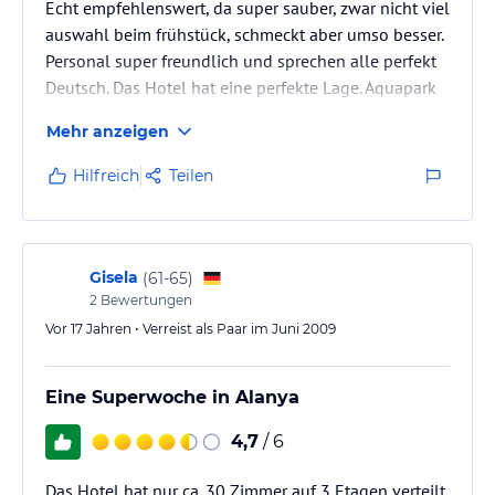
Echt empfehlenswert, da super sauber, zwar nicht viel
auswahl beim frühstück, schmeckt aber umso besser.
Personal super freundlich und sprechen alle perfekt
Deutsch. Das Hotel hat eine perfekte Lage. Aquapark
Strand und diverse bars in unmittelbarer Nähe
Mehr anzeigen
Partymeile 15 minuten zu Fuß oder 2 euro taxi.
Besonder für Partyurlauber super.
Hilfreich
Teilen
Gisela
(
61-65
)
2
Bewertungen
Vor 17 Jahren • Verreist als Paar im Juni 2009
Eine Superwoche in Alanya
4,7
/ 6
Das Hotel hat nur ca. 30 Zimmer auf 3 Etagen verteilt.