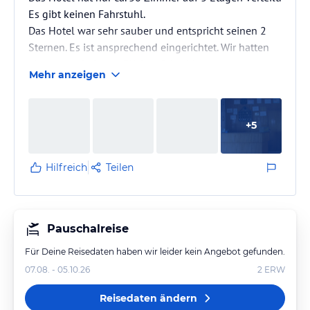
Es gibt keinen Fahrstuhl.
Das Hotel war sehr sauber und entspricht seinen 2
Sternen. Es ist ansprechend eingerichtet. Wir hatten
einen wunderbaren Blick auf das Meer von unserem
Mehr anzeigen
Balkon aus.
Wir hatten mit Frühstück gebucht, das war gut und
ausreichend.
+
5
Gäste waren aus Deutschland und der Türkei da.
Hilfreich
Teilen
Pauschalreise
Für Deine Reisedaten haben wir leider kein Angebot gefunden.
07.08. - 05.10.26
2
ERW
Reisedaten ändern