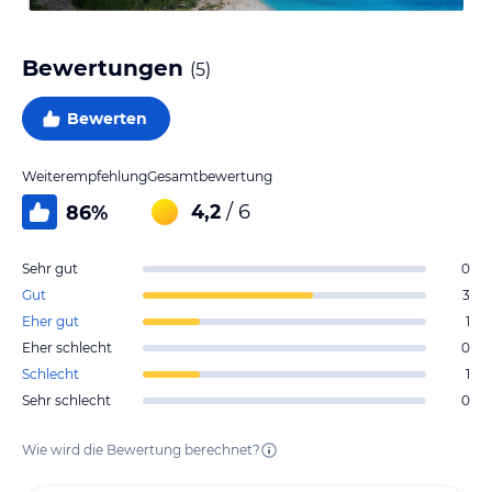
Bewertungen
(
5
)
Bewerten
Weiterempfehlung
Gesamtbewertung
4,2
/ 6
86
%
Sehr gut
0
Gut
3
Eher gut
1
Eher schlecht
0
Schlecht
1
Sehr schlecht
0
Wie wird die Bewertung berechnet?