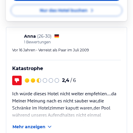
Nur das Hotel buchen
Anna
(
26-30
)
1
Bewertungen
Vor 16 Jahren • Verreist als Paar im Juli 2009
Katastrophe
2,4
/ 6
Ich würde dieses Hotel nicht weiter empfehlen....da
Meiner Meinung nach es nicht sauber war,die
Schränke im Hotelzimmer kaputt waren,der Pool
während unseres Aufendhaltes nicht einmal
gesäubert wurde,schlecht einschlafen,das es zu laut
Mehr anzeigen
war,die Betten,super hart und die Kissen