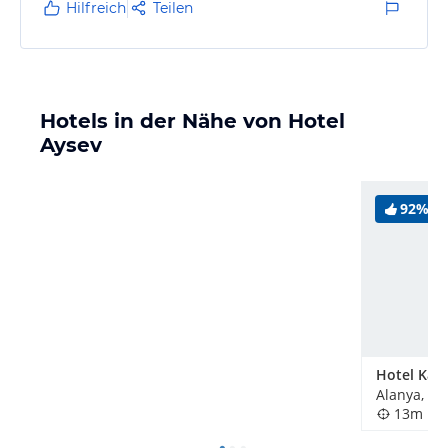
Hilfreich
Teilen
sprechen. An- und Abreise war auch alles in Ordnung!
WIR KOMMEN WIEDER!
Hotels in der Nähe von Hotel
Yvonne & Mustafa
Aysev
92%
Hotel Kay
Alanya, Tü
13m