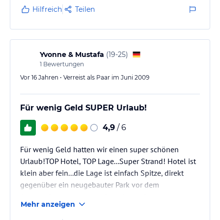
durchgelegen und da drunter tanzten die
Hilfreich
Teilen
Milben.Schmutzige Fenster,ca 1 cm hoher Staub in
den Schränken.
Alles in einem keine 2 Sterne wert.
Yvonne & Mustafa
(
19-25
)
1
Bewertungen
Vor 16 Jahren • Verreist als Paar im Juni 2009
Für wenig Geld SUPER Urlaub!
4,9
/ 6
Für wenig Geld hatten wir einen super schönen
Urlaub!TOP Hotel, TOP Lage...Super Strand! Hotel ist
klein aber fein...die Lage ist einfach Spitze, direkt
gegenüber ein neugebauter Park vor dem
Strand...Restuarants und Bars. Sogar Deutsche Küche
Mehr anzeigen
vorhanden. Hotelbesitzer wohnte früher auch in
Deutschland, daher können dort alle perfekt deutsch