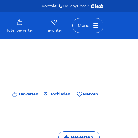
Kontakt
HolidayCheck 
Menü
Hotel bewerten
Favoriten
Bewerten
Hochladen
Merken
Bewerten