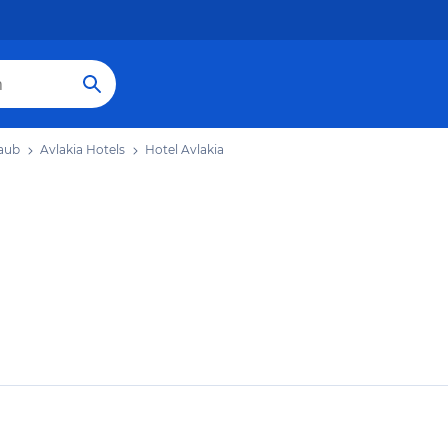
laub
Avlakia Hotels
Hotel Avlakia