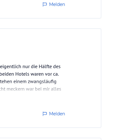
Melden
igentlich nur die Hälfte des
eiden Hotels waren vor ca.
 stehen einem zwangsläufig
cht meckern war bei mir alles
Melden