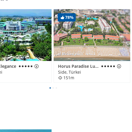
78%
Elegance
Horus Paradise Luxury Resort & Club
ei
Side, Türkei
151m