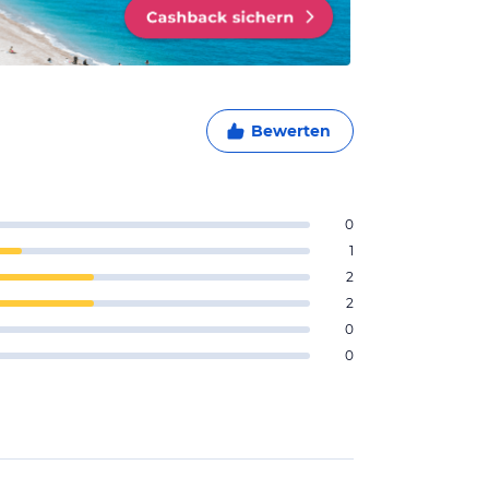
Bewerten
0
1
2
2
0
0