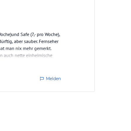
oche)und Safe (7,- pro Woche),
ürftig, aber sauber. Fernseher
 hat man nix mehr gemerkt.
en auch nette einheimische
Melden