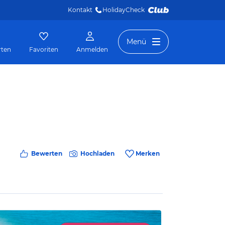
Kontakt
HolidayCheck 
Menü
rten
Favoriten
Anmelden
Bewerten
Hochladen
Merken