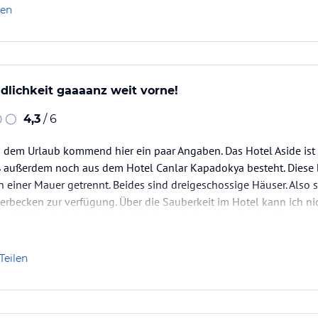
len
dlichkeit gaaaanz weit vorne!
4,3
/ 6
s dem Urlaub kommend hier ein paar Angaben. Das Hotel Aside ist e
ß außerdem noch aus dem Hotel Canlar Kapadokya besteht. Diese b
 einer Mauer getrennt. Beides sind dreigeschossige Häuser. Also
erbecken zur verfügung. Über die Sauberkeit im Hotel kann ich ni
 auch OK gab halt Türkische Küche und da schmeckt ein eben…
Teilen