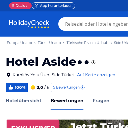
%
Deals
App herunterladen
Europa Urlaub
Türkei Urlaub
Türkische Riviera Urlaub
Side Ur
Hotel Aside
Kumköy Yolu Üzeri Side Türkei
Auf Karte anzeigen
100%
3,0
/ 6
5
Bewertungen
Hotelübersicht
Bewertungen
Fragen