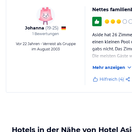
Nettes familien
Johanna
(
19-25
)
1
Bewertungen
Aside hat 26 Zimmer
einen kleinen Pool 
Vor 22 Jahren • Verreist als Gruppe
gabs nicht. Das Zim
im August 2003
Die meisten Gäste 
Famielen dort.
Mehr anzeigen
Allgemein hat mir 
Hilfreich (4)
Hotels in der Nähe von Hotel As