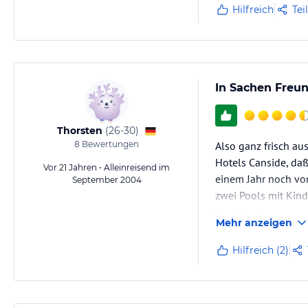
Hilfreich
Tei
In Sachen Freun
Thorsten
(
26-30
)
8
Bewertungen
Also ganz frisch au
Hotels Canside, da
Vor 21 Jahren • Alleinreisend im
einem Jahr noch von
September 2004
zwei Pools mit Kind
Top. Das Essen war
Mehr anzeigen
Hilfreich (2)