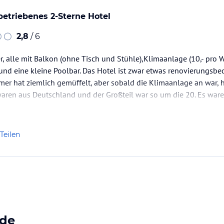
betriebenes 2-Sterne Hotel
2,8
/ 6
, alle mit Balkon (ohne Tisch und Stühle),Klimaanlage (10,- pro W
und eine kleine Poolbar. Das Hotel ist zwar etwas renovierungsbed
mer hat ziemlich gemüffelt, aber sobald die Klimaanlage an war,
waren aus Deutschland und der Großteil war so um die 20. Es war
das Hotel und die Gegend gut…
Teilen
ide