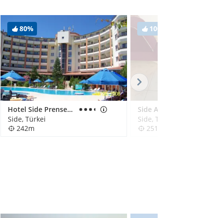
80%
100%
Hotel Side Prenses (existiert nicht mehr)
Side Apart Hotel
Side, Türkei
Side, Türkei
242m
251m