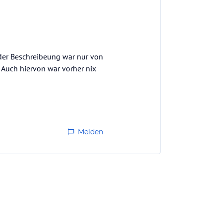
n der Beschreibeung war nur von
 Auch hiervon war vorher nix
nd damit ein wenig ins
e...lohnt sich schon
Melden