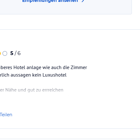
Empfehlungen ansehen
5
/ 6
auberes Hotel anlage wie auch die Zimmer
rlich aussagen kein Luxushotel
rer Nähe und gut zu errreichen
Altersgruppen geeignet klein aber fein und wie gesagt kein Luxusho
Teilen