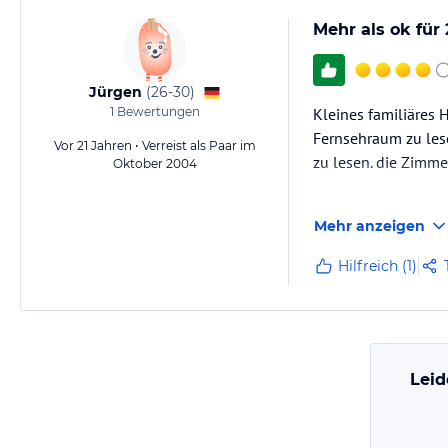
Mehr als ok für 2
Jürgen
(
26-30
)
1
Bewertungen
Kleines familiäres 
Fernsehraum zu les
Vor 21 Jahren • Verreist als Paar im
zu lesen. die Zimm
Oktober 2004
Als Tipp vielleicht
Mehr anzeigen
Landesinnere gefahr
Hilfreich (1)
Leid