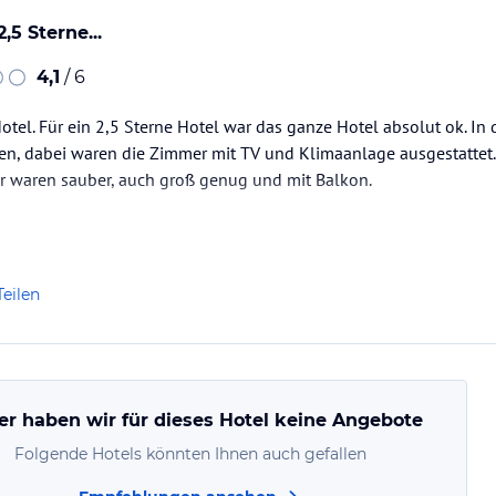
,5 Sterne...
4,1
/ 6
Hotel. Für ein 2,5 Sterne Hotel war das ganze Hotel absolut ok. I
en, dabei waren die Zimmer mit TV und Klimaanlage ausgestattet.
er waren sauber, auch groß genug und mit Balkon.
 noch...wir haben uns einen Roller gemietet, kostet 15€ pro Tag. Si
en. Sind nur ein paar km zu einem Stausee, Wasserfälle in der Näh
Teilen
er haben wir für dieses Hotel keine Angebote
Folgende Hotels könnten Ihnen auch gefallen