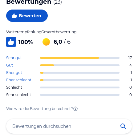
Bewertungen
(
23
)
Bewerten
Weiterempfehlung
Gesamtbewertung
6,0
/ 6
100
%
Sehr gut
17
Gut
4
Eher gut
1
Eher schlecht
1
Schlecht
0
Sehr schlecht
0
Wie wird die Bewertung berechnet?