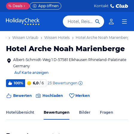
%
Deals
App öffnen
Kontakt
Hotel, Reiseziel
laub
Wissen Urlaub
Wissen Hotels
Hotel Arche Noah Marienberge
Hotel Arche Noah Marienberge
Albert-Schmidt-Weg 1 D-57581 Elkhausen Rhineland-Palatinate
Germany
Auf Karte anzeigen
23
Bewertungen
100%
6,0
/ 6
Bewerten
Hochladen
Merken
Hotelübersicht
Bewertungen
Bilder
Fragen