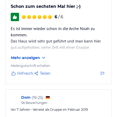
Schon zum sechsten Mal hier ;-)
6
/ 6
Es ist immer wieder schon in die Arche Noah zu
kommen.
Das Haus wird sehr gut geführt und man kann hier
gut aufgehoben, seine Zeit mit einer Gruppe
verbringen. Das Essen ist wieder gut gewesen und
Mehr anzeigen
die Kegelbahn am Abend sorgt für eine gute
Stimmung. ;-)
Meilengutschrift erhalten
Hilfreich
Teilen
Dom
(
19-25
)
56
Bewertungen
Vor 7 Jahren • Verreist als Gruppe im Februar 2019