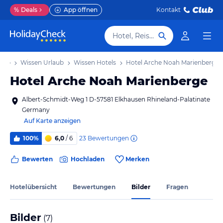
%
Deals
App öffnen
Kontakt
Hotel, Reiseziel
laub
Wissen Urlaub
Wissen Hotels
Hotel Arche Noah Marienberge
Hotel Arche Noah Marienberge
Albert-Schmidt-Weg 1 D-57581 Elkhausen Rhineland-Palatinate
Germany
Auf Karte anzeigen
23
Bewertungen
100%
6,0
/ 6
Bewerten
Hochladen
Merken
Hotelübersicht
Bewertungen
Bilder
Fragen
Bilder
(
7
)