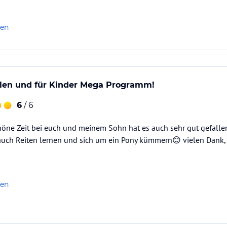
len
len und für Kinder Mega Programm!
6
/ 6
höne Zeit bei euch und meinem Sohn hat es auch sehr gut gefallen
auch Reiten lernen und sich um ein Pony kümmern😊 vielen Dank, i
len