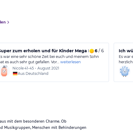
den
Super zum erholen und für Kinder Mega Programm!
6
/ 6
Ich wü
Es war eine sehr schöne Zeit bei euch und meinem Sohn
Es war 
hat es auch sehr gut gefallen. Vor…
weiterlesen
herzlic
Nicole
41-45
•
August 2021
Aus Deutschland
 Haus mit dem besonderen Charme. Ob
e und Musikgruppen, Menschen mit Behinderungen