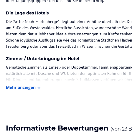
oder Tagungsgruppen - bei uns sind SIe immer richtig.
Die Lage des Hotels
Die "Arche Noah Marienberge" liegt auf einer Anhöhe oberhalb des D
am Fuße des Westerwaldes. Herrliche Aussichten, wunderschöne Wand
bieten dem Naturliebhaber ideale Voraussetzungen zum Kräfte tanken
Schöne idyllische Ausflugsziele wie das romantische Städtchen Hache
Freudenberg oder aber das Freizeitbad in Wissen, machen die Gestaltu
Zimmer / Unterbringung im Hotel
Gemütliche Zimmer, als Einzel- oder Doppelzimmer, Familienapparteme
natürlich alle mit Dusche und WC bieten den optimalen Rahmen für Ih
Für Kinder- und Jugendgruppen sowie Schulklassen verfügen wir übe
Mehr anzeigen
Gastronomie im Hotel
Die gute und bodenständige Westerwälder Küche ist unser Markenzei
Frühstücksbuffet. Mittags verwöhnen wir Sie zunächst mit einer Suppe
einem Salatbuffet und einem leckeren Nachtisch. Zum Abendbuffet bie
Auf Wunsch weht nachmittags der Duft von unserem selbstgebackene
Sonderkost oder Ernährung für Allergiker sind für uns kein Problem.
Informativste Bewertungen
(von
23
B