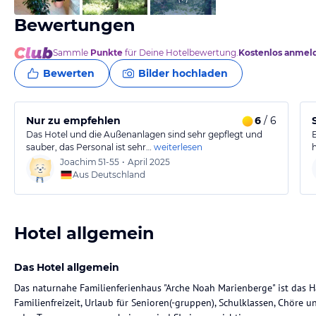
Bewertungen
Sammle
Punkte
für Deine Hotelbewertung.
Kostenlos anmel
Bewerten
Bilder hochladen
Nur zu empfehlen
6
/ 6
Das Hotel und die Außenanlagen sind sehr gepflegt und
sauber, das Personal ist sehr…
weiterlesen
Joachim
51-55
•
April 2025
Aus Deutschland
Hotel allgemein
Das Hotel allgemein
Das naturnahe Familienferienhaus "Arche Noah Marienberge" ist das
Familienfreizeit, Urlaub für Senioren(-gruppen), Schulklassen, Chör