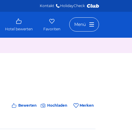
Kontakt
HolidayCheck 
Menü
Hotel bewerten
Favoriten
Bewerten
Hochladen
Merken