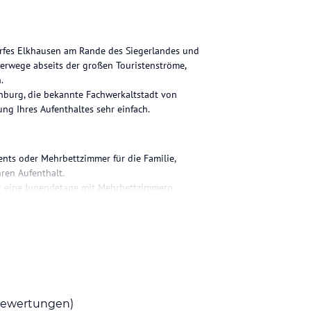
orfes Elkhausen am Rande des Siegerlandes und
erwege abseits der großen Touristenströme,
.
nburg, die bekannte Fachwerkaltstadt von
ng Ihres Aufenthaltes sehr einfach.
nts oder Mehrbettzimmer für die Familie,
ren Aufenthalt.
r eine Jugendetage mit Mehrbettzimmern.
chen. Morgens erwartet Sie ein umfangreiches
, einer Hauptmahlzeit vom Buffet, ergänzt von
ten stets eine warme Beilage.
n Kuchen durchs Haus.
ewertungen)