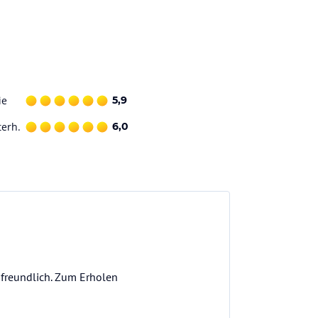
ie
5,9
terh.
6,0
 freundlich. Zum Erholen