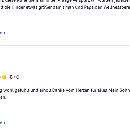
, diese Ruhe die man in der Anlage verspürt. wir würden jederze
nd die Kinder etwas größer damit man und Papa den Wellnessbere
len
6
/ 6
ig wohl gefühlt und erholt.Danke vom Herzen für alles!Mein Sohn
en.
len