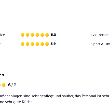
herrliche Wanderwege stehen Ihnen ständig zur
tion.
ettern, Kreativangebote oder Wellness.
h!!
ice
6,0
Gastronom
e
5,9
Sport & Un
etreuung unserer Gäste. Rund-um-sorglos
angeboten und Ausflügen, Organisation der
ataloginformationen. Alle Angaben ohne
en
uchung die verbindlichen
Angebotsdetails
des
6
/ 6
ußenanlagen sind sehr gepflegt und sauber, das Personal ist sehr
ine sehr gute Küche.