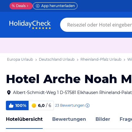
%
Deals
App herunterladen
Europa Urlaub
Deutschland Urlaub
Rheinland-Pfalz Urlaub
Wi
Hotel Arche Noah M
Albert-Schmidt-Weg 1 D-57581 Elkhausen Rhineland-Pala
100%
6,0
/ 6
23
Bewertungen
Hotelübersicht
Bewertungen
Bilder
Frag