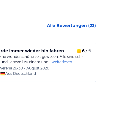
Alle Bewertungen (
23
)
rde immer wieder hin fahren
6
/ 6
Ein toller U
eine wunderschöne zeit gewesen. Alle sind sehr
Sehr empfehlen
h und liebevoll zu einem und…
weiterlesen
verspürt. wir w
Verena
26-30
•
August 2020
Wolde
Aus Deutschland
Aus