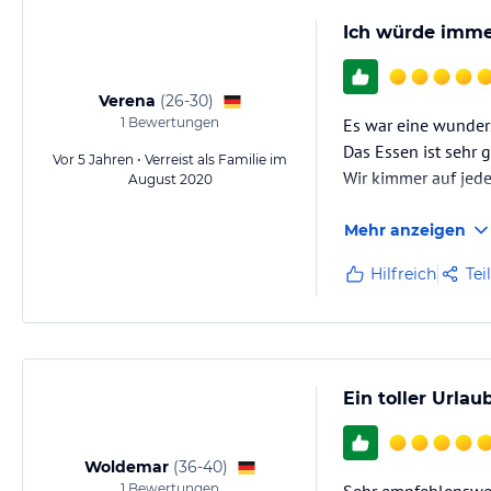
Ich würde imme
Verena
(
26-30
)
1
Bewertungen
Es war eine wunders
Das Essen ist sehr 
Vor 5 Jahren • Verreist als Familie im
Wir kimmer auf jed
August 2020
Mehr anzeigen
Hilfreich
Tei
Ein toller Urlau
Woldemar
(
36-40
)
1
Bewertungen