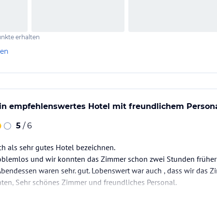
nkte erhalten
len
ein empfehlenswertes Hotel mit freundlichem Persona
5
/ 6
h als sehr gutes Hotel bezeichnen.
problemlos und wir konnten das Zimmer schon zwei Stunden früher
 Abendessen waren sehr. gut. Lobenswert war auch , dass wir das
nten, Sehr schönes Zimmer und freundliches Personal.