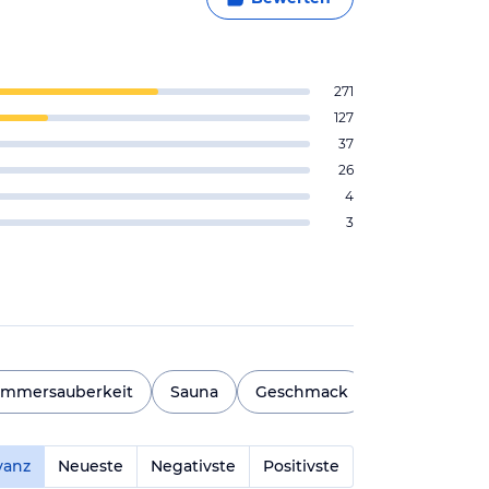
271
127
37
26
4
3
immersauberkeit
Sauna
Geschmack
Essensvielfal
vanz
Neueste
Negativste
Positivste