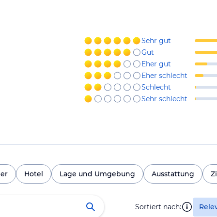
Sehr gut
Gut
Eher gut
Eher schlecht
Schlecht
Sehr schlecht
er
Hotel
Lage und Umgebung
Ausstattung
Z
Sortiert nach:
Rele