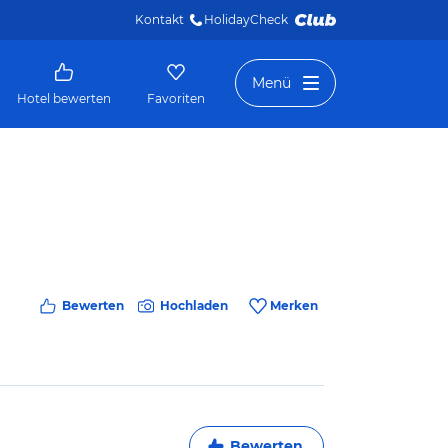
Kontakt
HolidayCheck 
Menü
Hotel bewerten
Favoriten
Bewerten
Hochladen
Merken
Bewerten