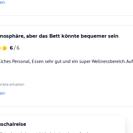
len
mosphäre, aber das Bett könnte bequemer sein
6
/ 6
liches Personal, Essen sehr gut und ein super Wellnessbereich. Au
nkte erhalten
len
schalreise