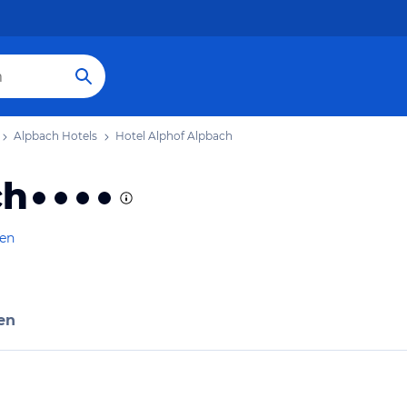
Alpbach Hotels
Hotel Alphof Alpbach
ch
gen
en