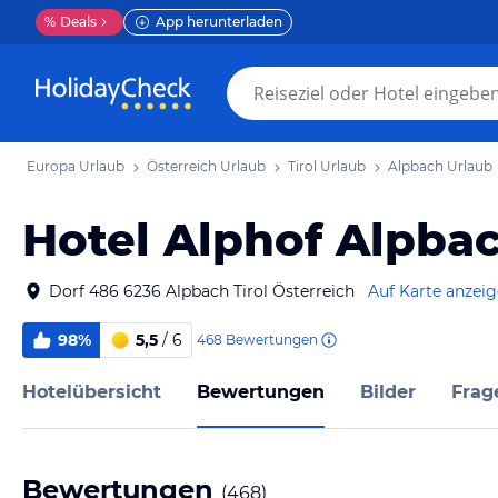
%
Deals
App herunterladen
Europa Urlaub
Österreich Urlaub
Tirol Urlaub
Alpbach Urlaub
Hotel Alphof Alpba
Dorf 486 6236 Alpbach Tirol Österreich
Auf Karte anzei
98%
5,5
/ 6
468
Bewertungen
Hotelübersicht
Bewertungen
Bilder
Frag
Bewertungen
(
468
)