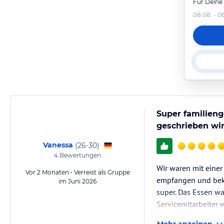
Für Deine
08.08. - 0
Super familieng
geschrieben wi
Vanessa
(
26-30
)
4
Bewertungen
Wir waren mit einer
Vor 2 Monaten • Verreist als Gruppe
empfangen und beka
im Juni 2026
super. Das Essen w
Servicemitarbeiter
kommen sehr gerne