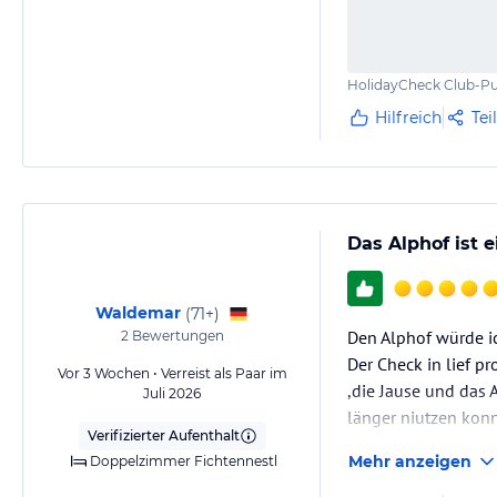
HolidayCheck Club-Pu
Hilfreich
Tei
Das Alphof ist 
Waldemar
(
71+
)
Den Alphof würde ic
2
Bewertungen
Der Check in lief 
Vor 3 Wochen • Verreist als Paar im
,die Jause und das
Juli 2026
länger niutzen kon
Verifizierter Aufenthalt
Mehr anzeigen
Doppelzimmer Fichtennestl