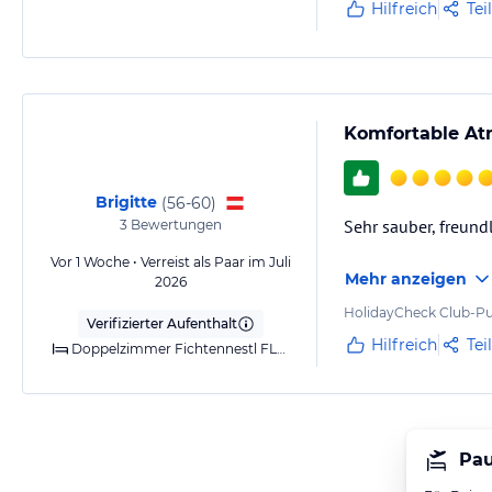
Hilfreich
Tei
Komfortable At
Brigitte
(
56-60
)
Sehr sauber, freund
3
Bewertungen
Vor 1 Woche • Verreist als Paar im Juli
Mehr anzeigen
2026
HolidayCheck Club-Pu
Verifizierter Aufenthalt
Hilfreich
Tei
Doppelzimmer Fichtennestl FLEX
Pau