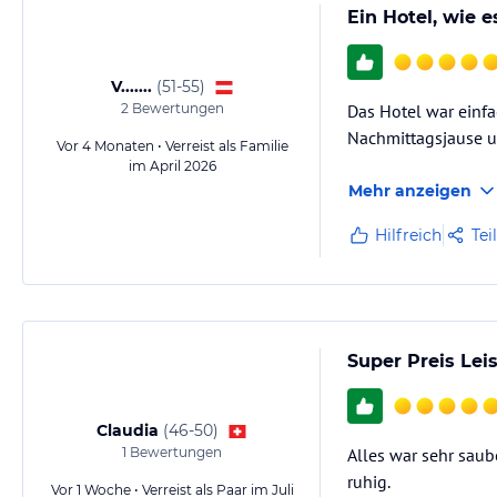
Ein Hotel, wie e
V.......
(
51-55
)
2
Bewertungen
Das Hotel war einfa
Nachmittagsjause un
Vor 4 Monaten • Verreist als Familie
im April 2026
Mehr anzeigen
Hilfreich
Tei
Super Preis Lei
Claudia
(
46-50
)
1
Bewertungen
Alles war sehr saub
ruhig.
Vor 1 Woche • Verreist als Paar im Juli