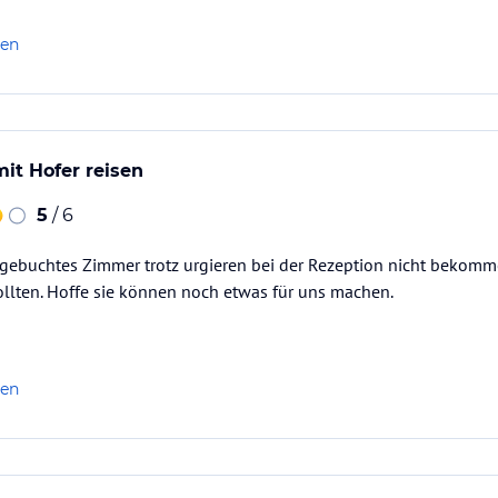
len
it Hofer reisen
5
/ 6
 gebuchtes Zimmer trotz urgieren bei der Rezeption nicht bekomme
llten. Hoffe sie können noch etwas für uns machen.
len