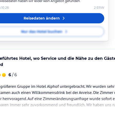
 Reisedaten haben wir leider kein Angebot gefunden.
6.10.26
2
ERW
Reisedaten ändern
Nur das Hotel buchen
eführtes Hotel, wo Service und die Nähe zu den Gäst
rd
6
/ 6
 größeren Gruppe im Hotel Alphof untergebracht. Wir wurden sehr 
men auch einen Willkommensdrink bei der Anreise. Die Zimmer u
ar herrvoragend. Auf eine Zimmeränderungsanfrage wurde sofort 
 waren immer sehr zuvorkommend und freundlich. Wir haben uns 
 wieder.