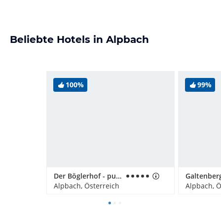
Beliebte Hotels in Alpbach
100%
99%
Der Böglerhof - pure nature spa resort
Alpbach, Österreich
Alpbach, Ö