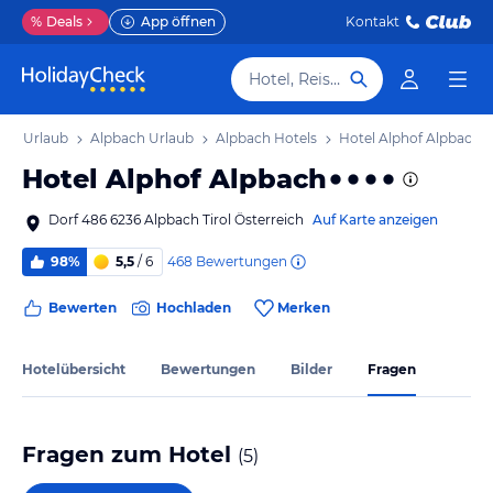
%
Deals
App öffnen
Kontakt
Hotel, Reiseziel
irol Urlaub
Alpbach Urlaub
Alpbach Hotels
Hotel Alphof Alpbach
Hotel Alphof Alpbach
Dorf 486 6236 Alpbach Tirol Österreich
Auf Karte anzeigen
468
Bewertungen
98%
5,5
/ 6
Bewerten
Hochladen
Merken
Hotelübersicht
Bewertungen
Bilder
Fragen
Fragen zum Hotel
(
5
)