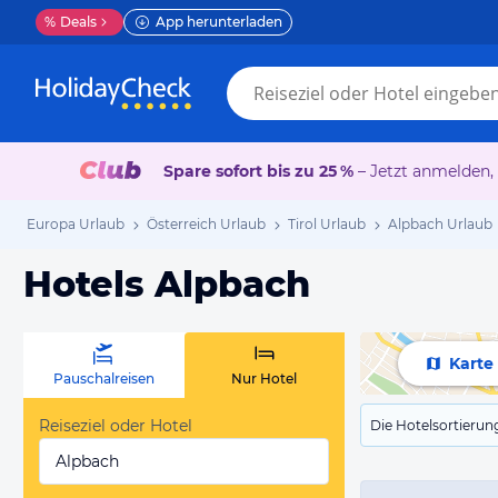
%
Deals
App herunterladen
Spare sofort bis zu 25 %
– Jetzt anmelden,
Europa Urlaub
Österreich Urlaub
Tirol Urlaub
Alpbach Urlaub
Hotels Alpbach
Karte
Pauschalreisen
Nur Hotel
Reiseziel oder Hotel
Die Hotelsortierun
Alpbach