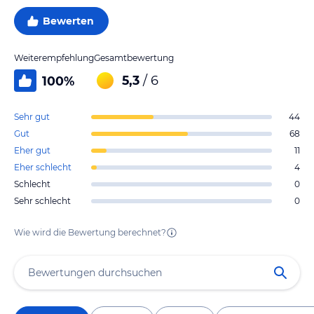
Bewerten
Weiterempfehlung
Gesamtbewertung
5,3
/ 6
100
%
Sehr gut
44
Gut
68
Eher gut
11
Eher schlecht
4
Schlecht
0
Sehr schlecht
0
Wie wird die Bewertung berechnet?