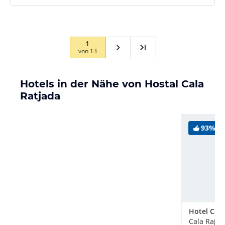
1
von
13
Hotels in der Nähe von Hostal Cala
Ratjada
93%
Hotel Ca'
Cala Rajad