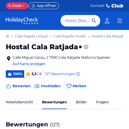
%
Deals
App öffnen
Kontakt
Hotel, Reiseziel
Urlaub
Cala Rajada Urlaub
Cala Rajada Hotels
Hostal Cala Ratjada
Hostal Cala Ratjada
Calle Miguel Garau, 2 7590 Cala Ratjada Mallorca Spanien
Auf Karte anzeigen
127
Bewertungen
100%
5,3
/ 6
Bewerten
Hochladen
Merken
Hotelübersicht
Bewertungen
Bilder
Fragen
Bewertungen
(
127
)