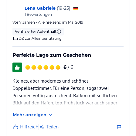
Lena Gabriele
(
19-25
)
1
Bewertungen
Vor 7 Jahren • Alleinreisend im Mai 2019
Verifizierter Aufenthalt
DZ zur Alleinbenutzung
Perfekte Lage zum Geschehen
6
/ 6
Kleines, aber modernes und schönes
Doppelbettzimmer. Für eine Person, sogar zwei
Personen völlig ausreichend. Balkon mit seitlichen
Blick auf den Hafen, top. Frühstück war auch super
und sehr nettes Personal. Alles in einem war es ein
Mehr anzeigen
schöner Aufenthalt und ich kann das Hotel nur
weiterempfehlen. 😊
Hilfreich
Teilen