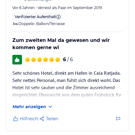
Vor 6 Jahren • Verreist als Paar im September 2019
Verifizierter Aufenthalt
Doppelzi. Balkon/Terrasse
Zum zweiten Mal da gewesen und wir
kommen gerne wi
6
/ 6
Sehr schönes Hotel, direkt am Hafen in Cala Ratjada.
Sehr nettes Personal, man fühlt sich direkt wohl. Das
Hotel ist sehr sauber und die Zimmer ausreichend
eingerichtet. Überrascht von dem guten Frühstück für
ein Hostal. Käse, Wurst, Brötchen, Joghurt, Kaffee, Saft
Mehr anzeigen
und frisches Obst. Alles sehr liebevoll hergerichtet.
Hilfreich
Teilen