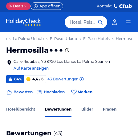
%
Deals
App öffnen
Kontakt
Hotel, Reiseziel
laub
La Palma Urlaub
El Paso Urlaub
El Paso Hotels
Hermosilla
Hermosilla
Calle Riquibas, 7 38750 Los Llanos La Palma Spanien
Auf Karte anzeigen
43
Bewertungen
84%
4,4
/ 6
Bewerten
Hochladen
Merken
Hotelübersicht
Bewertungen
Bilder
Fragen
Bewertungen
(
43
)