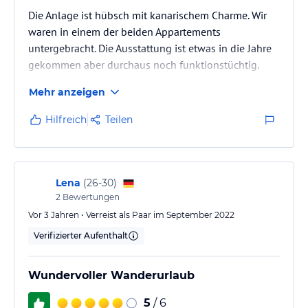
Die Anlage ist hübsch mit kanarischem Charme. Wir
waren in einem der beiden Appartements
untergebracht. Die Ausstattung ist etwas in die Jahre
gekommen aber durchaus noch funktionstüchtig.
Alles ist sauber aber an manchen Stellen eben etwas
Mehr anzeigen
abgewohnt! Die 3-Sterne Kategorie ist auf jeden Fall
zutreffend. Wer auf eine Luxussuite hofft ist hier
Hilfreich
Teilen
falsch. Die Lage ist perfekt für Tagesausflüge aber
auch für Wandertouren direkt von der Unterkunft aus.
Ein schöner sauberer Pool ist direkt am
Hausvorhanden, leider war es…
Lena
(
26-30
)
2
Bewertungen
Vor 3 Jahren • Verreist als Paar im September 2022
Verifizierter Aufenthalt
Wundervoller Wanderurlaub
5
/ 6