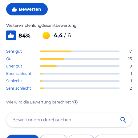
Bewerten
Weiterempfehlung
Gesamtbewertung
4,4
/ 6
84
%
Sehr gut
17
Gut
13
Eher gut
9
Eher schlecht
1
Schlecht
1
Sehr schlecht
2
Wie wird die Bewertung berechnet?