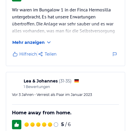
Wir waren im Bungalow 1 in der Finca Hermosilla
untergebracht. Es hat unsere Erwartungen
übertroffen. Die Anlage war sehr sauber und es war
alles vorhanden, was man für die Selbstversorgung
benötigt. Kühlschrank, Kaffeemaschine,
Mehr anzeigen
Wasserkocher, 4 flammiger Gasherd und Backofen
und sogar eine elektrische Saftpresse uvm.. Auch die
Hilfreich
Teilen
Außenanlage war sehr gepflegt. Und zusätzlich
wurden wir von Uwe, der guten Seele der Anlage,
sehr herzlich begrüßt. Wir fühlten uns von Anfang an
dort sehr wohl. Wir kommen auf alle Fälle…
Lea & Johannes
(
31-35
)
1
Bewertungen
Vor 3 Jahren • Verreist als Paar im Januar 2023
Home away from home.
5
/ 6