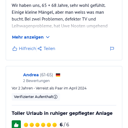
Wir haben uns, 65 + 68 Jahre, sehr wohl gefühlt.
Einige kleine Mängel, aber man weiss was man
bucht. Bei zwei Problemen, defekter TV und
Leihwagenprobleme, hat Uwe Nooten umgehend
geholfen. Ein Leihwagen unter 4m Länge hilft
Mehr anzeigen
ungemein, mit den extrem engen und steilen
Strassen- und Parkverhältnissen zurechtzukommen.
Hilfreich
Teilen
Andrea
(
61-65
)
2
Bewertungen
Vor 2 Jahren • Verreist als Paar im April 2024
Verifizierter Aufenthalt
Toller Urlaub in ruhiger gepflegter Anlage
6
/ 6