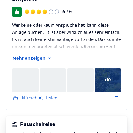
4
/ 6
Wer keine oder kaum Ansprüche hat, kann diese
Anlage buchen. Es ist aber wirklich alles sehr einfach.
Es ist auch keine Klimaanlage vorhanden. Das könnte
im Sommer problematisch werden. Bei uns im April
war es leider so kalt, dass wir den Gasofen im 6.00
Mehr anzeigen
Uhr für 2 Stunden anmachen mussten. Es wäre sonst
wirklich zu kalt gewesen um einigermapen gemütlich
frühstücken zu können.
+
10
Die Kochuntensilien waren nicht ganz so toll.
Außerdem bei den Studios, Appartments und auch
Hilfreich
Teilen
Bungalows ist kein Backofen vorhanden! Nur…
Pauschalreise