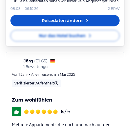
Für Deine Reisedaten haben wir leider kein Angebot gefunden.
08.08. - 06.10.26
2
ERW
Reisedaten ändern
Nur das Hotel buchen
Jörg
(
61-65
)
1
Bewertungen
Vor 1 Jahr • Alleinreisend im Mai 2025
Verifizierter Aufenthalt
Zum wohlfühlen
6
/ 6
Mehrere Appartements die nach und nach auf den