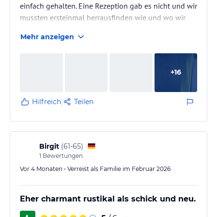
einfach gehalten. Eine Rezeption gab es nicht und wir
mussten ersteinmal herrausfinden wie und wo wir
einchecken sollten. Bei der Ankunft mussten wir
Mehr anzeigen
sogleich Toilettenpapier kaufen da keines da war, der
Herd funktionierte nicht, der Wasserkocher war
defekt, teilweise gingen die Lichter nicht, Kabel die
+
16
überall an den Wänden entlang hingen, Mobiliar
welches auseinanderfiel, die Abluft die von dem
anderen…
Hilfreich
Teilen
Birgit
(
61-65
)
1
Bewertungen
Vor 4 Monaten • Verreist als Familie im Februar 2026
Eher charmant rustikal als schick und neu.