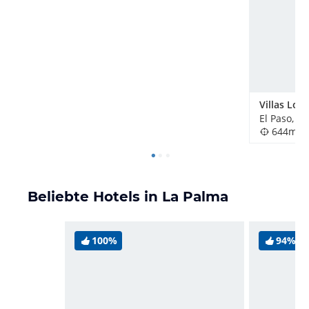
Villas Los
El Paso, S
644m
Beliebte Hotels in La Palma
100%
94%