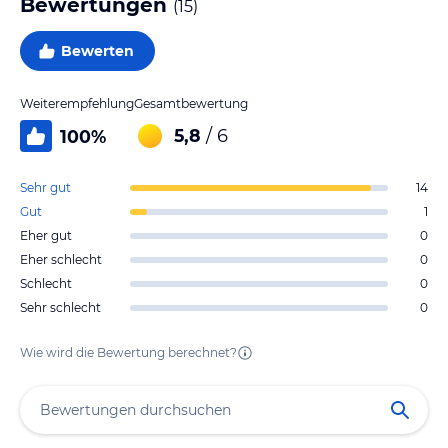
Bewertungen
(
15
)
Bewerten
Weiterempfehlung
Gesamtbewertung
5,8
/ 6
100
%
Sehr gut
14
Gut
1
Eher gut
0
Eher schlecht
0
Schlecht
0
Sehr schlecht
0
Wie wird die Bewertung berechnet?