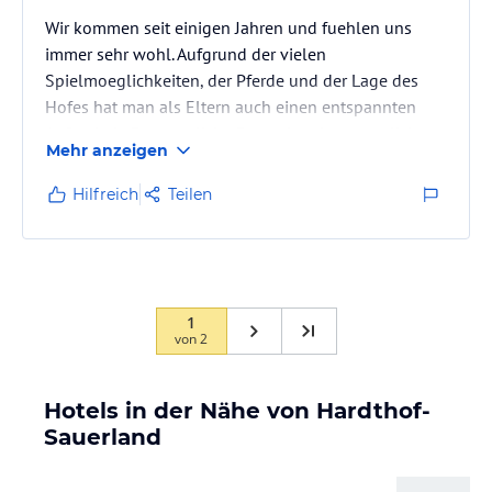
Wir kommen seit einigen Jahren und fuehlen uns
immer sehr wohl. Aufgrund der vielen
Spielmoeglichkeiten, der Pferde und der Lage des
Hofes hat man als Eltern auch einen entspannten
Aufenthalt. Das taegliche Ponyreiten ist natuerlich
Mehr anzeigen
auch ein Highlight.
Hilfreich
Teilen
1
von
2
Hotels in der Nähe von Hardthof-
Sauerland