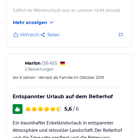
Selbst im Winterurlaub war es unserer nicht einmal
zwei Jahre alten Tochter nie langweilig:
Mehr anzeigen
Wie schon von anderen Gästen gesagt: Ponyreiten,
Kaninchen, zwei Spielzimmer, großer Spielplatz,
Hilfreich
Teilen
Bobbycars und Kettcars, das kleine Top-
Schwimmbad, der Brötchenservice... und Leihschlitten
für den Abstecher nach Winterberg.
Marion
(
56-60
)
Besonders großartig machte den Urlaub allerdings
2
Bewertungen
die Familie Hessmann:
Vor 6 Jahren • Verreist als Familie im Oktober 2019
Hilfsbereit und jederzeit voll im Einsatz für die Gäste!
Entspannter Urlaub auf dem Reiterhof
5,6
/ 6
Ein traumhafter Enkelkindurlaub in entspannter
Atmosphäre und reizvoller Landschaft. Der Reiterhof
und die Tiere sehr gepflegt und die Betreuung