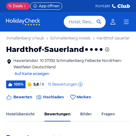
%
Deals
App öffnen
Kontakt
Hotel, Reiseziel
Schmallenberg Urlaub
Schmallenberg Hotels
Hardthof-Sauerland
Hardthof-Sauerland
Hawerlandstr. 10 57392 Schmallenberg Felbecke Nordrhein-
Westfalen Deutschland
Auf Karte anzeigen
15
Bewertungen
100%
5,8
/ 6
Bewerten
Hochladen
Merken
Hotelübersicht
Bewertungen
Bilder
Fragen