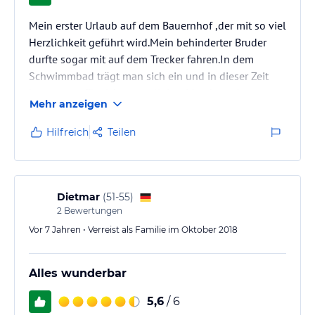
Mein erster Urlaub auf dem Bauernhof ,der mit so viel
Herzlichkeit geführt wird.Mein behinderter Bruder
durfte sogar mit auf dem Trecker fahren.In dem
Schwimmbad trägt man sich ein und in dieser Zeit
hat man es für sich ganz alleine. Man kann immer
Mehr anzeigen
zuden Tieren rein.Himmlisch schön hier.Der
Brötchenservice jeden morgen.......wird eine Tüte an
Hilfreich
Teilen
die Tür gehangen.Wo gibt es sowas?schön
Dietmar
(
51-55
)
2
Bewertungen
Vor 7 Jahren • Verreist als Familie im Oktober 2018
Alles wunderbar
5,6
/ 6