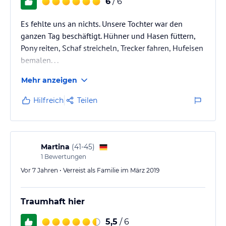
6
/ 6
Es fehlte uns an nichts. Unsere Tochter war den
ganzen Tag beschäftigt. Hühner und Hasen füttern,
Pony reiten, Schaf streicheln, Trecker fahren, Hufeisen
bemalen. . .
Wenn das Wetter mal nicht so gut ist, gibt es zwei
Mehr anzeigen
Spielzimmer und ein Hallenbad auf dem Hof.
Nur fünf Minuten entfernt ist ein Indoor Spielplatz,
Hilfreich
Teilen
wo man einmal sogar umsonst rein kann.
Die Familie Hessmann, die den Hof betreibt, ist sehr
nett und hilfsbereit.
Martina
(
41-45
)
Wir kommen auf jeden Fall wieder !!!
1
Bewertungen
Vor 7 Jahren • Verreist als Familie im März 2019
Traumhaft hier
5,5
/ 6