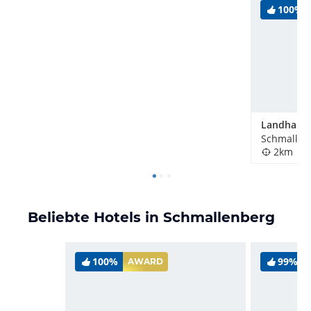
100%
Schmallen
2km
Beliebte Hotels in Schmallenberg
100%
99%
AWARD